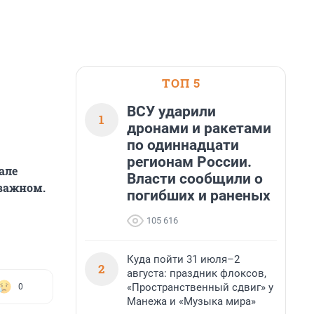
ТОП 5
ВСУ ударили
1
дронами и ракетами
по одиннадцати
регионам России.
але
Власти сообщили о
 важном.
погибших и раненых
105 616
Куда пойти 31 июля–2
2
августа: праздник флоксов,
«Пространственный сдвиг» у
0
Манежа и «Музыка мира»