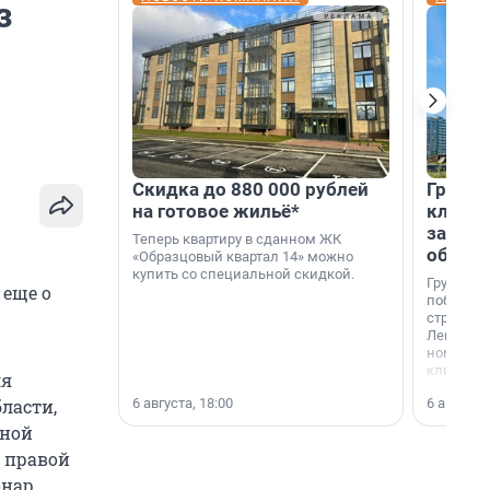
з
Скидка до 880 000 рублей
Группа
на готовое жильё*
клиен
застро
Теперь квартиру в сданном ЖК
област
«Образцовый квартал 14» можно
купить со специальной скидкой.
Группа А
 еще о
победите
строител
Ленингра
номинац
клиенто
ля
застройщ
6 августа, 18:00
6 августа,
ласти,
области»
ьной
г правой
нар.