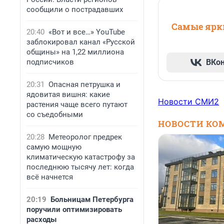
сообщили о пострадавших
Самые ярки
20:40
«Вот и все…» YouTube
заблокировал канал «Русской
общины» на 1,22 миллиона
подписчиков
ВКо
20:31
Опасная петрушка и
ядовитая вишня: какие
Новости СМИ2
растения чаще всего путают
со съедобными
НОВОСТИ КО
20:28
Метеоролог предрек
самую мощную
климатическую катастрофу за
последнюю тысячу лет: когда
всё начнется
20:19
Больницам Петербурга
поручили оптимизировать
расходы