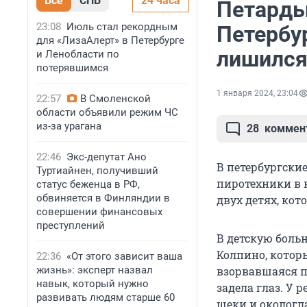
Все
СПБ
24 часа
Петарды
23:08
Июль стал рекордным
Петербур
для «ЛизаАлерт» в Петербурге
лишился
и Ленобласти по
потерявшимся
1 января 2024, 23:04
22:57
В Смоленской
области объявили режим ЧС
из-за урагана
28
коммен
22:46
Экс-депутат Ано
В петербургски
Туртиайнен, получивший
пиротехники в 
статус беженца в РФ,
обвиняется в Финляндии в
двух детях, ко
совершении финансовых
преступлений
В детскую боль
Колпино, которы
22:36
«От этого зависит ваша
жизнь»: эксперт назвал
взорвавшаяся п
навык, который нужно
задела глаз. У 
развивать людям старше 60
щеки и окологл