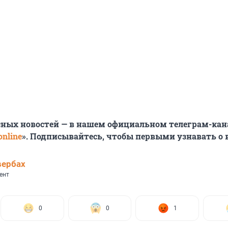
сных новостей — в нашем официальном телеграм-кан
nline
». Подписывайтесь, чтобы первыми узнавать о
вербах
ент
0
0
1