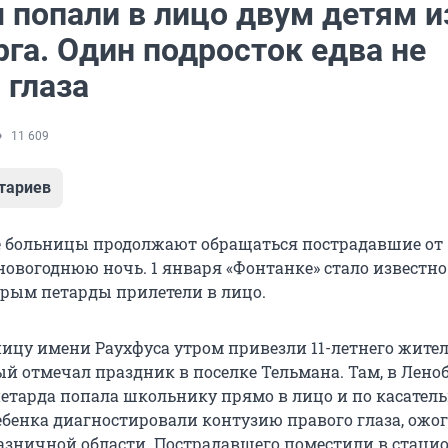
 попали в лицо двум детям и
га. Один подросток едва не
 глаза
11 609
тариев
е больницы продолжают обращаться пострадавшие от
новогоднюю ночь. 1 января «Фонтанке» стало известно
торым петарды прилетели в лицо.
ницу имени Раухфуса утром привезли 11-летнего жите
й отмечал праздник в поселке Тельмана. Там, в Леноб
етарда попала школьнику прямо в лицо и по касател
ребенка диагностировали контузию правого глаза, ожо
азничной области. Пострадавшего поместили в стацио