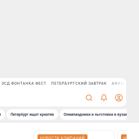
ЗСД ФОНТАНКА ФЕСТ
ПЕТЕРБУРГСКИЙ ЗАВТРАК
АФИША PLUS
и
Петербург ищет креатив
Олимпиадники и льготники в вузах СПб
НОВОСТИ КОМПАНИЙ
НОВОС