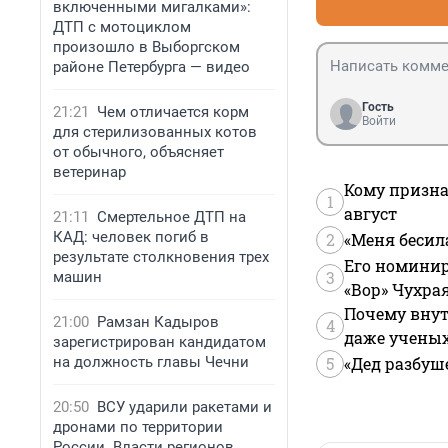
включенными мигалками»:
ДТП с мотоциклом
произошло в Выборгском
районе Петербурга — видео
Гость
21:21
Чем отличается корм
Войти
для стерилизованных котов
от обычного, объясняет
ветеринар
Кому призна
1
август
21:11
Смертельное ДТП на
КАД: человек погиб в
2
«Меня бесил
результате столкновения трех
Его номинир
3
машин
«Вор» Чухра
Почему внут
21:00
Рамзан Кадыров
4
даже учены
зарегистрирован кандидатом
на должность главы Чечни
5
«Дед разбуш
20:50
ВСУ ударили ракетами и
дронами по территории
России. Власти регионов