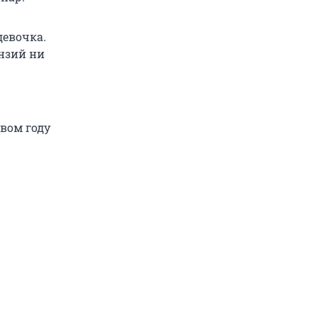
девочка.
нзий ни
вом году