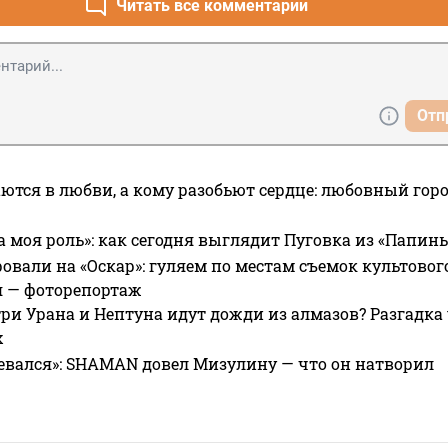
Читать все комментарии
Отп
ются в любви, а кому разобьют сердце: любовный гор
а моя роль»: как сегодня выглядит Пуговка из «Папин
овали на «Оскар»: гуляем по местам съемок культово
я — фоторепортаж
ри Урана и Нептуна идут дожди из алмазов? Разгадка
х
евался»: SHAMAN довел Мизулину — что он натворил