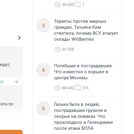
83 652
7
Теракты против мирных
3
граждан. Татьяна Ким
ответила, почему ВСУ атакует
склады Wildberries
81 528
шут, 
Погибшие и пострадавшие.
4
Что известно о взрыве в
центре Москвы
+0
–0
80 432
216
то-то 
Галька била в людей,
5
пострадавших грузили в
скорые на лежаках. Что
+0
–0
происходило в Геленджике
после атаки БПЛА