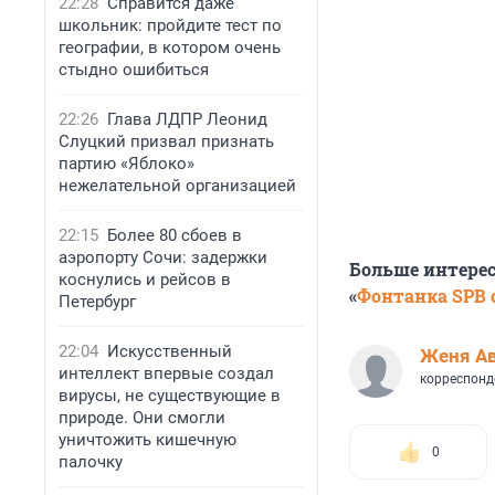
22:28
Справится даже
школьник: пройдите тест по
географии, в котором очень
стыдно ошибиться
22:26
Глава ЛДПР Леонид
Слуцкий призвал признать
партию «Яблоко»
нежелательной организацией
22:15
Более 80 сбоев в
аэропорту Сочи: задержки
Больше интере
коснулись и рейсов в
«
Фонтанка SPB o
Петербург
22:04
Искусственный
Женя А
интеллект впервые создал
корреспонд
вирусы, не существующие в
природе. Они смогли
уничтожить кишечную
0
палочку