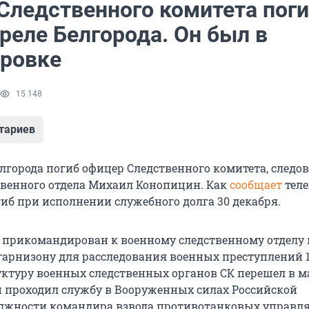
Следственного комитета пог
реле Белгорода. Он был в
ровке
15 148
тариев
лгорода погиб офицер Следственного комитета, следо
твенного отдела Михаил Конопицин. Как
сообщает
теле
гиб при исполнении служебного долга 30 декабря.
прикомандирован к военному следственному отделу 
гарнизону для расследования военных преступлений 
руктуру военных следственных органов СК перешел в м
он проходил службу в Вооруженных силах Российской
олжности командира взвода противотанковых управл