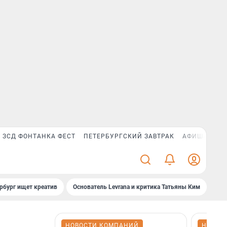
ЗСД ФОНТАНКА ФЕСТ
ПЕТЕРБУРГСКИЙ ЗАВТРАК
АФИША PLUS
рбург ищет креатив
Основатель Levrana и критика Татьяны Ким
Зач
НОВОСТИ КОМПАНИЙ
НОВОС