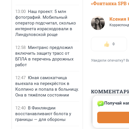
«Фонтанка SPB o
13:00
Наш проект: 5 млн
фотографий. Мобильный
Ксения 
оператор подсчитал, сколько
Корреспонд
интернета израсходовали в
Линдуловской роще
0
12:58
Минтранс предложил
включить защиту трасс от
БПЛА в перечень дорожных
Увидели опечатку? В
работ
12:47
Юная самокатчица
выехала на перекрёсток в
Колпино и попала в больницу.
КОММЕНТАР
Она в тяжёлом состоянии
Получай на
Гость
12:40
В Финляндии
31 декабря 202
восстанавливают болота у
Так ПВО все сби
границы — для обороны