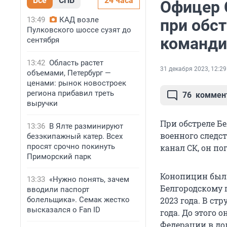
Все
СПБ
24 часа
Офицер 
13:49
КАД возле
при обст
Пулковского шоссе сузят до
команди
сентября
13:42
Область растет
31 декабря 2023, 12:29
объемами, Петербург —
ценами: рынок новостроек
региона прибавил треть
76
коммен
выручки
При обстреле Бе
13:36
В Ялте разминируют
военного следс
безэкипажный катер. Всех
просят срочно покинуть
канал СК, он по
Приморский парк
Конопицин был 
13:33
«Нужно понять, зачем
Белгородскому 
вводили паспорт
болельщика». Семак жестко
2023 года. В ст
высказался о Fan ID
года. До этого 
Федерации в д