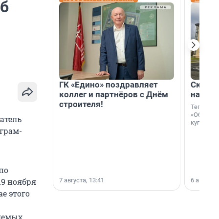
иб
ГК «Едино» поздравляет
Скидка
коллег и партнёров с Днём
на гот
строителя!
Теперь к
«Образцо
ватель
купить с
грам-
по
7 августа, 13:41
6 августа,
19 ноября
ае этого
яемых