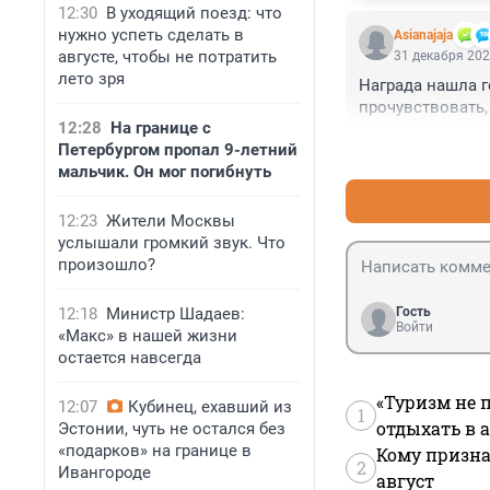
12:30
В уходящий поезд: что
нужно успеть сделать в
Asianajaja
августе, чтобы не потратить
31 декабря 202
лето зря
Награда нашла г
прочувствовать,
12:28
На границе с
Петербургом пропал 9-летний
мальчик. Он мог погибнуть
12:23
Жители Москвы
услышали громкий звук. Что
произошло?
12:18
Министр Шадаев:
Гость
Войти
«Макс» в нашей жизни
остается навсегда
«Туризм не 
12:07
Кубинец, ехавший из
1
отдыхать в а
Эстонии, чуть не остался без
«подарков» на границе в
Кому призна
2
Ивангороде
август