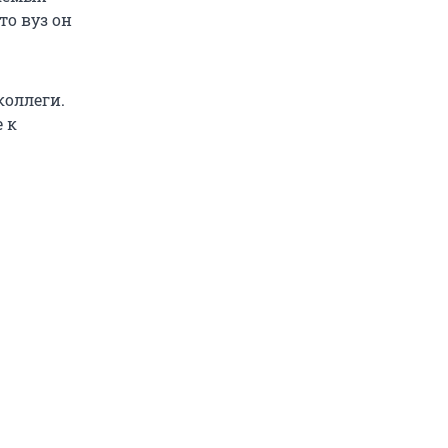
то вуз он
коллеги.
 к