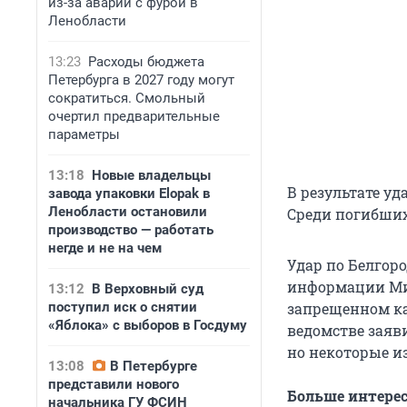
из-за аварии с фурой в
Ленобласти
13:23
Расходы бюджета
Петербурга в 2027 году могут
сократиться. Смольный
очертил предварительные
параметры
13:18
Новые владельцы
В результате уд
завода упаковки Elopak в
Ленобласти остановили
Среди погибших
производство — работать
негде и не на чем
Удар по Белгор
информации Мин
13:12
В Верховный суд
поступил иск о снятии
запрещенном ка
«Яблока» с выборов в Госдуму
ведомстве заяви
но некоторые из
13:08
В Петербурге
представили нового
Больше интере
начальника ГУ ФСИН