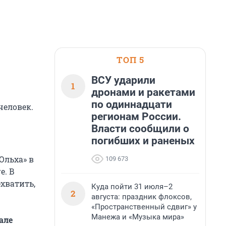
ТОП 5
ВСУ ударили
1
дронами и ракетами
по одиннадцати
человек.
регионам России.
Власти сообщили о
погибших и раненых
Ольха» в
109 673
e. В
хватить,
Куда пойти 31 июля–2
2
августа: праздник флоксов,
«Пространственный сдвиг» у
Манежа и «Музыка мира»
але