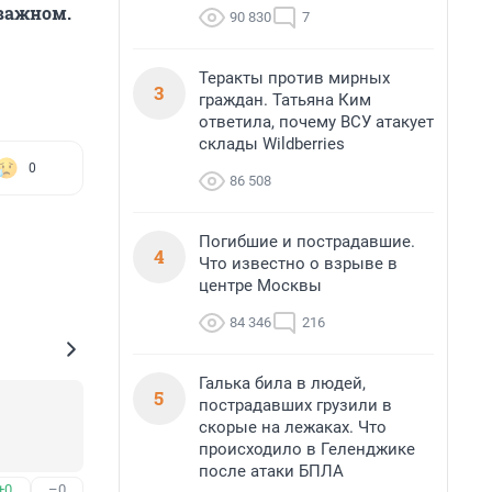
 важном.
90 830
7
Теракты против мирных
3
граждан. Татьяна Ким
ответила, почему ВСУ атакует
склады Wildberries
0
86 508
Погибшие и пострадавшие.
4
Что известно о взрыве в
центре Москвы
84 346
216
Галька била в людей,
5
пострадавших грузили в
скорые на лежаках. Что
происходило в Геленджике
после атаки БПЛА
+0
–0