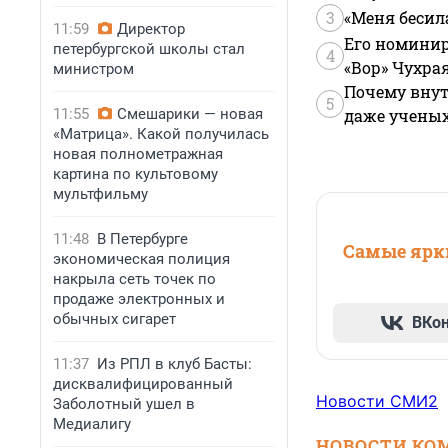
3
«Меня бесил
11:59
Директор
Его номинир
петербургской школы стал
4
«Вор» Чухра
министром
Почему внут
5
11:55
Смешарики — новая
даже учены
«Матрица». Какой получилась
новая полнометражная
картина по культовому
мультфильму
11:48
В Петербурге
Самые ярки
экономическая полиция
накрыла сеть точек по
продаже электронных и
обычных сигарет
ВКо
11:37
Из РПЛ в клуб Басты:
дисквалифицированный
Новости СМИ2
Заболотный ушел в
Медиалигу
НОВОСТИ КО