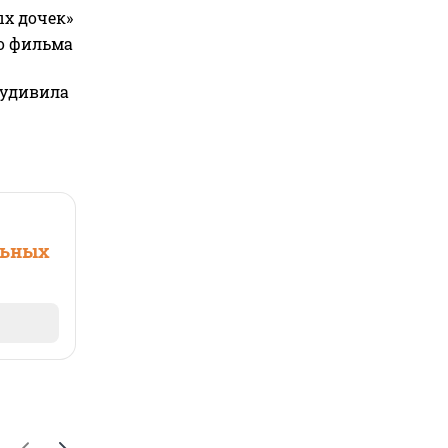
ых дочек»
го фильма
 удивила
льных