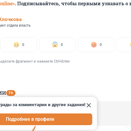
nline»
. Подписывайтесь, чтобы первыми узнавать о
Клочкова
ент отдела власть
0
0
0
ыделите фрагмент и нажмите Ctrl+Enter
ИИ
76
грады за комментарии и другие задания!
3, 21:07
Подробнее в профиле
ла. Привлкеките ка начальство местного пво.