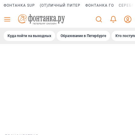
ФОНТАНКА SUP
(ОТ)ЛИЧНЫЙ ПИТЕР
ФОНТАНКА ГО
СЕРЕБР
Куда пойти на выходных
Образование в Петербурге
Кто поступ