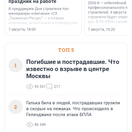
праздник на работе
2026-й — юбилейный го
профессионального пр
В преддверии Дня строителя топ-
строителей. 9 августа 2
менеджеры компании «СЗ
строителя будет отмечат
„Терминал-Ресурс“ — о планах
раз. В ГК «ПСК» напомни
компании, испытаниях и поводах для
появился праздник и к
осторожного оптимизма.
7 августа, 18:00
7 августа, 16:20
поменялась роль строит
ТОП 5
Погибшие и пострадавшие. Что
1
известно о взрыве в центре
Москвы
92 531
217
Галька била в людей, пострадавших грузили
2
в скорые на лежаках. Что происходило в
Геленджике после атаки БПЛА
86 349