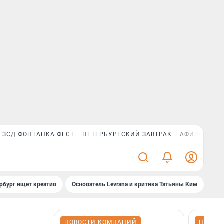
ЗСД ФОНТАНКА ФЕСТ
ПЕТЕРБУРГСКИЙ ЗАВТРАК
АФИША PLUS
рбург ищет креатив
Основатель Levrana и критика Татьяны Ким
Зач
НОВОСТИ КОМПАНИЙ
НОВОС