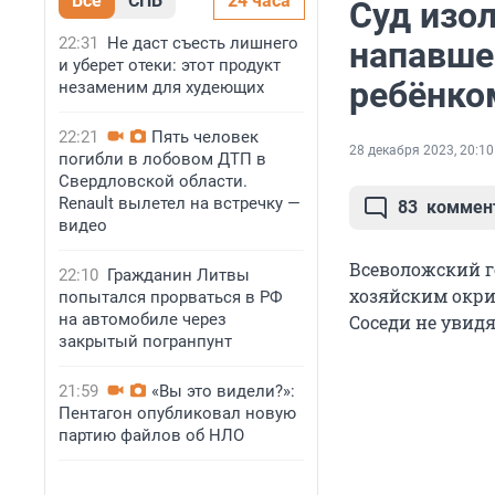
Все
СПБ
24 часа
Суд изо
22:31
Не даст съесть лишнего
напавше
и уберет отеки: этот продукт
ребёнко
незаменим для худеющих
22:21
Пять человек
28 декабря 2023, 20:10
погибли в лобовом ДТП в
Свердловской области.
Renault вылетел на встречку —
83
коммен
видео
Всеволожский г
22:10
Гражданин Литвы
хозяйским окри
попытался прорваться в РФ
на автомобиле через
Соседи не увид
закрытый погранпунт
21:59
«Вы это видели?»:
Пентагон опубликовал новую
партию файлов об НЛО