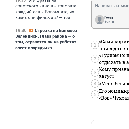
19:35
Эти фразы из
советского кино вы говорите
каждый день. Вспомните, из
каких они фильмов? — тест
Гость
Войти
19:30
Стройка на Большой
Зелениной. Глава района — о
«Сами корми
том, отразится ли на работах
1
арест подрядчика
приводят к 
«Туризм не 
2
отдыхать в а
Кому призна
3
август
4
«Меня бесил
Его номинир
5
«Вор» Чухра