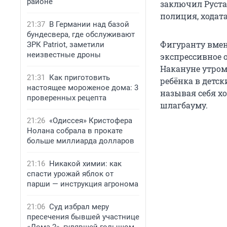
районе
заключил Рустан
полиция, ходат
21:37
В Германии над базой
бундесвера, где обслуживают
Фигуранту вмен
ЗРК Patriot, заметили
неизвестные дроны
экспрессивное 
Накануне утром
21:31
Как приготовить
ребёнка в детск
настоящее мороженое дома: 3
называя себя хо
проверенных рецепта
шлагбауму.
21:26
«Одиссея» Кристофера
Нолана собрала в прокате
больше миллиарда долларов
21:16
Никакой химии: как
спасти урожай яблок от
парши — инструкция агронома
21:06
Суд избрал меру
пресечения бывшей участнице