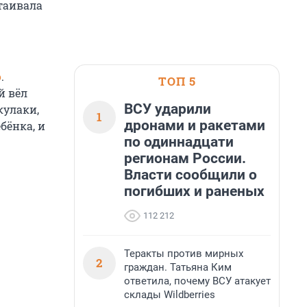
стаивала
о
.
ТОП 5
й вёл
ВСУ ударили
кулаки,
1
дронами и ракетами
бёнка, и
по одиннадцати
регионам России.
Власти сообщили о
погибших и раненых
112 212
Теракты против мирных
2
граждан. Татьяна Ким
ответила, почему ВСУ атакует
склады Wildberries