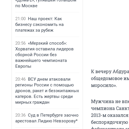
«Дома-2», гулявшей голышом
по Москве
21:00
Наш проект: Как
бизнесу сэкономить на
платежах за рубеж
20:56
«Мерзкий способ»:
Хорватия оставила лидеров
сборной России без
важнейшего чемпионата
Европы
К вечеру Абдур
общедомовое им
20:46
ВСУ днем атаковали
моросило».
регионы России с помощью
дронов, ракет и безэкипажных
катеров. Есть жертвы среди
Мужчина не впер
мирных граждан
чемпиона Санкт-
2013-м оказался
20:36
Суд в Петербурге заочно
арестовал Лидию Невзорову*
беспорядочную
фейсконтроле од