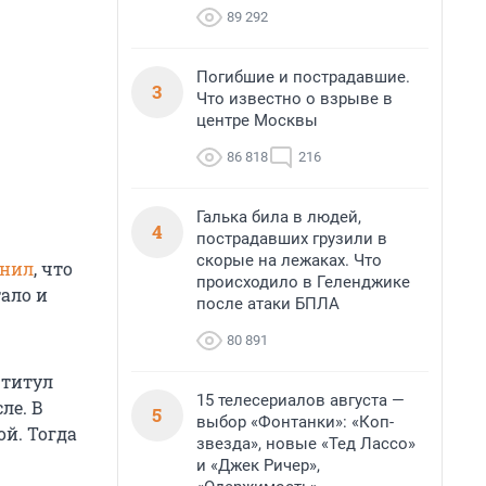
89 292
Погибшие и пострадавшие.
3
Что известно о взрыве в
центре Москвы
86 818
216
Галька била в людей,
4
пострадавших грузили в
скорые на лежаках. Что
снил
, что
происходило в Геленджике
ало и
после атаки БПЛА
80 891
 титул
15 телесериалов августа —
ле. В
5
выбор «Фонтанки»: «Коп-
ой. Тогда
звезда», новые «Тед Лассо»
и «Джек Ричер»,