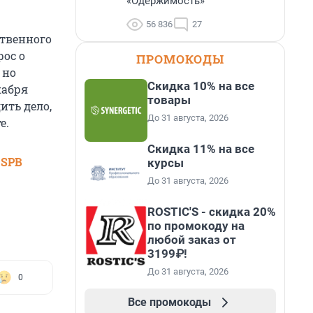
«Одержимость»
56 836
27
ственного
ос о
ПРОМОКОДЫ
 но
Скидка 10% на все
кабря
товары
ить дело,
До 31 августа, 2026
е.
Скидка 11% на все
 SPB
курсы
До 31 августа, 2026
ROSTIC'S - скидка 20%
по промокоду на
любой заказ от
3199₽!
До 31 августа, 2026
0
Все промокоды