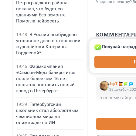
Увидели опечатку? В
Петроградского района
показал, что будет со
зданиями без ремонта.
Помогла нейросеть
КОММЕНТАР
19:48
В России возбуждено
уголовное дело в отношении
журналистки Катерины
Получай наград
Гость
Гордеевой*
29 декабря 202
А разве самбис
19:46
Фармкомпания
«Самсон-Мед» банкротится
после более чем 16 лет
4ерТ
попыток построить новый
29 декабря 202
завод в Петербурге
а почему гайцы 
19:39
Петербургский
школьник стал абсолютным
чемпионом мира на
олимпиаде по ИИ