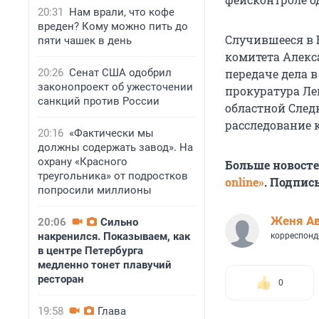
20:31
Нам врали, что кофе
вреден? Кому можно пить до
Случившееся в 
пяти чашек в день
комитета Алекс
20:26
Сенат США одобрил
передаче дела в
законопроект об ужесточении
прокуратура Ле
санкций против России
областной Сле
расследование 
20:16
«Фактически мы
должны содержать завод». На
охрану «Красного
Больше новост
треугольника» от подростков
online»
. Подпис
попросили миллионы
Женя А
20:06
Сильно
накренился. Показываем, как
корреспонд
в центре Петербурга
медленно тонет плавучий
ресторан
0
19:58
Глава