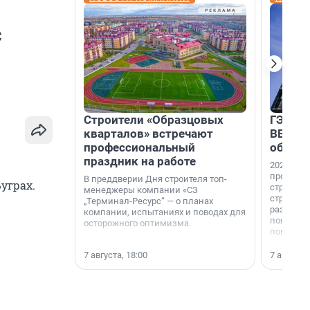
с
Строители «Образцовых
ГЭС, м
кварталов» встречают
ВВП: в
профессиональный
об ист
праздник на работе
2026-й —
професси
В преддверии Дня строителя топ-
уграх.
строителе
менеджеры компании «СЗ
строителя
„Терминал-Ресурс“ — о планах
раз. В ГК
компании, испытаниях и поводах для
появился
осторожного оптимизма.
поменяла
7 августа, 18:00
7 августа,