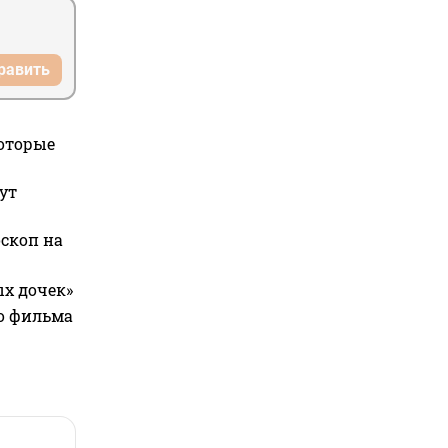
равить
которые
ут
оскоп на
ых дочек»
го фильма