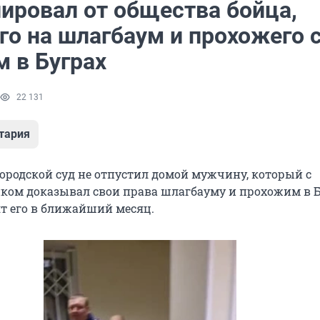
лировал от общества бойца,
го на шлагбаум и прохожего 
м в Буграх
22 131
тария
ородской суд не отпустил домой мужчину, который с
ком доказывал свои права шлагбауму и прохожим в Б
ят его в ближайший месяц.