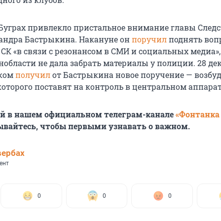
Буграх привлекло пристальное внимание главы След
андра Бастрыкина. Накануне он
поручил
поднять вопр
 СК «в связи с резонансом в СМИ и социальных медиа»,
нобласти не дала забрать материалы у полиции. 28 де
дком
получил
от Бастрыкина новое поручение — возбуд
которого поставят на контроль в центральном аппарат
ей в нашем официальном телеграм-канале
«Фонтанка
ывайтесь, чтобы первыми узнавать о важном.
вербах
ент
0
0
0