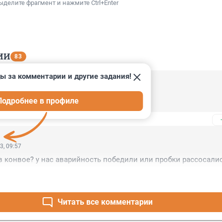
ыделите фрагмент и нажмите Ctrl+Enter
ИИ
83
ы за комментарии и другие задания!
3, 11:40
Подробнее в профиле
тов можно обижать?
3, 09:57
в конвое? у нас аварийность победили или пробки рассосали
Читать все комментарии