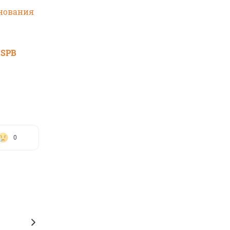
знования
 SPB
0