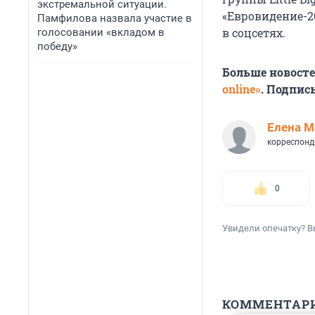
экстремальной ситуации.
«Евровидение-2
Памфилова назвала участие в
в соцсетях.
голосовании «вкладом в
победу»
Больше новост
online»
. Подпис
Елена М
корреспонд
0
Увидели опечатку? В
КОММЕНТАР