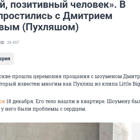
й, позитивный человек». В
простились с Дмитрием
вым (Пухляшом)
26 457
ария
Москве прошла церемония прощания с шоуменом Дмит
орый известен многим как Пухляш из клипа Little Big
ся
18 декабря. Его тело нашли в квартире. Шоумену был
 у него были проблемы с сердцем.