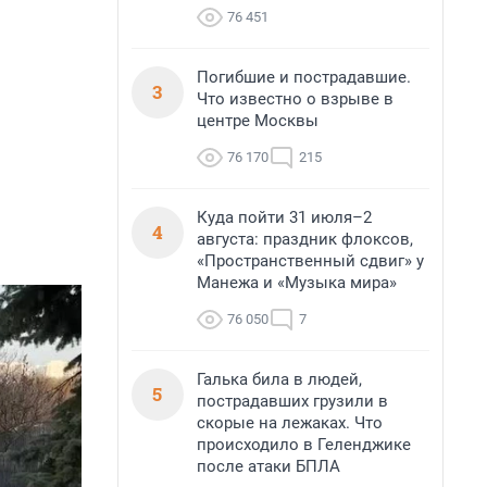
76 451
Погибшие и пострадавшие.
3
Что известно о взрыве в
центре Москвы
76 170
215
Куда пойти 31 июля–2
4
августа: праздник флоксов,
«Пространственный сдвиг» у
Манежа и «Музыка мира»
76 050
7
Галька била в людей,
5
пострадавших грузили в
скорые на лежаках. Что
происходило в Геленджике
после атаки БПЛА