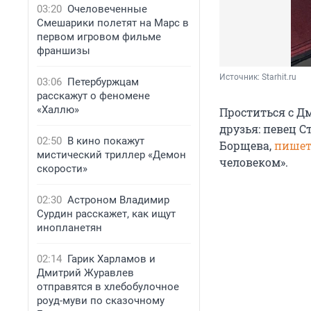
03:20
Очеловеченные
Смешарики полетят на Марс в
первом игровом фильме
франшизы
Источник: 
Starhit.ru
03:06
Петербуржцам
расскажут о феномене
«Халлю»
Проститься с Д
друзья: певец С
02:50
В кино покажут
Борщева,
пише
мистический триллер «Демон
человеком».
скорости»
02:30
Астроном Владимир
Сурдин расскажет, как ищут
инопланетян
02:14
Гарик Харламов и
Дмитрий Журавлев
отправятся в хлебобулочное
роуд-муви по сказочному