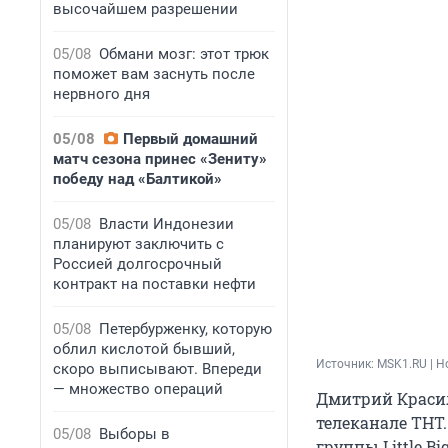
высочайшем разрешении
05/08
Обмани мозг: этот трюк
поможет вам заснуть после
нервного дня
05/08
Первый домашний
матч сезона принес «Зениту»
победу над «Балтикой»
05/08
Власти Индонезии
планируют заключить с
Россией долгосрочный
контракт на поставки нефти
05/08
Петербурженку, которую
облил кислотой бывший,
Источник: 
MSK1.RU | Н
скоро выписывают. Впереди
— множество операций
Дмитрий Красил
телеканале ТНТ
05/08
Выборы в
группы Little B