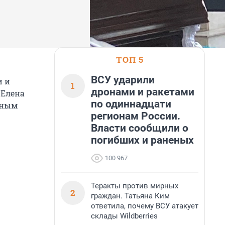
ТОП 5
ВСУ ударили
и и
1
дронами и ракетами
 Елена
по одиннадцати
вным
регионам России.
Власти сообщили о
погибших и раненых
100 967
Теракты против мирных
2
граждан. Татьяна Ким
ответила, почему ВСУ атакует
склады Wildberries