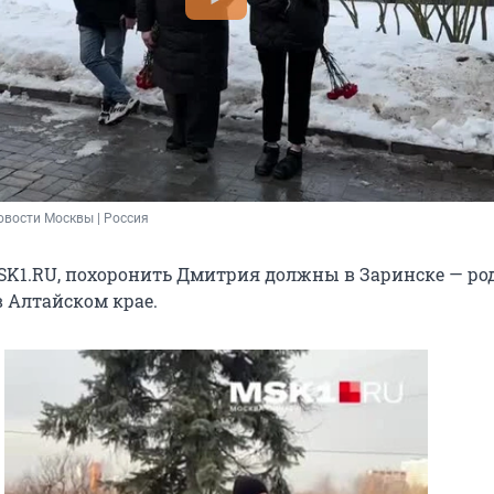
овости Москвы | Россия
K1.RU, похоронить Дмитрия должны в Заринске — ро
в Алтайском крае.