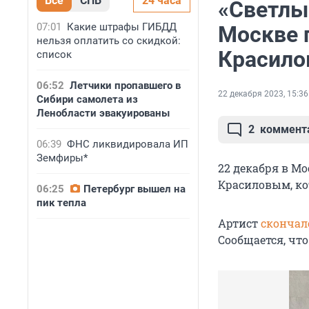
Все
СПБ
24 часа
«Светлы
07:01
Какие штрафы ГИБДД
Москве 
нельзя оплатить со скидкой:
Красило
список
06:52
Летчики пропавшего в
22 декабря 2023, 15:36
Сибири самолета из
Ленобласти эвакуированы
2
коммент
06:39
ФНС ликвидировала ИП
Земфиры*
22 декабря в 
Красиловым, кот
06:25
Петербург вышел на
пик тепла
Артист
скончал
Сообщается, что