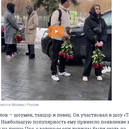
овости Москвы | Россия
ов — шоумен, танцор и певец. Он участвовал в шоу «
. Наибольшую популярность ему принесло появление 
ig на песню Uno, с которым они должны были ехать на