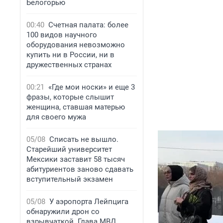
Белогорью
00:40
Счетная палата: более
100 видов научного
оборудования невозможно
купить ни в России, ни в
дружественных странах
00:21
«Где мои носки» и еще 3
фразы, которые слышит
женщина, ставшая матерью
для своего мужа
05/08
Списать не вышло.
Старейший университет
Мексики заставит 58 тысяч
абитуриентов заново сдавать
вступительный экзамен
05/08
У аэропорта Лейпцига
обнаружили дрон со
взрывчаткой. Глава МВД