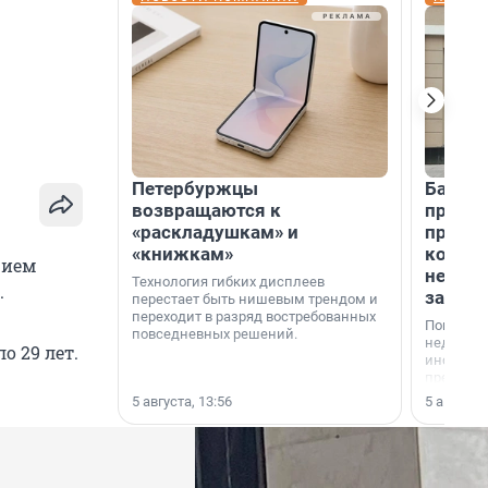
Петербуржцы
Банк К
возвращаются к
програ
«раскладушкам» и
приоб
«книжкам»
комме
рием
недви
Технология гибких дисплеев
.
застр
перестает быть нишевым трендом и
переходит в разряд востребованных
Покупка 
повседневных решений.
недвижи
о 29 лет.
инструме
предприн
офис, ск
5 августа, 13:56
5 августа,
или гото
успех сд
выбора о
финанси