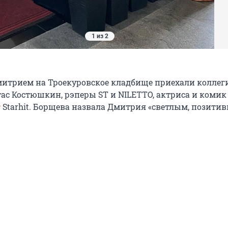
1 из 2
митрием на Троекуровское кладбище приехали коллег
тас Костюшкин, рэперы ST и NILETTO, актриса и комик
т
Starhit. Борщева назвала Дмитрия «светлым, позити