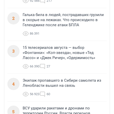
92 566
217
Галька била в людей, пострадавших грузили
2
в скорые на лежаках. Что происходило в
Геленджике после атаки БПЛА
86 391
15 телесериалов августа — выбор
3
«Фонтанки»: «Коп-звезда», новые «Тед
Лассо» и «Джек Ричер», «Одержимость»
66 390
27
Экипаж пропавшего в Сибири самолета из
4
Ленобласти вышел на связь
56 923
60
ВСУ ударили ракетами и дронами по
5
территории России. Власти регионов