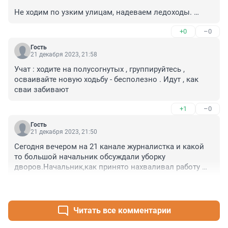
Не ходим по узким улицам, надеваем ледоходы. 
Жители Петроградской и центра - надеваем каски.

+0
–0
Мамы с колясками, люди с доп. опорами - сидим 
дома, по возможности. 

Гость
Еду заказываем домой, или доставку из магазина.

21 декабря 2023, 21:58
Малышей в колясках вывозим на балкон (у кого 
Учат : ходите на полусогнутых , группируйтесь , 
есть).

осваивайте новую ходьбу - бесполезно . Идут , как 
Ибо "Навернуцца" - страшная сила!

сваи забивают
Обходим (на ледоходах) все возможные места 
ледосбросов и прочие углы зданий,

+1
–0
гуляем в садах и парках.

Поскольку нам, маленьким и слабым дан Мозг, и он 
Гость
21 декабря 2023, 21:50
умеет думать:))

Всем нам - безопасных прогулок!
Сегодня вечером на 21 канале журналистка и какой 
то большой начальник обсуждали уборку 
дворов.Начальник,как принято нахваливал работу 
чиновников и возглавляемых ими 
+1
–0
жилищников.Задел один момент,журналистка робко 
спросила,а получают ли пострадавшие от плохой 
работы этих самых служб какую либо 
Читать все комментарии
компенсацию.На что Начальник заявил,что имеют 