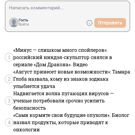
место злоупотребления и рассказал какую то частную 
историю,подтверждающие его слова.И всё ни слова 
ответа на вопрос,и журналистка это 
схавала,повторить вопрос у ней смелости не 
Гость
Отправить
хватило.Вот так и во всём,всё у них замечательно 
Войти
организовано,а петербуржцы им мешают,машины 
ставят рядом с домом,не смотрят под ноги и на 
крыши,не следят за термометром.
«Минус — слишком много спойлеров»:
1
российский ниндзя-скульптор снялся в
сериале «Дом Дракона». Видео
«Август принесет новые возможности»: Тамара
2
Глоба назвала, кому из знаков зодиака
улыбнется удача
Надвигается волна пугающих вирусов —
3
ученые потребовали срочно усилить
безопасность
«Сами кормите свои будущие опухоли». Биолог
4
назвал продукты, которые приводят к
онкологии