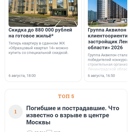
Скидка до 880 000 рублей
Группа Аквилон 
на готовое жильё*
клиентоориентир
застройщик Лени
Теперь квартиру в сданном ЖК
области» 2026
«Образцовый квартал 14» можно
купить со специальной скидкой.
Группа Аквилон стала 
победителей конкурса 
строительная организа
Ленинградской области 
номинации «Самый
6 августа, 18:00
6 августа, 16:50
клиентоориентированн
застройщик Ленинград
области».
ТОП 5
Погибшие и пострадавшие. Что
1
известно о взрыве в центре
Москвы