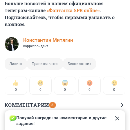
Больше новостей в нашем официальном
телеграм-канале
«Фонтанка SPB online»
.
Подписывайтесь, чтобы первыми узнавать о
важном.
Константин Митягин
корреспондент
Лизинг
Правительство
Беспилотник
0
0
0
0
0
КОММЕНТАРИИ
3
Получай награды за комментарии и другие 
Гость
21 декабря 2023, 14:17
задания!