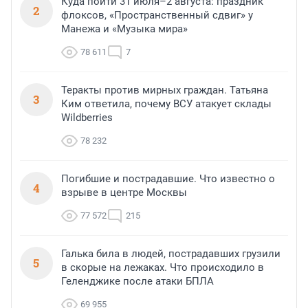
Куда пойти 31 июля–2 августа: праздник
2
флоксов, «Пространственный сдвиг» у
Манежа и «Музыка мира»
78 611
7
Теракты против мирных граждан. Татьяна
3
Ким ответила, почему ВСУ атакует склады
Wildberries
78 232
Погибшие и пострадавшие. Что известно о
4
взрыве в центре Москвы
77 572
215
Галька била в людей, пострадавших грузили
5
в скорые на лежаках. Что происходило в
Геленджике после атаки БПЛА
69 955