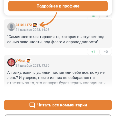
Зачем эти натужные фантазии о светлом будущем...? 
Подробнее в профиле
Сделайте, потом хвастайтесь......
+0
–0
281014172
21 декабря 2023, 14:05
"Самая жестокая тирания та, которая выступает под 
сенью законности, под флагом справедливости".
+1
–0
VkUser
21 декабря 2023, 13:35
А толку, если глушилки поставили себе все, кому не 
лень? И уверяю, никто из них не собирается ни 
отвечать за то, что аппарат будет терять координаты 
(и в худшем варианте падать). Иди докажи ещё это.
+0
–0
Читать все комментарии