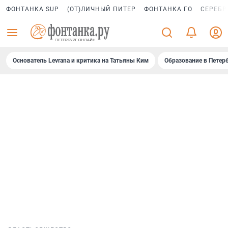
ФОНТАНКА SUP
(ОТ)ЛИЧНЫЙ ПИТЕР
ФОНТАНКА ГО
СЕРЕБР
Основатель Levrana и критика на Татьяны Ким
Образование в Петер