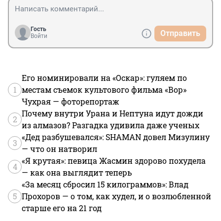
Гость
Отправить
Войти
Его номинировали на «Оскар»: гуляем по
1
местам съемок культового фильма «Вор»
Чухрая — фоторепортаж
Почему внутри Урана и Нептуна идут дожди
2
из алмазов? Разгадка удивила даже ученых
«Дед разбушевался»: SHAMAN довел Мизулину
3
— что он натворил
«Я крутая»: певица Жасмин здорово похудела
4
— как она выглядит теперь
«За месяц сбросил 15 килограммов»: Влад
5
Прохоров — о том, как худел, и о возлюбленной
старше его на 21 год