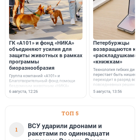
ГК «А101» и фонд «НИКА»
Петербуржцы
объединяют усилия для
возвращаются к
защиты животных в рамках
«раскладушкам» 
программы
«книжкам»
биоразнообразия
Технология гибких дисп
перестает быть нишевы
Группа компаний «А101» и
переходит в разряд вос
Благотворительный фонд помощи
повседневных решений
бездомным животным «НИКА»
заключили соглашение о
6 августа, 12:26
5 августа, 13:56
стратегическом сотрудничестве.
ТОП 5
ВСУ ударили дронами и
1
ракетами по одиннадцати