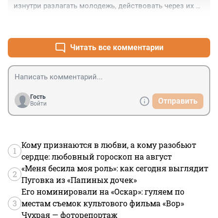
изнутри разлагать молодежь, действовать через их 
неокрепшие умы. Предоставлять им запрещённую 
+0
–0
литературу, наркотики, компьютерные игры с 
насилием и убийствами и многое другое. Почему 
полиция не реагирует на это, не понятно.
Читать все комментарии
Гость
Отправить
Войти
Кому признаются в любви, а кому разобьют
1
сердце: любовный гороскоп на август
«Меня бесила моя роль»: как сегодня выглядит
2
Пуговка из «Папиных дочек»
Его номинировали на «Оскар»: гуляем по
3
местам съемок культового фильма «Вор»
Чухрая — фоторепортаж