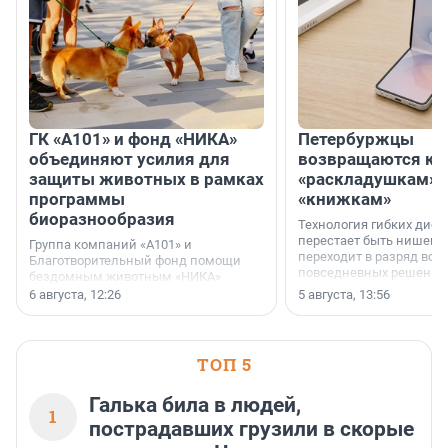
ГК «А101» и фонд «НИКА»
Петербуржцы
объединяют усилия для
возвращаются к
защиты животных в рамках
«раскладушкам» 
программы
«книжкам»
биоразнообразия
Технология гибких дисп
перестает быть нишевы
Группа компаний «А101» и
переходит в разряд вос
Благотворительный фонд помощи
повседневных решений
бездомным животным «НИКА»
заключили соглашение о
6 августа, 12:26
5 августа, 13:56
стратегическом сотрудничестве.
ТОП 5
Галька била в людей,
1
пострадавших грузили в скорые