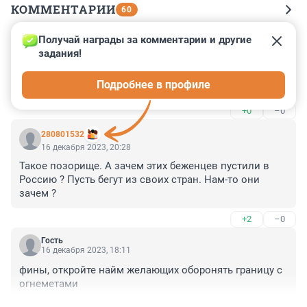
КОММЕНТАРИИ
60
Получай награды за комментарии и другие 
Гость
17 декабря 2023, 09:13
задания!
Разбойники жарили мясо и пили вино, атаманша 
Подробнее в профиле
гадала на картах.
+0
–0
280801532
16 декабря 2023, 20:28
Такое позорище. А зачем этих беженцев пустили в 
Россию ? Пусть бегут из своих стран. Нам-то они 
зачем ?
+2
–0
Гость
16 декабря 2023, 18:11
фины, откройте найм желающих оборонять границу с 
огнеметами