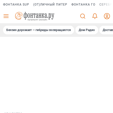
ФОНТАНКА SUP
(ОТ)ЛИЧНЫЙ ПИТЕР
ФОНТАНКА ГО
СЕРЕБР
Бензин дорожает — гибриды возвращаются
Дом Радио
Достав