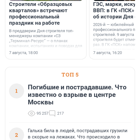
Строители «Образцовых
ГЭС, марки, искус
кварталов» встречают
ВВП: в ГК «ПСК» р
профессиональный
об истории Дня с
праздник на работе
2026-й — юбилейный го
профессионального пр
В преддверии Дня строителя топ-
строителей. 9 августа 2
менеджеры компании «СЗ
строителя будет отмечат
„Терминал-Ресурс“ — о планах
раз. В ГК «ПСК» напомни
компании, испытаниях и поводах для
появился праздник и к
осторожного оптимизма.
7 августа, 18:00
7 августа, 16:20
поменялась роль строит
ТОП 5
Погибшие и пострадавшие. Что
1
известно о взрыве в центре
Москвы
95 257
217
Галька била в людей, пострадавших грузили
2
в скорые на лежаках. Что происходило в