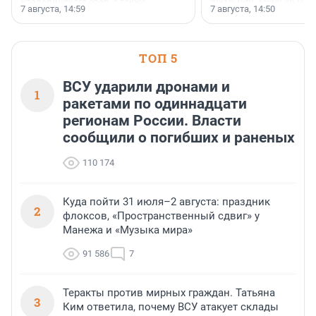
Раздолинского озёр, а также
7 августа, 14:59
7 августа, 14:50
сделали своё дело.
недалеко от Большого Тосненского
водопада.
ТОП 5
ВСУ ударили дронами и
1
ракетами по одиннадцати
регионам России. Власти
сообщили о погибших и раненых
110 174
Куда пойти 31 июля–2 августа: праздник
2
флоксов, «Пространственный сдвиг» у
Манежа и «Музыка мира»
91 586
7
Теракты против мирных граждан. Татьяна
3
Ким ответила, почему ВСУ атакует склады