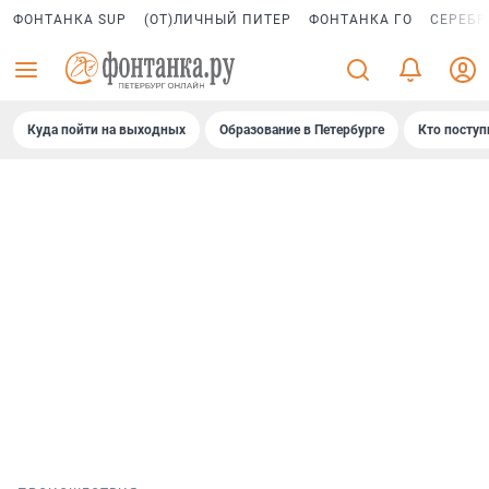
ФОНТАНКА SUP
(ОТ)ЛИЧНЫЙ ПИТЕР
ФОНТАНКА ГО
СЕРЕБР
Куда пойти на выходных
Образование в Петербурге
Кто поступ