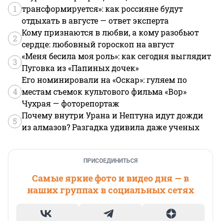
1
трансформируется»: как россияне будут
отдыхать в августе — ответ эксперта
Кому признаются в любви, а кому разобьют
2
сердце: любовный гороскоп на август
«Меня бесила моя роль»: как сегодня выглядит
3
Пуговка из «Папиных дочек»
Его номинировали на «Оскар»: гуляем по
4
местам съемок культового фильма «Вор»
Чухрая — фоторепортаж
Почему внутри Урана и Нептуна идут дожди
5
из алмазов? Разгадка удивила даже ученых
ПРИСОЕДИНИТЬСЯ
Самые яркие фото и видео дня — в
наших группах в социальных сетях