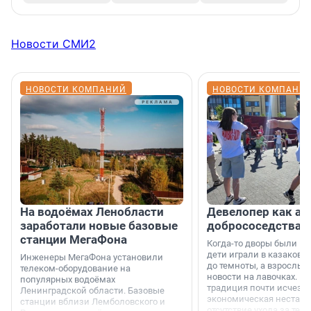
Новости СМИ2
НОВОСТИ КОМПАНИЙ
НОВОСТИ КОМПАНИ
На водоёмах Ленобласти
Девелопер как ар
заработали новые базовые
добрососедства
станции МегаФона
Когда-то дворы были ме
дети играли в казаков-
Инженеры МегаФона установили
до темноты, а взрослые
телеком-оборудование на
новости на лавочках. В 1
популярных водоёмах
традиция почти исчезл
Ленинградской области. Базовые
экономическая нестаби
станции вблизи Лемболовского и
отсутствие ухода за те