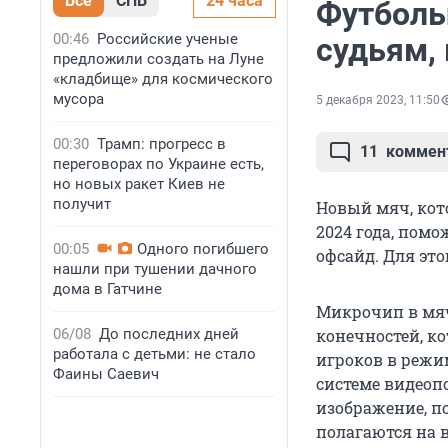
Все
СПБ
24 часа
Футболь
00:46
Российские ученые
судьям, 
предложили создать на Луне
«кладбище» для космического
мусора
5 декабря 2023, 11:50
00:30
Трамп: прогресс в
11
коммен
переговорах по Украине есть,
но новых ракет Киев не
получит
Новый мяч, кот
2024 года, помо
00:05
Одного погибшего
офсайд. Для это
нашли при тушении дачного
дома в Гатчине
Микрочип в мяч
06/08
До последних дней
конечностей, к
работала с детьми: не стало
игроков в режи
Фаины Саевич
системе видеоп
изображение, п
полагаются на 