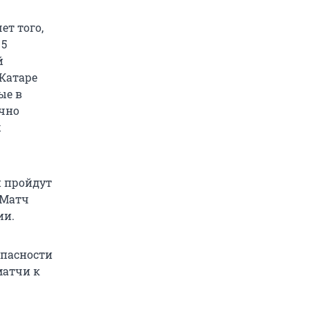
ет того,
 5
й
Катаре
ые в
очно
х
и пройдут
 Матч
ии.
опасности
матчи к