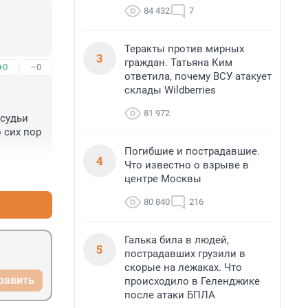
84 432
7
Теракты против мирных
3
граждан. Татьяна Ким
+0
–0
ответила, почему ВСУ атакует
склады Wildberries
81 972
судьи 
 сих пор 
Погибшие и пострадавшие.
4
Что известно о взрыве в
+1
–0
центре Москвы
80 840
216
Галька била в людей,
5
пострадавших грузили в
скорые на лежаках. Что
равить
происходило в Геленджике
после атаки БПЛА