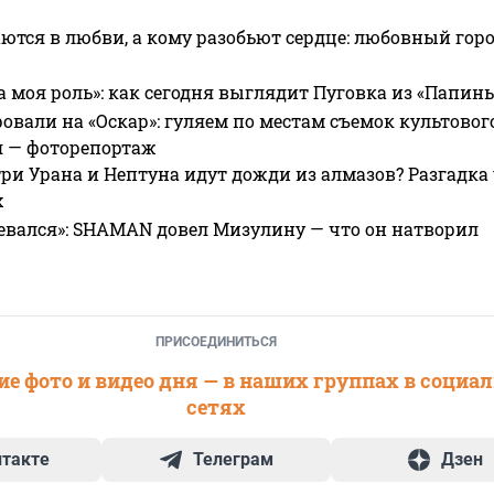
ются в любви, а кому разобьют сердце: любовный гор
а моя роль»: как сегодня выглядит Пуговка из «Папин
овали на «Оскар»: гуляем по местам съемок культово
я — фоторепортаж
ри Урана и Нептуна идут дожди из алмазов? Разгадка
х
евался»: SHAMAN довел Мизулину — что он натворил
ПРИСОЕДИНИТЬСЯ
е фото и видео дня — в наших группах в социа
сетях
нтакте
Телеграм
Дзен