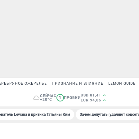
ЕРЕБРЯНОЕ ОЖЕРЕЛЬЕ
ПРИЗНАНИЕ И ВЛИЯНИЕ
LEMON GUIDE
USD 81,41
СЕЙЧАС
1
ПРОБКИ
+20°C
EUR 94,06
ователь Levrana и критика Татьяны Ким
Зачем депутаты удаляют соцсет