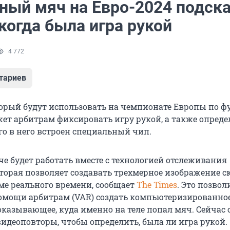
ный мяч на Евро-2024 подск
когда была игра рукой
4 772
тариев
орый будут использовать на чемпионате Европы по ф
жет арбитрам фиксировать игру рукой, а также опреде
го в него встроен специальный чип.
е будет работать вместе с технологией отслеживания
оторая позволяет создавать трехмерное изображение с
ме реального времени, сообщает
The Times
. Это позвол
омощи арбитрам (VAR) создать компьютеризированно
оказывающее, куда именно на теле попал мяч. Сейчас 
видеоповторы, чтобы определить, была ли игра рукой.