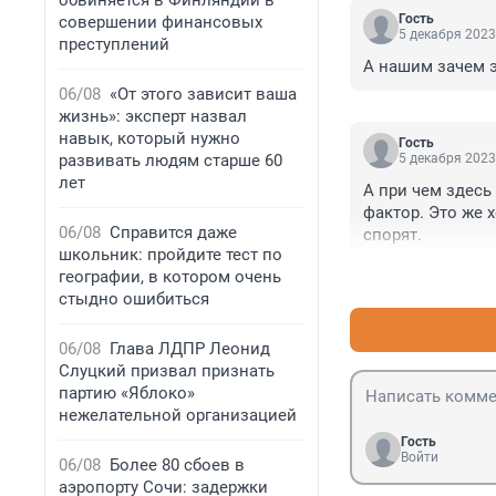
обвиняется в Финляндии в
Гость
совершении финансовых
5 декабря 2023
преступлений
А нашим зачем 
06/08
«От этого зависит ваша
жизнь»: эксперт назвал
навык, который нужно
Гость
развивать людям старше 60
5 декабря 2023
лет
А при чем здесь
фактор. Это же х
06/08
Справится даже
спорят.
школьник: пройдите тест по
географии, в котором очень
стыдно ошибиться
06/08
Глава ЛДПР Леонид
Слуцкий призвал признать
партию «Яблоко»
нежелательной организацией
Гость
Войти
06/08
Более 80 сбоев в
аэропорту Сочи: задержки