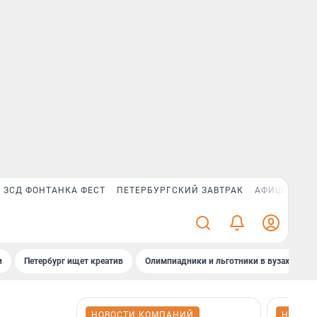
ЗСД ФОНТАНКА ФЕСТ
ПЕТЕРБУРГСКИЙ ЗАВТРАК
АФИША PLUS
и
Петербург ищет креатив
Олимпиадники и льготники в вузах СПб
НОВОСТИ КОМПАНИЙ
НОВОС