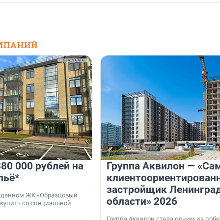
МПАНИЙ
80 000 рублей на
Группа Аквилон — «Са
льё*
клиентоориентирован
застройщик Ленингра
 сданном ЖК «Образцовый
области» 2026
 купить со специальной
Группа Аквилон стала одним из поб