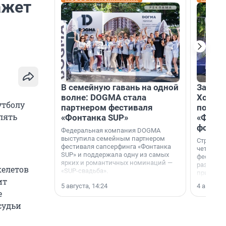
ажет
В семейную гавань на одной
Зажгли
волне: DOGMA стала
Холдин
утболу
партнером фестиваля
посети
лять
«Фонтанка SUP»
«Фонта
фотоз
Федеральная компания DOGMA
выступила семейным партнером
Строител
фестиваля сапсерфинга «Фонтанка
четверты
SUP» и поддержала одну из самых
фестивал
ярких и романтичных номинаций —
раз комп
келетов
«SUP-свадьба».
привезти
ит
и подари
5 августа, 14:24
4 августа,
посетите
е
необычно
судьи