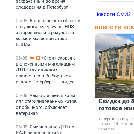
захваченный во время
следования в Петербург
Новости СМИ2
06/08
В Ярославской области
потушили резервуары НПЗ,
НОВОСТИ КО
загоревшиеся в результате
«самой массовой атаки
БПЛА»
06/08
«Стоит скорая с
включенными мигалками»:
ДТП с мотоциклом
произошло в Выборгском
районе Петербурга — видео
06/08
Чем отличается корм
Скидка до 8
для стерилизованных котов
от обычного, объясняет
готовое жи
ветеринар
Теперь квартиру в
квартал 14» можно
06/08
Смертельное ДТП на
скидкой.
КАД: человек погиб в