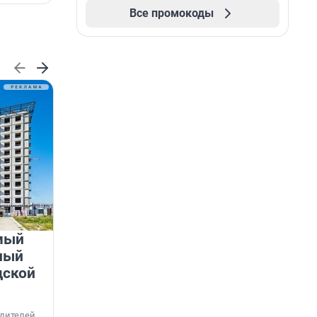
Все промокоды
мый
«Лучший проект КРТ»
ный
Ленобласти — микрорайон
дской
«Город Звёзд»
Победителем профессионального конкурса
«Лучшая строительная организация 2025 года»
едителей