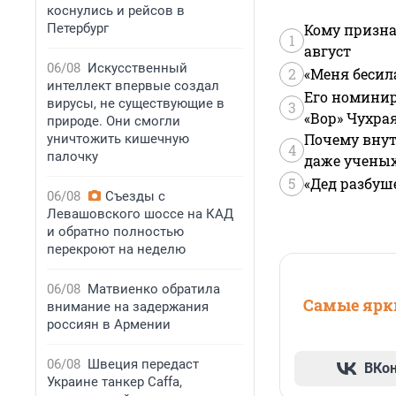
коснулись и рейсов в
Петербург
Кому призна
1
август
06/08
Искусственный
2
«Меня бесил
интеллект впервые создал
Его номинир
вирусы, не существующие в
3
«Вор» Чухра
природе. Они смогли
Почему внут
уничтожить кишечную
4
палочку
даже учены
5
«Дед разбуш
06/08
Съезды с
Левашовского шоссе на КАД
и обратно полностью
перекроют на неделю
06/08
Матвиенко обратила
Самые ярки
внимание на задержания
россиян в Армении
06/08
Швеция передаст
ВКо
Украине танкер Caffa,