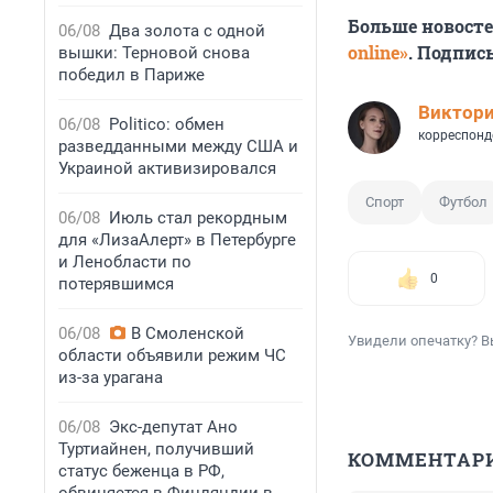
Больше новост
06/08
Два золота с одной
online»
. Подпис
вышки: Терновой снова
победил в Париже
Виктор
06/08
Politico: обмен
корреспонд
разведданными между США и
Украиной активизировался
Спорт
Футбол
06/08
Июль стал рекордным
для «ЛизаАлерт» в Петербурге
и Ленобласти по
0
потерявшимся
06/08
В Смоленской
Увидели опечатку? В
области объявили режим ЧС
из-за урагана
06/08
Экс-депутат Ано
Туртиайнен, получивший
КОММЕНТАР
статус беженца в РФ,