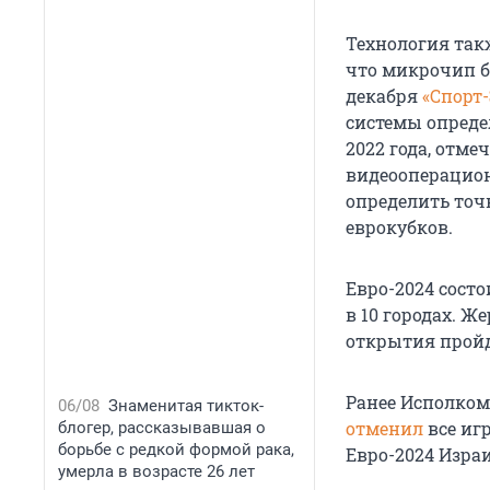
Технология такж
что микрочип б
декабря
«Спорт-
системы опреде
2022 года, отме
видеооперацион
определить точк
еврокубков.
Евро-2024 состо
в 10 городах. Ж
открытия пройд
Ранее Исполком
06/08
Знаменитая тикток-
отменил
все иг
блогер, рассказывавшая о
борьбе с редкой формой рака,
Евро-2024 Изра
умерла в возрасте 26 лет