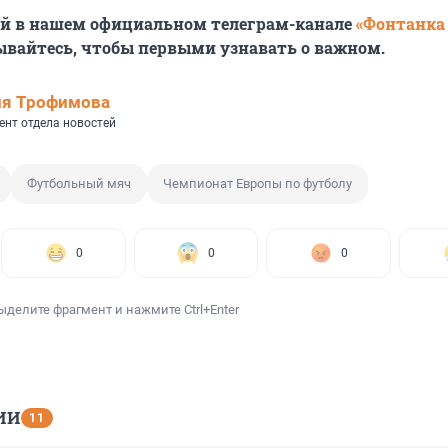
ей в нашем официальном телеграм-канале
«Фонтанка
ывайтесь, чтобы первыми узнавать о важном.
ия Трофимова
ент отдела новостей
Футбольный мяч
Чемпионат Европы по футболу
0
0
0
ыделите фрагмент и нажмите Ctrl+Enter
ИИ
11