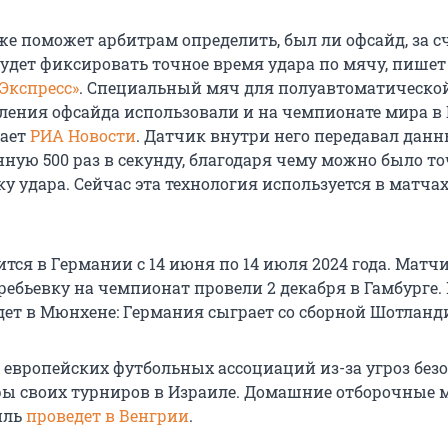
е поможет арбитрам определить, был ли офсайд, за сч
удет фиксировать точное время удара по мячу, пишет
Экспресс»
. Специальный мяч для полуавтоматическо
ления офсайда использовали и на чемпионате мира в 
чает
РИА Новости
. Датчик внутри него передавал данн
ную 500 раз в секунду, благодаря чему можно было т
у удара. Сейчас эта технология используется в матча
ится в Германии с 14 июня по 14 июля 2024 года. Матч
еребьевку на чемпионат провели 2 декабря в Гамбурге.
ет в Мюнхене: Германия сыграет со сборной Шотланд
 европейских футбольных ассоциаций из-за угроз без
ры своих турниров в Израиле. Домашние отборочные 
иль
проведет в Венгрии
.