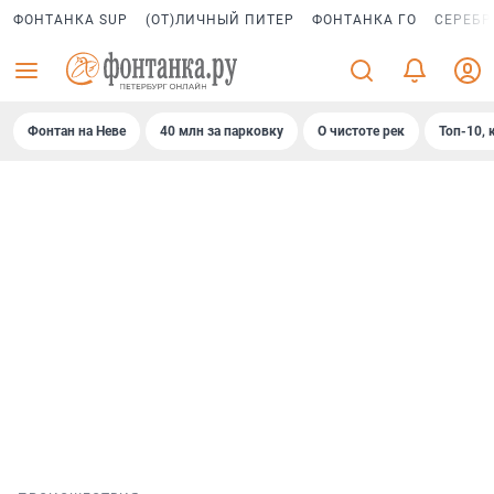
ФОНТАНКА SUP
(ОТ)ЛИЧНЫЙ ПИТЕР
ФОНТАНКА ГО
СЕРЕБР
Фонтан на Неве
40 млн за парковку
О чистоте рек
Топ-10, 