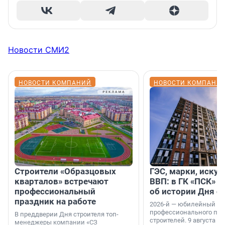
Новости СМИ2
НОВОСТИ КОМПАНИЙ
НОВОСТИ КОМПАНИ
Строители «Образцовых
ГЭС, марки, искус
кварталов» встречают
ВВП: в ГК «ПСК» р
профессиональный
об истории Дня с
праздник на работе
2026-й — юбилейный го
профессионального пр
В преддверии Дня строителя топ-
строителей. 9 августа 2
менеджеры компании «СЗ