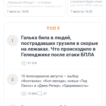
строителя будет отмечат
„Терминал-Ресурс“ — о планах
раз. В ГК «ПСК» напомни
компании, испытаниях и поводах для
появился праздник и к
осторожного оптимизма.
7 августа, 18:00
7 августа, 16:20
поменялась роль строит
ТОП 5
Галька била в людей,
1
пострадавших грузили в скорые
на лежаках. Что происходило в
Геленджике после атаки БПЛА
91 918
15 телесериалов августа — выбор
2
«Фонтанки»: «Коп-звезда», новые «Тед
Лассо» и «Джек Ричер», «Одержимость»
75 884
27