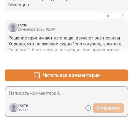
беженцев
+0
–0
Гость
26 ноября 2023, 02:49
Решение принимают не спеша: изучают все нюансы. 
Хорошо, что не русское судно "споткнулась, а китаец 
"зацепил". А вот чего и кого ради - сие прояснится в 
деталях ..к концу столетия..

+0
–0
25.11.23.
Читать все комментарии
Гость
Отправить
Войти