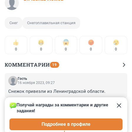
Снег
Снегоплавильная станция
0
0
0
0
0
КОММЕНТАРИИ
19
Гость
16 ноября 2023, 09:27
Снежок привезли из Ленинградской области.
+0
–0
Получай награды за комментарии и другие 
задания!
Гость
16 ноября 2023, 07:45
Подробнее в профиле
Из Хибин везли, что ли?