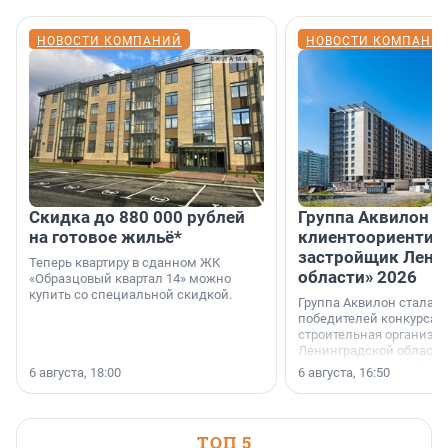
НОВОСТИ КОМПАНИЙ
НОВОСТИ КОМПАНИ
Скидка до 880 000 рублей
Группа Аквилон 
на готовое жильё*
клиентоориентир
застройщик Лени
Теперь квартиру в сданном ЖК
области» 2026
«Образцовый квартал 14» можно
купить со специальной скидкой.
Группа Аквилон стала 
победителей конкурса 
строительная организа
Ленинградской области 
номинации «Самый
6 августа, 18:00
6 августа, 16:50
клиентоориентированн
застройщик Ленинград
области».
ТОП 5