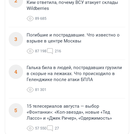
2
Ким ответила, почему ВСУ атакует склады
Wildberries
89 685
Погибшие и пострадавшие. Что известно о
3
взрыве в центре Москвы
87 198
216
Галька била в людей, пострадавших грузили
4
в скорые на лежаках. Что происходило в
Геленджике после атаки БПЛА
81 301
15 телесериалов августа — выбор
5
«Фонтанки»: «Коп-звезда», новые «Тед
Лассо» и «Джек Ричер», «Одержимость»
57 550
27