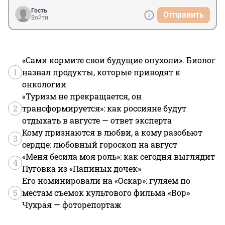
Гость
Отправить
Войти
«Сами кормите свои будущие опухоли». Биолог
1
назвал продукты, которые приводят к
онкологии
«Туризм не прекращается, он
2
трансформируется»: как россияне будут
отдыхать в августе — ответ эксперта
Кому признаются в любви, а кому разобьют
3
сердце: любовный гороскоп на август
«Меня бесила моя роль»: как сегодня выглядит
4
Пуговка из «Папиных дочек»
Его номинировали на «Оскар»: гуляем по
5
местам съемок культового фильма «Вор»
Чухрая — фоторепортаж