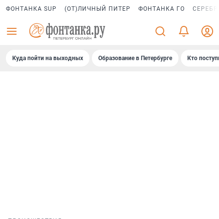
ФОНТАНКА SUP
(ОТ)ЛИЧНЫЙ ПИТЕР
ФОНТАНКА ГО
СЕРЕБР
Куда пойти на выходных
Образование в Петербурге
Кто поступ