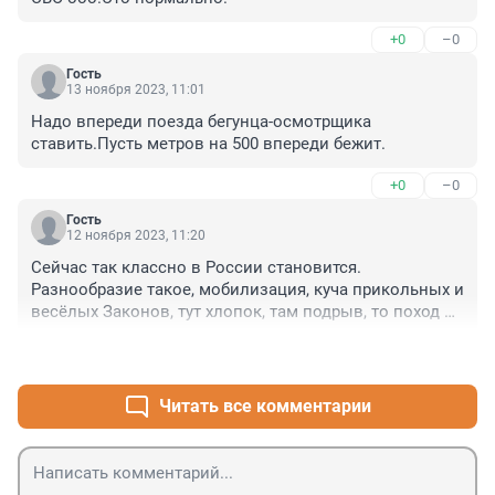
+0
–0
Гость
13 ноября 2023, 11:01
Надо впереди поезда бегунца-осмотрщика 
ставить.Пусть метров на 500 впереди бежит.
+0
–0
Гость
12 ноября 2023, 11:20
Сейчас так классно в России становится. 
Разнообразие такое, мобилизация, куча прикольных и 
весёлых Законов, тут хлопок, там подрыв, то поход 
вооруженных зэков на Москву. )))) Браво, а то 
+0
–0
Последние года скукотища была, редкостная. 

Наконец то появилась наша, своя родная свастика и 
не надо теперь националистическим группировкам 
Читать все комментарии
рисовать немецкую , как раньше. Новый 
лозунг:"Вперёд , назад в будущее!!!!"