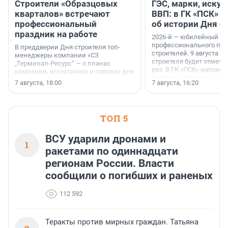
Строители «Образцовых
ГЭС, марки, искус
кварталов» встречают
ВВП: в ГК «ПСК» р
профессиональный
об истории Дня с
праздник на работе
2026-й — юбилейный го
профессионального пр
В преддверии Дня строителя топ-
строителей. 9 августа 2
менеджеры компании «СЗ
строителя будет отмечат
„Терминал-Ресурс“ — о планах
раз. В ГК «ПСК» напомни
компании, испытаниях и поводах для
появился праздник и к
осторожного оптимизма.
7 августа, 18:00
7 августа, 16:20
поменялась роль строит
ТОП 5
ВСУ ударили дронами и
1
ракетами по одиннадцати
регионам России. Власти
сообщили о погибших и раненых
112 592
Теракты против мирных граждан. Татьяна