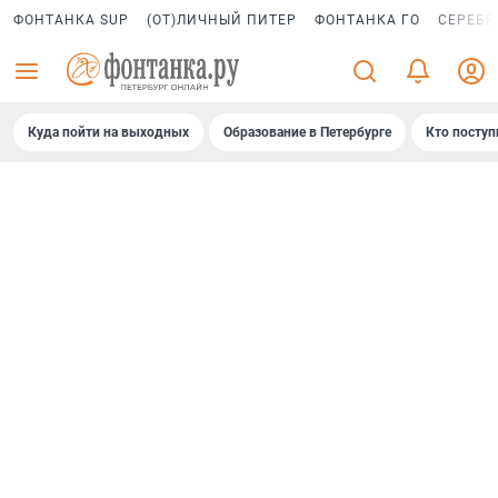
ФОНТАНКА SUP
(ОТ)ЛИЧНЫЙ ПИТЕР
ФОНТАНКА ГО
СЕРЕБР
Куда пойти на выходных
Образование в Петербурге
Кто поступ