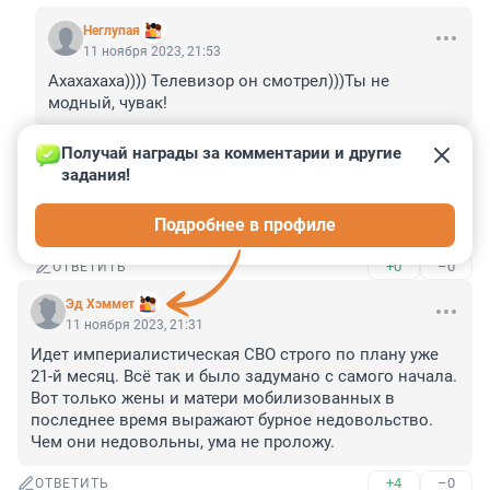
Неглупая
11 ноября 2023, 21:53
Ахахахаха)))) Телевизор он смотрел)))Ты не 
модный, чувак!
+2
–0
ОТВЕТИТЬ
Получай награды за комментарии и другие 
задания!
Гость
12 ноября 2023, 08:32
Подробнее в профиле
Значит и не было такого, фейк
+0
–0
ОТВЕТИТЬ
Эд Хэммет
11 ноября 2023, 21:31
Идет империалистическая СВО строго по плану уже 
21-й месяц. Всё так и было задумано с самого начала. 
Вот только жены и матери мобилизованных в 
последнее время выражают бурное недовольство. 
Чем они недовольны, ума не проложу.
+4
–0
ОТВЕТИТЬ