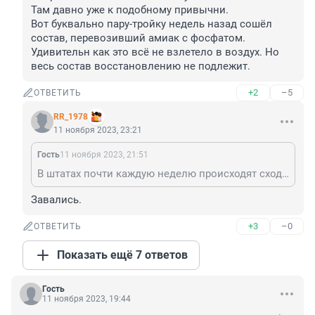
Там давно уже к подобному привычни.

Вот буквально пару-тройку недель назад сошёл 
состав, перевозивший амиак с фосфатом. 
Удивительн как это всё не взлетело в воздух. Но 
весь состав восстановлению не подлежит.
+2
–5
ОТВЕТИТЬ
RR_1978
11 ноября 2023, 23:21
Гость
11 ноября 2023, 21:51
В штатах почти каждую неделю происходят сходы паровозов с рельс. И ничего. Никто не заморачивается и не задаётся вопросами из-за чего и почему. Там давно уже к подобному привычни. Вот буквально пару-тройку недель назад сошёл состав, перевозивший амиак с фосфатом. Удивительн как это всё не взлетело в воздух. Но весь состав восстановлению не подлежит.
Завались.
+3
–0
ОТВЕТИТЬ
Показать ещё 7 ответов
Гость
11 ноября 2023, 19:44