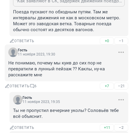
"Как заявляют в СК, задержек движения поездов не допущено."Неужели поезда могут перепрыгивать через завалы,изображенные на снимках?
Поезда пускают по обходным путям. Там же 
интервалы движения не как в московском метро. 
Может это заводская ветка. Товарные поезда 
обычно состоят из десятков вагонов.
+0
–1
ОТВЕТИТЬ
Гость
11 ноября 2023, 19:30
Не понимаю, почему мы куив до сих пор не 
превратили в лунный пейзаж ?? Каклы, ну-ка 
расскажите мне
+7
–21
ОТВЕТИТЬ
6
Гость
11 ноября 2023, 19:35
Ты не пропустил вечерние уколы? Соловьёв тебе 
всё объяснит.
+11
–2
ОТВЕТИТЬ