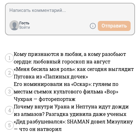
Гость
Отправить
Войти
Кому признаются в любви, а кому разобьют
1
сердце: любовный гороскоп на август
«Меня бесила моя роль»: как сегодня выглядит
2
Пуговка из «Папиных дочек»
Его номинировали на «Оскар»: гуляем по
3
местам съемок культового фильма «Вор»
Чухрая — фоторепортаж
Почему внутри Урана и Нептуна идут дожди
4
из алмазов? Разгадка удивила даже ученых
«Дед разбушевался»: SHAMAN довел Мизулину
5
— что он натворил