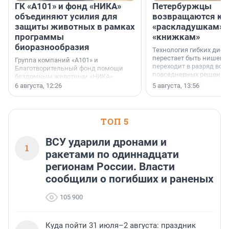
ГК «А101» и фонд «НИКА»
Петербуржцы
объединяют усилия для
возвращаются к
защиты животных в рамках
«раскладушкам» 
программы
«книжкам»
биоразнообразия
Технология гибких дисп
перестает быть нишевы
Группа компаний «А101» и
переходит в разряд вос
Благотворительный фонд помощи
повседневных решений
бездомным животным «НИКА»
заключили соглашение о
6 августа, 12:26
5 августа, 13:56
стратегическом сотрудничестве.
ТОП 5
ВСУ ударили дронами и
1
ракетами по одиннадцати
регионам России. Власти
сообщили о погибших и раненых
105 900
Куда пойти 31 июля–2 августа: праздник