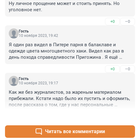
Ну личное прощение может и стоить принять. Но 
уголовное нет.
+0
–0
Гость
10 ноября 2023, 19:42
Я один раз видел в Питере парня в балаклаве и 
одежде цвета многоцветного хаки. Видел как раз в 
день похода справедливости Пригожина . Я ещё 
подумал: "Наверное они (ЧВК) разбрелись по 
+0
–0
городам".
Гость
10 ноября 2023, 19:17
Как же без журналистов, за жареным материалом 
прибежали. Кстати надо было их пустить и оформить, 
после рассказа о том, где у нас персональные 
данные людей протекают и как к ним попали
+1
–0
Читать все комментарии