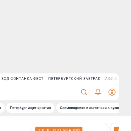
ЗСД ФОНТАНКА ФЕСТ
ПЕТЕРБУРГСКИЙ ЗАВТРАК
АФИША PLUS
и
Петербург ищет креатив
Олимпиадники и льготники в вузах СПб
НОВОСТИ КОМПАНИЙ
НОВОС