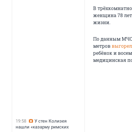
В трёхкомнатной
женщина 78 лет 
жизни.
По данным МЧС,
метров
выгоре
ребёнок и восе
медицинская п
19:58
У стен Колизея
нашли «казарму римских