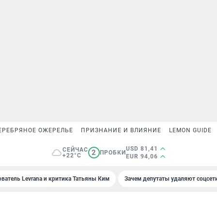
ЕРЕБРЯНОЕ ОЖЕРЕЛЬЕ
ПРИЗНАНИЕ И ВЛИЯНИЕ
LEMON GUIDE
USD 81,41
СЕЙЧАС
2
ПРОБКИ
+22°C
EUR 94,06
ователь Levrana и критика Татьяны Ким
Зачем депутаты удаляют соцсет