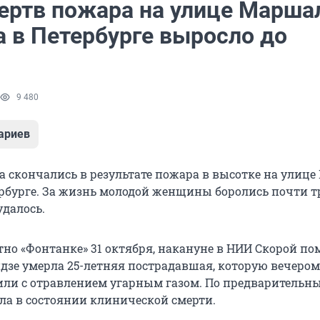
ертв пожара на улице Марша
а в Петербурге выросло до
9 480
ариев
а скончались в результате пожара в высотке на улиц
ербурге. За жизнь молодой женщины боролись почти тр
удалось.
стно «Фонтанке» 31 октября, накануне в НИИ Скорой п
зе умерла 25-летняя пострадавшая, которую вечером
или с отравлением угарным газом. По предварительн
ла в состоянии клинической смерти.