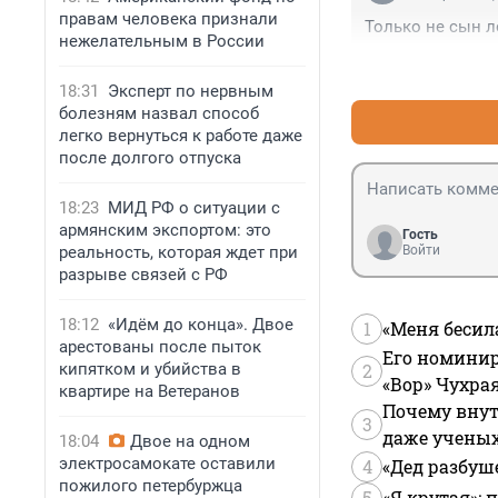
правам человека признали
Только не сын л
нежелательным в России
18:31
Эксперт по нервным
болезням назвал способ
легко вернуться к работе даже
после долгого отпуска
18:23
МИД РФ о ситуации с
армянским экспортом: это
Гость
реальность, которая ждет при
Войти
разрыве связей с РФ
18:12
«Идём до конца». Двое
1
«Меня бесил
арестованы после пыток
Его номинир
кипятком и убийства в
2
«Вор» Чухра
квартире на Ветеранов
Почему внут
3
даже учены
18:04
Двое на одном
электросамокате оставили
4
«Дед разбуш
пожилого петербуржца
5
«Я крутая»: