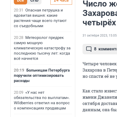
Все
СПБ
24 часа
Число ж
20:31
Опасная петрушка и
Захаров
ядовитая вишня: какие
четырёх
растения чаще всего путают
со съедобными
31 октября 2023, 15:05
20:28
Метеоролог предрек
самую мощную
климатическую катастрофу за
8
коммент
последнюю тысячу лет: когда
всё начнется
Четыре человек
Захарова в Пет
20:19
Больницам Петербурга
поручили оптимизировать
но спасти её не 
расходы
Как стало изве
20:09
«У нас нет
имени Джанелид
обязательства по выплатам».
Wildberries ответил на вопрос
октября достав
о компенсациях продавцам
данным, она бы