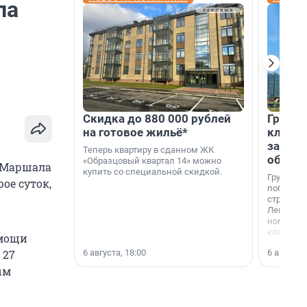
ла
Скидка до 880 000 рублей
Группа
на готовое жильё*
клиен
застро
Теперь квартиру в сданном ЖК
област
«Образцовый квартал 14» можно
е Маршала
купить со специальной скидкой.
Группа А
ое суток,
победите
строител
Ленингра
номинац
клиенто
омощи
застройщ
6 августа, 18:00
6 августа,
 27
области»
ым