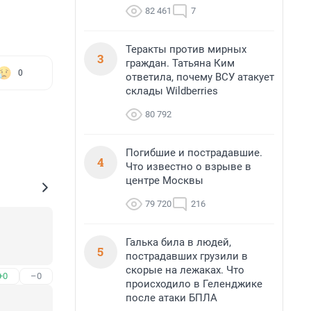
82 461
7
Теракты против мирных
3
граждан. Татьяна Ким
0
ответила, почему ВСУ атакует
склады Wildberries
80 792
Погибшие и пострадавшие.
4
Что известно о взрыве в
центре Москвы
79 720
216
Галька била в людей,
5
пострадавших грузили в
скорые на лежаках. Что
+0
–0
происходило в Геленджике
после атаки БПЛА