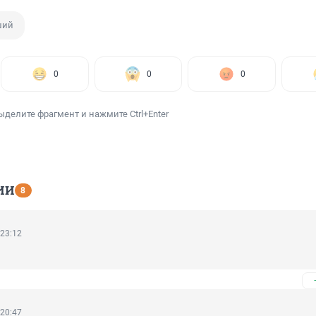
ший
0
0
0
ыделите фрагмент и нажмите Ctrl+Enter
ИИ
8
 23:12
 20:47