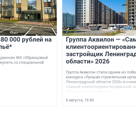
80 000 рублей на
Группа Аквилон — «Са
льё*
клиентоориентирован
застройщик Ленингра
 сданном ЖК «Образцовый
области» 2026
 купить со специальной
Группа Аквилон стала одним из поб
конкурса «Лучшая строительная орг
Ленинградской области 2026» в ном
«Самый клиентоориентированный з
Ленинградской области».
6 августа, 16:50