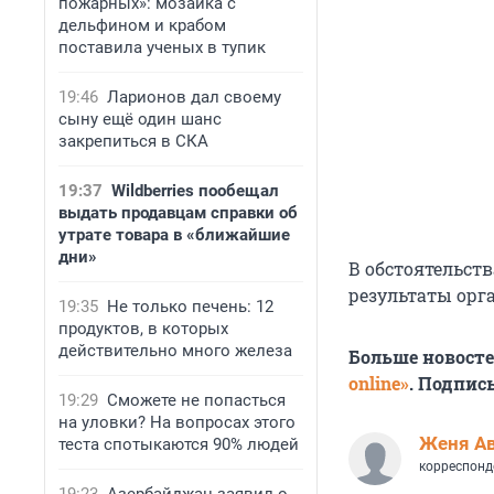
пожарных»: мозаика с
дельфином и крабом
поставила ученых в тупик
19:46
Ларионов дал своему
сыну ещё один шанс
закрепиться в СКА
19:37
Wildberries пообещал
выдать продавцам справки об
утрате товара в «ближайшие
дни»
В обстоятельст
результаты орг
19:35
Не только печень: 12
продуктов, в которых
действительно много железа
Больше новост
online»
. Подпис
19:29
Сможете не попасться
на уловки? На вопросах этого
Женя А
теста спотыкаются 90% людей
корреспонд