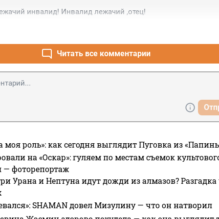
ежачий инвалид! Инвалид лежачий ,отец!
Читать все комментарии
Отп
а моя роль»: как сегодня выглядит Пуговка из «Папин
овали на «Оскар»: гуляем по местам съемок культово
я — фоторепортаж
ри Урана и Нептуна идут дожди из алмазов? Разгадка
х
евался»: SHAMAN довел Мизулину — что он натворил
 певица Жасмин здорово похудела — как она выглядит 