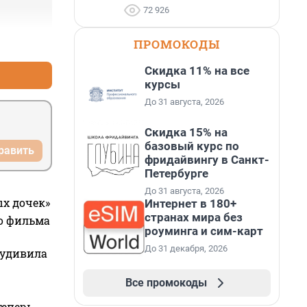
72 926
ПРОМОКОДЫ
+0
–0
Скидка 11% на все
курсы
До 31 августа, 2026
Скидка 15% на
базовый курс по
равить
фридайвингу в Санкт-
Петербурге
До 31 августа, 2026
ых дочек»
Интернет в 180+
странах мира без
го фильма
роуминга и сим-карт
До 31 декабря, 2026
 удивила
Все промокоды
теперь