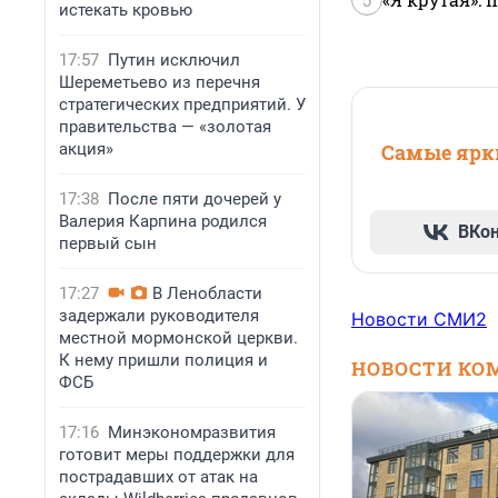
истекать кровью
17:57
Путин исключил
Шереметьево из перечня
стратегических предприятий. У
правительства — «золотая
акция»
Самые ярки
17:38
После пяти дочерей у
Валерия Карпина родился
ВКо
первый сын
17:27
В Ленобласти
задержали руководителя
Новости СМИ2
местной мормонской церкви.
К нему пришли полиция и
НОВОСТИ КО
ФСБ
17:16
Минэкономразвития
готовит меры поддержки для
пострадавших от атак на