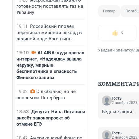
19:23
Азербайджан заявил о
готовности поставлять газ на
Пожар
Погиб
Украину
19:11
Российский пловец
переписал мировой рекорд в
0
ледяной воде Аргентины
Увидели опечатку? В
19:10
AI-AINA: куда пропал
интернет, «Надежда» вышла
наружу, мирные
беспилотники и опасность
Финского залива
КОММЕНТАР
19:02
С любовью, но не
совсем из Петербурга
Гость
2 ноября 2023,
18:53
Депутат Нина Останина
Бедные люди..
внесёт законопроект об
отмене ЕГЭ
Гость
18:42
Американский фонд по
2 ноября 2023,