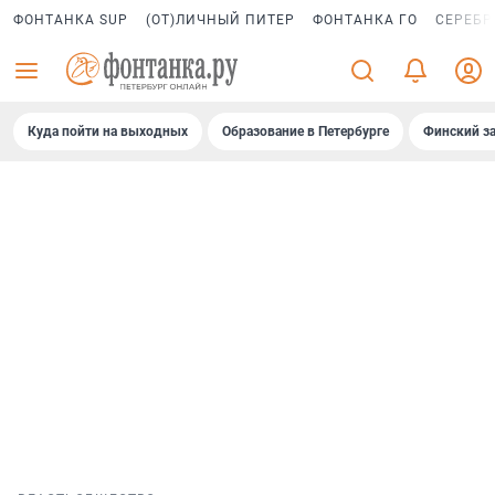
ФОНТАНКА SUP
(ОТ)ЛИЧНЫЙ ПИТЕР
ФОНТАНКА ГО
СЕРЕБР
Куда пойти на выходных
Образование в Петербурге
Финский за