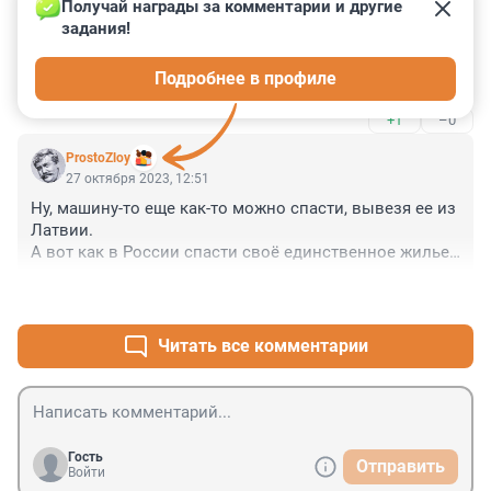
27 октября 2023, 14:29
Получай награды за комментарии и другие 
задания!
Уже давно всем известно что могут забрать, не 
пустить, выдворить. Они всё наступают и наступают 
Подробнее в профиле
на те-же грабли, похоже без ЕС никак не могут.
+1
–0
ProstoZloy
27 октября 2023, 12:51
Ну, машину-то еще как-то можно спасти, вывезя ее из 
Латвии. 

А вот как в России спасти своё единственное жилье, 
из которого тебя могут вышвырнуть собственные 
+1
–1
власти, прикрываясь программой КРТ?
Читать все комментарии
Гость
Отправить
Войти