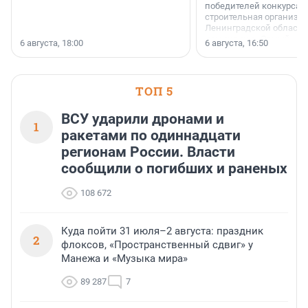
победителей конкурса 
строительная организа
Ленинградской области 
номинации «Самый
6 августа, 18:00
6 августа, 16:50
клиентоориентированн
застройщик Ленинград
области».
ТОП 5
ВСУ ударили дронами и
1
ракетами по одиннадцати
регионам России. Власти
сообщили о погибших и раненых
108 672
Куда пойти 31 июля–2 августа: праздник
2
флоксов, «Пространственный сдвиг» у
Манежа и «Музыка мира»
89 287
7