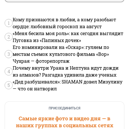
Кому признаются в любви, а кому разобьют
1
сердце: любовный гороскоп на август
«Меня бесила моя роль»: как сегодня выглядит
2
Пуговка из «Папиных дочек»
Его номинировали на «Оскар»: гуляем по
3
местам съемок культового фильма «Вор»
Чухрая — фоторепортаж
Почему внутри Урана и Нептуна идут дожди
4
из алмазов? Разгадка удивила даже ученых
«Дед разбушевался»: SHAMAN довел Мизулину
5
— что он натворил
ПРИСОЕДИНИТЬСЯ
Самые яркие фото и видео дня — в
наших группах в социальных сетях