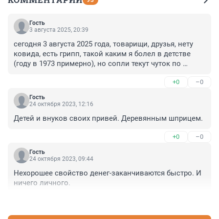
93
Гость
3 августа 2025, 20:39
сегодня 3 августа 2025 года, товарищи, друзья, нету 
ковида, есть грипп, такой каким я болел в детстве 
(году в 1973 примерно), но сопли текут чуток по 
другому, норсулфазол и сулфадиметоксин

+0
–0
(может с буквами ошибаюсь), а и витамин Ц !!! всем 
здоровья , и еще кушайте Здоровую пищу 🙂🤫.
Гость
24 октября 2023, 12:16
Детей и внуков своих привей. Деревянным шприцем.
+0
–0
Гость
24 октября 2023, 09:44
Нехорошее свойство денег-заканчиваются быстро. И 
ничего личного.
+0
–0