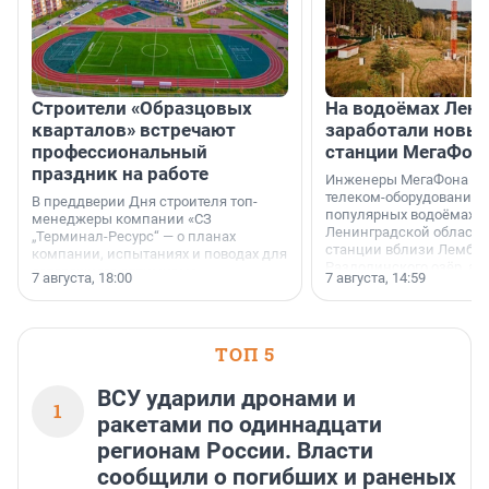
Строители «Образцовых
На водоёмах Лен
кварталов» встречают
заработали новы
профессиональный
станции МегаФон
праздник на работе
Инженеры МегаФона ус
телеком-оборудование 
В преддверии Дня строителя топ-
популярных водоёмах
менеджеры компании «СЗ
Ленинградской области
„Терминал-Ресурс“ — о планах
станции вблизи Лембол
компании, испытаниях и поводах для
Раздолинского озёр, а 
осторожного оптимизма.
7 августа, 18:00
7 августа, 14:59
недалеко от Большого Т
водопада.
ТОП 5
ВСУ ударили дронами и
1
ракетами по одиннадцати
регионам России. Власти
сообщили о погибших и раненых