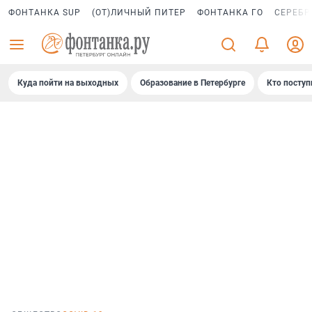
ФОНТАНКА SUP
(ОТ)ЛИЧНЫЙ ПИТЕР
ФОНТАНКА ГО
СЕРЕБР
Куда пойти на выходных
Образование в Петербурге
Кто поступ