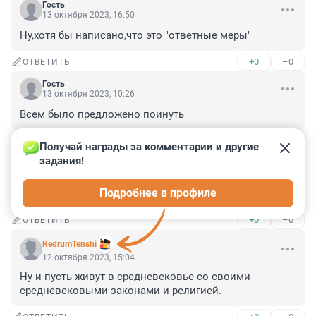
Гость
13 октября 2023, 16:50
Ну,хотя бы написано,что это "ответные меры"
+0
–0
ОТВЕТИТЬ
Гость
13 октября 2023, 10:26
Всем было предложено поинуть
+0
–0
ОТВЕТИТЬ
Получай награды за комментарии и другие 
задания!
Гость
12 октября 2023, 15:31
Подробнее в профиле
Очень хорошо. Они выбрали это сами.
+0
–0
ОТВЕТИТЬ
RedrumTenshi
12 октября 2023, 15:04
Ну и пусть живут в средневековье со своими 
средневековыми законами и религией.