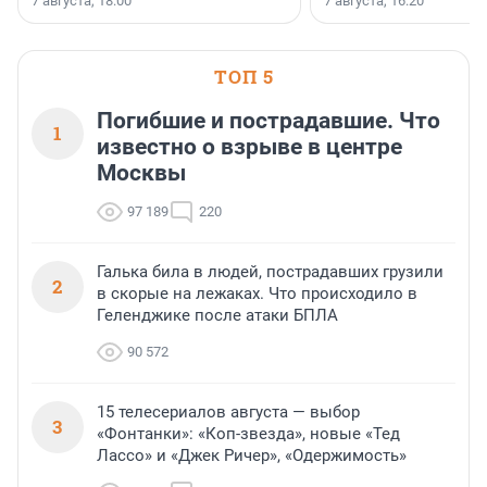
7 августа, 18:00
7 августа, 16:20
поменялась роль строит
ТОП 5
Погибшие и пострадавшие. Что
1
известно о взрыве в центре
Москвы
97 189
220
Галька била в людей, пострадавших грузили
2
в скорые на лежаках. Что происходило в
Геленджике после атаки БПЛА
90 572
15 телесериалов августа — выбор
3
«Фонтанки»: «Коп-звезда», новые «Тед
Лассо» и «Джек Ричер», «Одержимость»