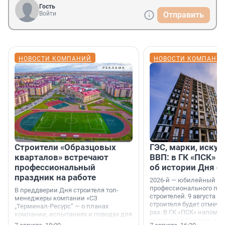
Гость
Войти
Отправить
НОВОСТИ КОМПАНИЙ
НОВОСТИ КОМПАНИ
Строители «Образцовых
ГЭС, марки, искус
кварталов» встречают
ВВП: в ГК «ПСК» р
профессиональный
об истории Дня с
праздник на работе
2026-й — юбилейный го
профессионального пр
В преддверии Дня строителя топ-
строителей. 9 августа 2
менеджеры компании «СЗ
строителя будет отмечат
„Терминал-Ресурс“ — о планах
раз. В ГК «ПСК» напомни
компании, испытаниях и поводах для
появился праздник и к
осторожного оптимизма.