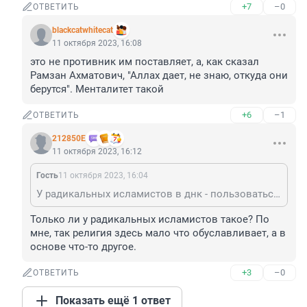
+7
–0
ОТВЕТИТЬ
blackcatwhitecat
11 октября 2023, 16:08
это не противник им поставляет, а, как сказал 
Рамзан Ахматович, "Аллах дает, не знаю, откуда они 
берутся". Менталитет такой
+6
–1
ОТВЕТИТЬ
212850Е
11 октября 2023, 16:12
Гость
11 октября 2023, 16:04
У радикальных исламистов в днк - пользоваться благами продвинутых религий, а самим жить в каменном веке. При том , сбежав с родины , они на новом месте устраивают такой же отсталый в развитии зоопарк, вместо того, чтобы встраиваться в прогрессивный социум. (что мы и наблюдаем даже у нас)
Только ли у радикальных исламистов такое? По 
мне, так религия здесь мало что обуславливает, а в 
основе что-то другое.
+3
–0
ОТВЕТИТЬ
Показать ещё 1 ответ