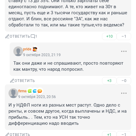
ставку с 13 до 35%. Они только зарплаты себе 
единогласно поднимают. А те, кто живет на 30т в 
месяц, пусть еще и 3 тысячи государству как и раньше 
отдают. И блин, все россияне "ЗА", как же нас 
обработали то так, или мы такие тупые,что ведемся?
+10
–1
ОТВЕТИТЬ
1
pride
9 октября 2023, 21:19
Так они даже и не спрашивают, просто повторяют 
как мантру, что народ попросил.
+3
–0
ОТВЕТИТЬ
firma
9 октября 2023, 20:56
И у НДФЛ ноги из разных мест растут. Одно дело с 
ренты, и совсем другое, когда выплачены и НДС, и на 
прибыль.. . Тем, кто на УСН так точно 
дифференциацию надо вводить
+1
–1
ОТВЕТИТЬ