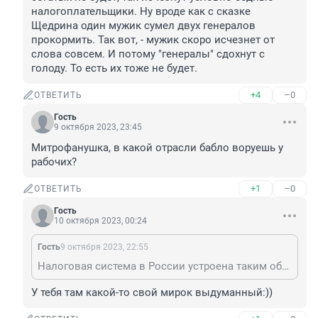
налогоплательщики. Ну вроде как с сказке 
Щедрина один мужик сумел двух генералов 
прокормить. Так вот, - мужик скоро исчезнет от 
слова совсем. И потому "генералы" сдохнут с 
голоду. То есть их тоже не будет.
+4
–0
ОТВЕТИТЬ
Гость
9 октября 2023, 23:45
Митрофанушка, в какой отрасли бабло воруешь у 
рабочих?
+1
–0
ОТВЕТИТЬ
Гость
10 октября 2023, 00:24
Гость
9 октября 2023, 22:55
Налоговая система в России устроена таким образом, что условно бедные содержат условно богатых. По-просто говоря у нас шкала налогообложения даже не плоская (как некоторые ошибочно полагают), а регрессивная. Оно и понятно, - в России брать налоги с условно богатых все равно что с налоговых средств еще раз взять налоги. Потому и не принимают не то что прогрессивную шкалу, а даже по настоящему плоскую. - Она у нас, повторяю, не плоская, а регрессивная. Чем больше имеешь, тем меньше платишь. Но скоро это все закончится, так как количество условно бедных россиян начало катастрофически сокращаться. И деле даже во военных демографических провалах, - народ просто стал разбегаться. Так что скоро ку нас и условно богатых не будет, так исчезнут условно бедные налогоплательщики. Ну вроде как с сказке Щедрина один мужик сумел двух генералов прокормить. Так вот, - мужик скоро исчезнет от слова совсем. И потому "генералы" сдохнут с голоду. То есть их тоже не будет.
У тебя там какой-то свой мирок выдуманный:))