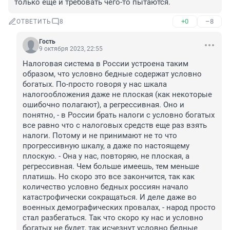
только ещё и требовать чего-то пытаются.
+0
–8
ОТВЕТИТЬ
8
Гость
9 октября 2023, 22:55
Налоговая система в России устроена таким 
образом, что условно бедные содержат условно 
богатых. По-просто говоря у нас шкала 
налогообложения даже не плоская (как некоторые 
ошибочно полагают), а регрессивная. Оно и 
понятно, - в России брать налоги с условно богатых 
все равно что с налоговых средств еще раз взять 
налоги. Потому и не принимают не то что 
прогрессивную шкалу, а даже по настоящему 
плоскую. - Она у нас, повторяю, не плоская, а 
регрессивная. Чем больше имеешь, тем меньше 
платишь. Но скоро это все закончится, так как 
количество условно бедных россиян начало 
катастрофически сокращаться. И деле даже во 
военных демографических провалах, - народ просто 
стал разбегаться. Так что скоро ку нас и условно 
богатых не будет, так исчезнут условно бедные 