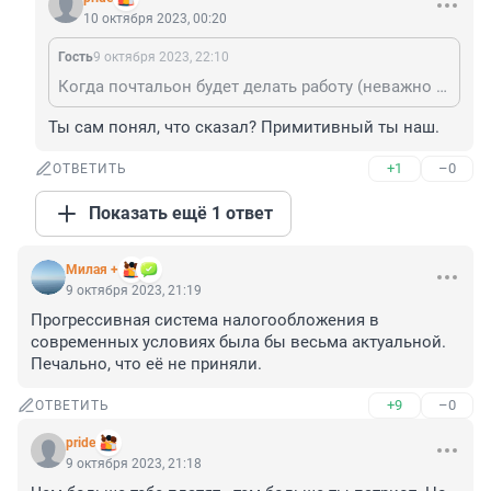
10 октября 2023, 00:20
Гость
9 октября 2023, 22:10
Когда почтальон будет делать работу (неважно криминал или нет там отвественность гораздо жёстче) тогда и будете роток раззевать. А пока на самой тупой и примитивной работе паразитируете вот вам корм из фуражного зерна.
Ты сам понял, что сказал? Примитивный ты наш.
+1
–0
ОТВЕТИТЬ
Показать ещё 1 ответ
Милая +
9 октября 2023, 21:19
Прогрессивная система налогообложения в 
современных условиях была бы весьма актуальной. 
Печально, что её не приняли.
+9
–0
ОТВЕТИТЬ
pride
9 октября 2023, 21:18