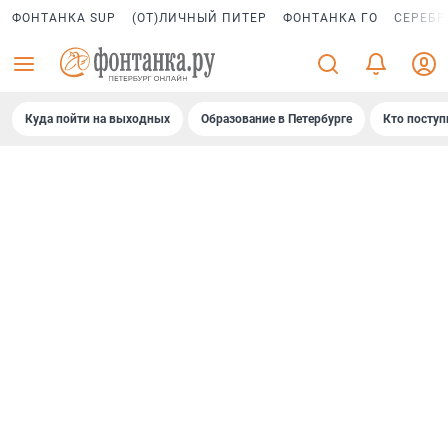
ФОНТАНКА SUP
(ОТ)ЛИЧНЫЙ ПИТЕР
ФОНТАНКА ГО
СЕРЕБР
Куда пойти на выходных
Образование в Петербурге
Кто поступ