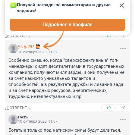
Получай награды за комментарии и другие 
Гость
10 октября 2023, 11:36
задания!
Правительство отказалась... И попросила построить 
Подробнее в профиле
платные для населения дороги. ;)
+0
–0
ОТВЕТИТЬ
y. l. g. 787
10 октября 2023, 11:32
Особенно смешно, когда "сверхэффективные" топ-
менеджеры сидят десятилетиями в государственных 
компаниях, получают миллиарды, и они получены не 
за счёт каких-то уникальных талантов и 
способностей, а в результате дружбы и лизания зада 
и за счёт народных ресурсов, энергетических, 
трудовых, интеллектуальных и пр.
+0
–0
ОТВЕТИТЬ
Гость
10 октября 2023, 11:07
Богатые только под натиском силы будут делиться. 