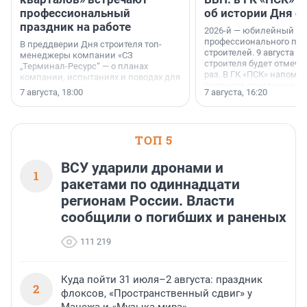
профессиональный
об истории Дня с
праздник на работе
2026-й — юбилейный го
профессионального пр
В преддверии Дня строителя топ-
строителей. 9 августа 2
менеджеры компании «СЗ
строителя будет отмечат
„Терминал-Ресурс“ — о планах
раз. В ГК «ПСК» напомни
компании, испытаниях и поводах для
появился праздник и к
осторожного оптимизма.
7 августа, 18:00
7 августа, 16:20
поменялась роль строит
ТОП 5
ВСУ ударили дронами и
1
ракетами по одиннадцати
регионам России. Власти
сообщили о погибших и раненых
111 219
Куда пойти 31 июля–2 августа: праздник
2
флоксов, «Пространственный сдвиг» у