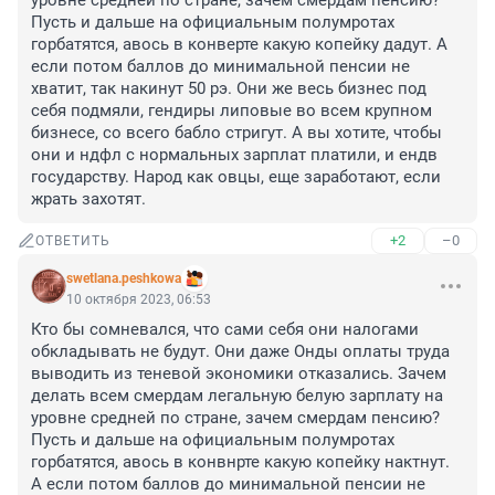
уровне средней по стране, зачем смердам пенсию? 
Пусть и дальше на официальным полумротах 
горбатятся, авось в конверте какую копейку дадут. А 
если потом баллов до минимальной пенсии не 
хватит, так накинут 50 рэ. Они же весь бизнес под 
себя подмяли, гендиры липовые во всем крупном 
бизнесе, со всего бабло стригут. А вы хотите, чтобы 
они и ндфл с нормальных зарплат платили, и ендв 
государству. Народ как овцы, еще заработают, если 
жрать захотят.
+2
–0
ОТВЕТИТЬ
swetlana.peshkowa
10 октября 2023, 06:53
Кто бы сомневался, что сами себя они налогами 
обкладывать не будут. Они даже Онды оплаты труда 
выводить из теневой экономики отказались. Зачем 
делать всем смердам легальную белую зарплату на 
уровне средней по стране, зачем смердам пенсию? 
Пусть и дальше на официальным полумротах 
горбатятся, авось в конвнрте какую копейку нактнут. 
А если потом баллов до минимальной пенсии не 