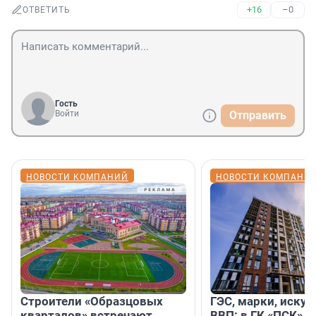
+16
–0
ОТВЕТИТЬ
Гость
Войти
Отправить
НОВОСТИ КОМПАНИЙ
НОВОСТИ КОМПАНИ
Строители «Образцовых
ГЭС, марки, искус
кварталов» встречают
ВВП: в ГК «ПСК» р