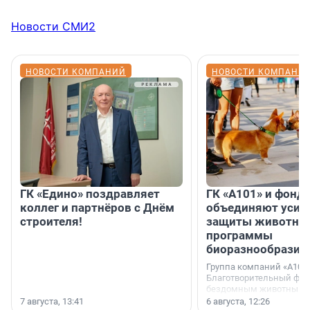
Новости СМИ2
НОВОСТИ КОМПАНИЙ
НОВОСТИ КОМПАНИ
ГК «Едино» поздравляет
ГК «А101» и фонд
коллег и партнёров с Днём
объединяют усил
строителя!
защиты животных
программы
биоразнообразия
Группа компаний «А101»
Благотворительный фо
бездомным животным 
заключили соглашение
7 августа, 13:41
6 августа, 12:26