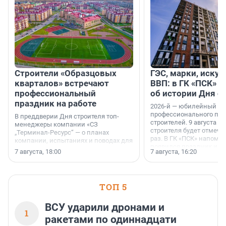
Строители «Образцовых
ГЭС, марки, искус
кварталов» встречают
ВВП: в ГК «ПСК» р
профессиональный
об истории Дня с
праздник на работе
2026-й — юбилейный го
профессионального пр
В преддверии Дня строителя топ-
строителей. 9 августа 2
менеджеры компании «СЗ
строителя будет отмечат
„Терминал-Ресурс“ — о планах
раз. В ГК «ПСК» напомни
компании, испытаниях и поводах для
появился праздник и к
осторожного оптимизма.
7 августа, 18:00
7 августа, 16:20
поменялась роль строит
ТОП 5
ВСУ ударили дронами и
1
ракетами по одиннадцати