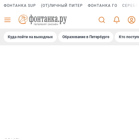
ФОНТАНКА SUP
(ОТ)ЛИЧНЫЙ ПИТЕР
ФОНТАНКА ГО
СЕРЕБР
Куда пойти на выходных
Образование в Петербурге
Кто поступ