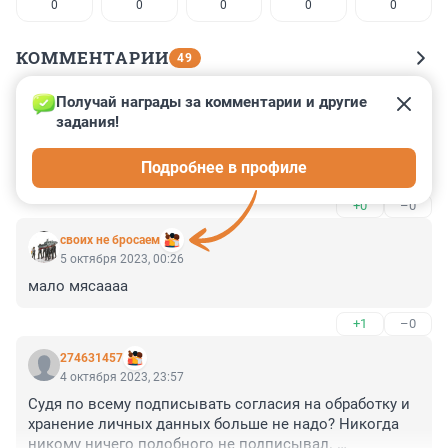
0
0
0
0
0
КОММЕНТАРИИ
49
Получай награды за комментарии и другие 
Гость
5 октября 2023, 06:50
задания!
Инфляция галопирует. Пора и медцентрам - поднять 
Подробнее в профиле
свои цены в три раза.
+0
–0
своих не бросаем
5 октября 2023, 00:26
мало мясаааа
+1
–0
274631457
4 октября 2023, 23:57
Судя по всему подписывать согласия на обработку и 
хранение личных данных больше не надо? Никогда 
никому ничего подобного не подписывал. 
