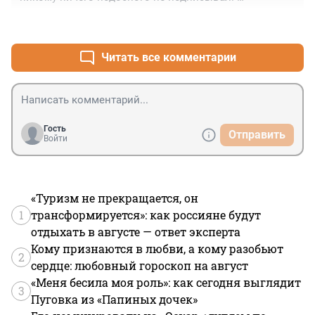
С госуслуг удалился, телефон на женском поле, с 
+0
–0
налоговой удалился пусть шлют бумажки, заказные 
письма не получаю, так, что там еще..... Ах да, работаю 
только по ГПХ, что бы сведения не подавать в кадры 
Читать все комментарии
по военно обязанности...
Гость
Отправить
Войти
«Туризм не прекращается, он
1
трансформируется»: как россияне будут
отдыхать в августе — ответ эксперта
Кому признаются в любви, а кому разобьют
2
сердце: любовный гороскоп на август
«Меня бесила моя роль»: как сегодня выглядит
3
Пуговка из «Папиных дочек»