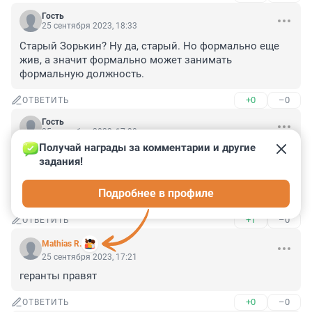
Гость
25 сентября 2023, 18:33
Старый Зорькин? Ну да, старый. Но формально еще 
жив, а значит формально может занимать 
формальную должность.
+0
–0
ОТВЕТИТЬ
Гость
25 сентября 2023, 17:30
Получай награды за комментарии и другие 
Видимо потому что ему импонирует прежнее 
задания!
крепостное право... Может быть это знак, что вот уже 
и настало время российским "верхним" людям 
Подробнее в профиле
обзавестись душами эдак по двести...
+1
–0
ОТВЕТИТЬ
Mathias R.
25 сентября 2023, 17:21
геранты правят
+0
–0
ОТВЕТИТЬ