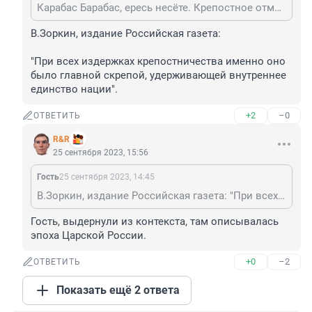
Карабас Барабас, ересь несёте. Крепостное отменили чуть раньше.
В.Зоркин, издание Российская газета: 

"При всех издержках крепостничества именно оно 
было главной скрепой, удерживающей внутреннее 
единство нации".
+2
–0
ОТВЕТИТЬ
R&R
25 сентября 2023, 15:56
Гость
25 сентября 2023, 14:45
В.Зоркин, издание Российская газета: "При всех издержках крепостничества именно оно было главной скрепой, удерживающей внутреннее единство нации".
Гость, выдернули из контекста, там описывалась 
эпоха Царской России.
+0
–2
ОТВЕТИТЬ
Показать ещё 2 ответа