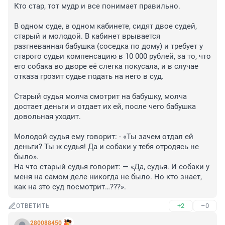
Кто стар, тот мудр и все понимает правильно.

В одном суде, в одном кабинете, сидят двое судей, 
старый и молодой. В кабинет врывается 
разгневанная бабушка (соседка по дому) и требует у 
старого судьи компенсацию в 10 000 рублей, за то, что 
его собака во дворе её слегка покусала, и в случае 
отказа грозит судье подать на него в суд.

Старый судья молча смотрит на бабушку, молча 
достает деньги и отдает их ей, после чего бабушка 
довольная уходит.

Молодой судья ему говорит: - «Ты зачем отдал ей 
деньги? Ты ж судья! Да и собаки у тебя отродясь не 
было». 

На что старый судья говорит: — «Да, судья. И собаки у 
меня на самом деле никогда не было. Но кто знает, 
как на это суд посмотрит…???».
+2
–0
ОТВЕТИТЬ
280088450