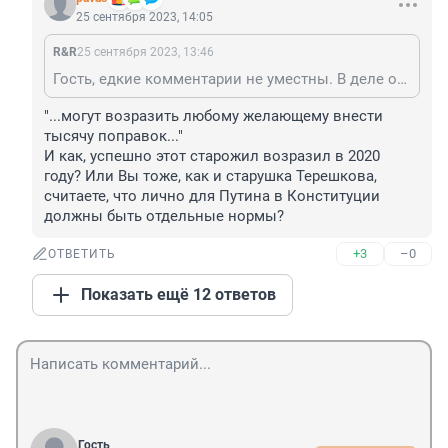
25 сентября 2023, 14:05
R&R
25 сентября 2023, 13:46
Гость, едкие комментарии не уместны. В деле основ конституционного права нужны старожилы, которые понимают то они делают и могут возразить любому желающему внести тысячу поправок в основной закон государства. Дай Бог ему здоровья и ясности мыслей.
"...могут возразить любому желающему внести 
тысячу поправок..."

И как, успешно этот старожил возразил в 2020 
году? Или Вы тоже, как и старушка Терешкова, 
считаете, что лично для Путина в Конституции 
должны быть отдельные нормы?
+3
–0
ОТВЕТИТЬ
Показать ещё 12 ответов
Гость