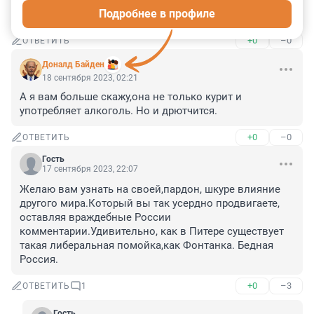
Родственник - это самый близкий человек, а тут - хуже 
Подробнее в профиле
собаки.
+0
–0
ОТВЕТИТЬ
Доналд Байден
18 сентября 2023, 02:21
А я вам больше скажу,она не только курит и 
употребляет алкоголь. Но и дрютчится.
+0
–0
ОТВЕТИТЬ
Гость
17 сентября 2023, 22:07
Желаю вам узнать на своей,пардон, шкуре влияние 
другого мира.Который вы так усердно продвигаете, 
оставляя враждебные России 
комментарии.Удивительно, как в Питере существует 
такая либеральная помойка,как Фонтанка. Бедная 
Россия.
+0
–3
ОТВЕТИТЬ
1
Гость