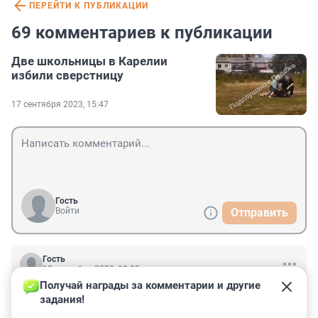
ПЕРЕЙТИ К ПУБЛИКАЦИИ
69 комментариев к публикации
Две школьницы в Карелии
избили сверстницу
17 сентября 2023, 15:47
Гость
Войти
Отправить
Гость
18 сентября 2023, 12:03
Получай награды за комментарии и другие 
Бросить все и уехать в теплые места от таких 
задания!
родственников.
