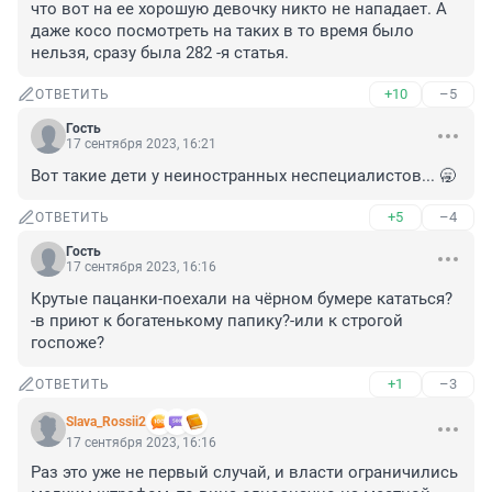
что вот на ее хорошую девочку никто не нападает. А 
даже косо посмотреть на таких в то время было 
нельзя, сразу была 282 -я статья.
+10
–5
ОТВЕТИТЬ
Гость
17 сентября 2023, 16:21
Вот такие дети у неиностранных неспециалистов... 🥱
+5
–4
ОТВЕТИТЬ
Гость
17 сентября 2023, 16:16
Крутые пацанки-поехали на чёрном бумере кататься? 
-в приют к богатенькому папику?-или к строгой 
госпоже?
+1
–3
ОТВЕТИТЬ
Slava_Rossii2
17 сентября 2023, 16:16
Раз это уже не первый случай, и власти ограничились 