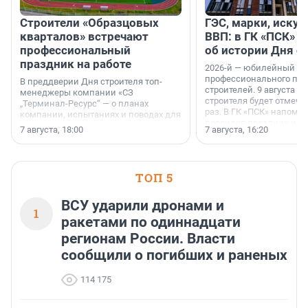
Строители «Образцовых
ГЭС, марки, искус
кварталов» встречают
ВВП: в ГК «ПСК» р
профессиональный
об истории Дня с
праздник на работе
2026-й — юбилейный го
профессионального пр
В преддверии Дня строителя топ-
строителей. 9 августа 2
менеджеры компании «СЗ
строителя будет отмечат
„Терминал-Ресурс“ — о планах
раз. В ГК «ПСК» напомни
компании, испытаниях и поводах для
появился праздник и к
осторожного оптимизма.
7 августа, 18:00
7 августа, 16:20
поменялась роль строит
ТОП 5
ВСУ ударили дронами и
1
ракетами по одиннадцати
регионам России. Власти
сообщили о погибших и раненых
114 175