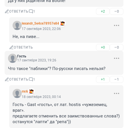
Да у них родители на вобле!
+2
–0
ОТВЕТИТЬ
1
lexandr_5e4ce78957e84
17 сентября 2023, 22:06
Не, на пиве...
+0
–0
ОТВЕТИТЬ
Гость
17 сентября 2023, 19:26
Что такое "паблики"? По-русски писать нельзя?
+1
–1
ОТВЕТИТЬ
1
mrA
18 сентября 2023, 00:14
Гость - Gast «гость», от лат. hostis «чужеземец, 
враг».

предлагаете отменить все заимствованные слова?) 
останутся "лапти" да "репа"))