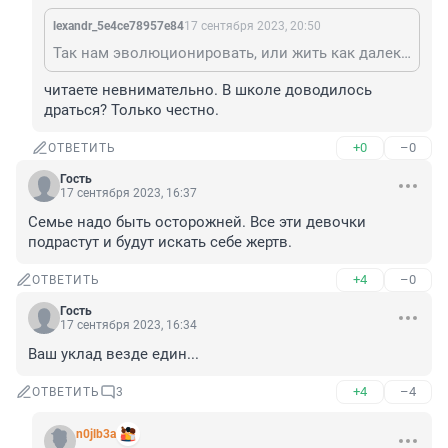
lexandr_5e4ce78957e84
17 сентября 2023, 20:50
Так нам эволюционировать, или жить как далекие предки? Если Вашего ребенка изобьют- тоже скажете ерунда, так всегда было и пусть будет?
читаете невнимательно. В школе доводилось 
драться? Только честно.
+0
–0
ОТВЕТИТЬ
Гость
17 сентября 2023, 16:37
Семье надо быть осторожней. Все эти девочки 
подрастут и будут искать себе жертв.
+4
–0
ОТВЕТИТЬ
Гость
17 сентября 2023, 16:34
Ваш уклад везде един...
+4
–4
ОТВЕТИТЬ
3
n0jlb3a