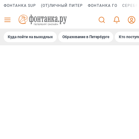
ФОНТАНКА SUP
(ОТ)ЛИЧНЫЙ ПИТЕР
ФОНТАНКА ГО
СЕРЕБР
Куда пойти на выходных
Образование в Петербурге
Кто поступ