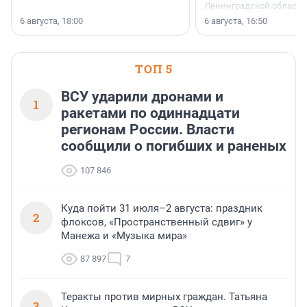
Ленинградской области 
номинации «Самый
6 августа, 18:00
6 августа, 16:50
клиентоориентированн
застройщик Ленинград
области».
ТОП 5
ВСУ ударили дронами и
1
ракетами по одиннадцати
регионам России. Власти
сообщили о погибших и раненых
107 846
Куда пойти 31 июля–2 августа: праздник
2
флоксов, «Пространственный сдвиг» у
Манежа и «Музыка мира»
87 897
7
Теракты против мирных граждан. Татьяна
3