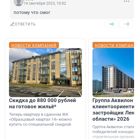
14 сентября 2023, 10:02
потому что смог
+0
–0
ОТВЕТИТЬ
НОВОСТИ КОМПАНИЙ
НОВОСТИ КОМПАНИ
Скидка до 880 000 рублей
Группа Аквилон 
на готовое жильё*
клиентоориентир
застройщик Лени
Теперь квартиру в сданном ЖК
области» 2026
«Образцовый квартал 14» можно
купить со специальной скидкой.
Группа Аквилон стала 
победителей конкурса 
строительная организа