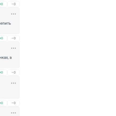
+0
–0
епить 
+0
–0
ках, а 
+0
–0
+0
–0