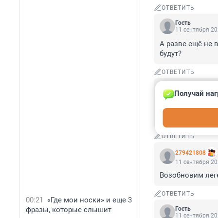
ОТВЕТИТЬ
Гость
11 сентября 20
А разве ещё не 
будут?
ОТВЕТИТЬ
Гость
Получай наг
11 сентября 20
может быть, это 
т-80 делать поп
ОТВЕТИТЬ
279421808
11 сентября 20
Возобновим леге
ОТВЕТИТЬ
00:21
«Где мои носки» и еще 3
фразы, которые слышит
Гость
11 сентября 20