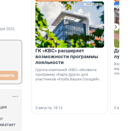
бря 2023,
ГК «КВС» расширяет
Дом ил
возможности программы
лучше 
лояльности
Взвешива
варианто
Группа компаний «КВС» обновила
лишнего 
программу «Карта Друга» для
равить
участников «Клуба Ваших Соседей».
ия 
5 августа, 18:13
5 августа,
т 
хватает