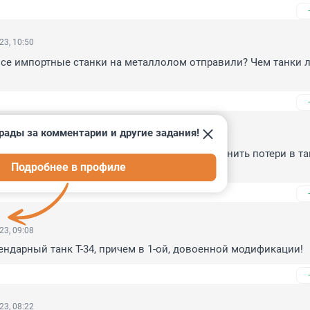
23, 10:50
все импортные станки на металлолом отправили? Чем танки л
рады за комментарии и другие задания!
23, 10:30
от того, что уралвагонзавод не может восполнить потери в тан
Подробнее в профиле
роще и побыстрее
23, 09:08
ндарный танк Т-34, причем в 1-ой, довоенной модификации!
23, 08:22