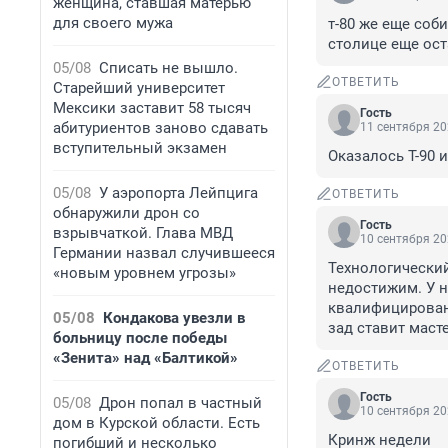
женщина, ставшая матерью
для своего мужа
т-80 же еще соби
столице еще ост
05/08
Списать не вышло.
ОТВЕТИТЬ
Старейший университет
Мексики заставит 58 тысяч
Гость
абитуриентов заново сдавать
11 сентября 20
вступительный экзамен
Оказалось Т-90 
05/08
У аэропорта Лейпцига
ОТВЕТИТЬ
обнаружили дрон со
Гость
взрывчаткой. Глава МВД
10 сентября 20
Германии назвал случившееся
Технологически
«новым уровнем угрозы»
недостижим. У н
квалифицированн
05/08
Кондакова увезли в
зад ставит маст
больницу после победы
«Зенита» над «Балтикой»
ОТВЕТИТЬ
Гость
05/08
Дрон попал в частный
10 сентября 20
дом в Курской области. Есть
Кринж недели
погибший и несколько