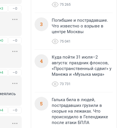
75 265
+3
–0
Погибшие и пострадавшие.
3
Что известно о взрыве в
центре Москвы
+0
–0
75 041
Куда пойти 31 июля–2
4
августа: праздник флоксов,
«Пространственный сдвиг» у
+4
–0
Манежа и «Музыка мира»
73 731
еялись 
Галька била в людей,
5
пострадавших грузили в
+4
–0
скорые на лежаках. Что
происходило в Геленджике
после атаки БПЛА