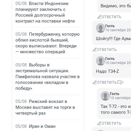
05/08
Власти Индонезии
Видимо, это б
планируют заключить с
Россией долгосрочный
ОТВЕТИТЬ
контракт на поставки нефти
Гость
10 сентября 20
05/08
Петербурженку, которую
Шойгу!!! Где Арма
облил кислотой бывший,
скоро выписывают. Впереди
ОТВЕТИТЬ
— множество операций
Гость
10 сентября 20
05/08
Выборы в
экстремальной ситуации.
Надо T34-Z
Памфилова назвала участие в
голосовании «вкладом в
ОТВЕТИТЬ
1
победу»
Гость
10 сентября 
05/08
Рижский вокзал в
Так Т-72 - это 
Москве выставят на торги в
того самого Т-3
четвертый раз
ОТВЕТИТЬ
05/08
Иран и Оман