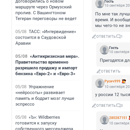
договорились о новом
Гость
10 сентября 20
маршруте через Ормузский
пролив. С Вашингтоном
По мне так лучш
Тегеран переговоры не ведет
время. И вообще
мы чего-то не з
05/08
ТАСС: «Интервидение»
ОТВЕТИТЬ
1
состоится в Саудовской
Аравии
Гость
10 сентября 
05/08
«Антикризисная мера».
Пригодятся дл
Правительство временно
разрешило продажу и импорт
ОТВЕТИТЬ
бензина «Евро-2» и «Евро-3»
Русич999
05/08
Упражнение
10 сентября 20
«нейросоты» развивает
у россии 12 тыс
память и бодрит мозг лучше
эспрессо
ОТВЕТИТЬ
3
05/08
«Ъ»: Wildberries
280287151
готовится к запуску
10 сентября 
собственного мессенджера