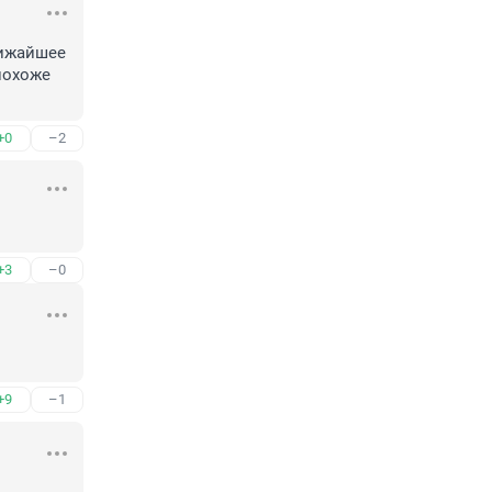
ижайшее 
охоже 
+0
–2
+3
–0
+9
–1