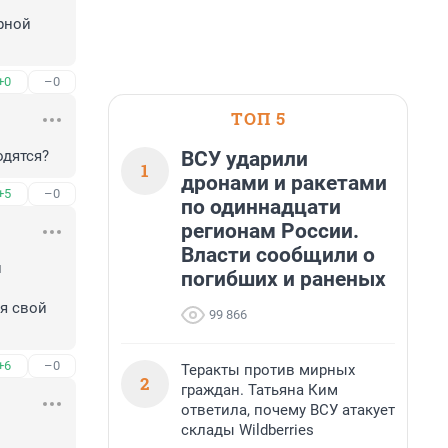
рной 
+0
–0
ТОП 5
ВСУ ударили
одятся?
1
дронами и ракетами
+5
–0
по одиннадцати
регионам России.
Власти сообщили о
 
погибших и раненых
 свой 
99 866
+6
–0
Теракты против мирных
2
граждан. Татьяна Ким
ответила, почему ВСУ атакует
склады Wildberries