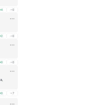
+4
–0
+2
–0
+0
–0
, 
+0
–7