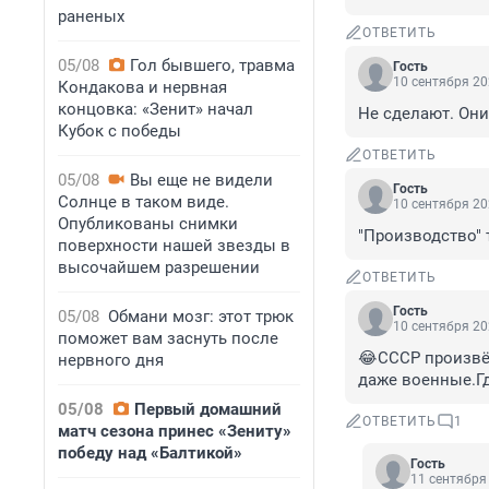
раненых
ОТВЕТИТЬ
05/08
Гол бывшего, травма
Гость
10 сентября 20
Кондакова и нервная
концовка: «Зенит» начал
Не сделают. Они
Кубок с победы
ОТВЕТИТЬ
05/08
Вы еще не видели
Гость
Солнце в таком виде.
10 сентября 20
Опубликованы снимки
"Производство" 
поверхности нашей звезды в
высочайшем разрешении
ОТВЕТИТЬ
Гость
05/08
Обмани мозг: этот трюк
10 сентября 20
поможет вам заснуть после
😂СССР произвёл
нервного дня
даже военные.Гд
05/08
Первый домашний
ОТВЕТИТЬ
1
матч сезона принес «Зениту»
победу над «Балтикой»
Гость
11 сентября 