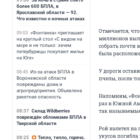
09:08
За ночь в стране сбито
более 600 БПЛА, в
Ярославской области — 92.
Что известно о ночных атаках
Отмечается, что
09:03
«Фонтанка» приглашает
миллионов выле
на круглый стол «С видом на
море и не только: зачем
собрать почти в
петербуржцы покупают жилье
была расположе
на Юге»
У дороги остави
08:45
Из-за атаки БПЛА в
пчелы, после то
Воронежской области
повреждены дома и
агропредприятия. Объявлена
Напомним, «Фо
ракетная опасность
раз в Южной Ам
так называемы
08:37
Склад Wildberries
повреждён обломками БПЛА в
Тверской области
Рой налетел на 
укусов погибла 
08:25
Тепло, тепло, горячо.