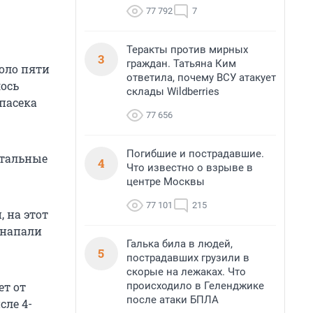
77 792
7
Теракты против мирных
3
граждан. Татьяна Ким
коло пяти
ответила, почему ВСУ атакует
лось
склады Wildberries
 пасека
77 656
Погибшие и пострадавшие.
стальные
4
Что известно о взрыве в
центре Москвы
77 101
215
, на этот
 напали
Галька била в людей,
5
пострадавших грузили в
скорые на лежаках. Что
происходило в Геленджике
ет от
после атаки БПЛА
сле 4-