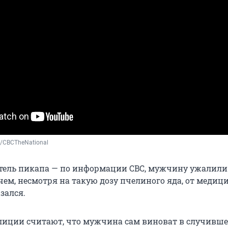
/CBCTheNational
тель пикапа — по информации CBC, мужчину ужалили
чем, несмотря на такую дозу пчелиного яда, от медиц
зался.
лиции считают, что мужчина сам виноват в случивш