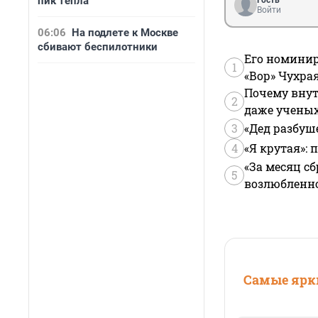
пик тепла
Гость
Войти
06:06
На подлете к Москве
сбивают беспилотники
Его номинир
1
«Вор» Чухра
Почему внут
2
даже учены
3
«Дед разбуш
4
«Я крутая»:
«За месяц сб
5
возлюбленной
Самые ярки