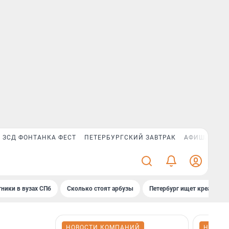
ЗСД ФОНТАНКА ФЕСТ
ПЕТЕРБУРГСКИЙ ЗАВТРАК
АФИША PLUS
ники в вузах СПб
Сколько стоят арбузы
Петербург ищет креатив
НОВОСТИ КОМПАНИЙ
НОВОС