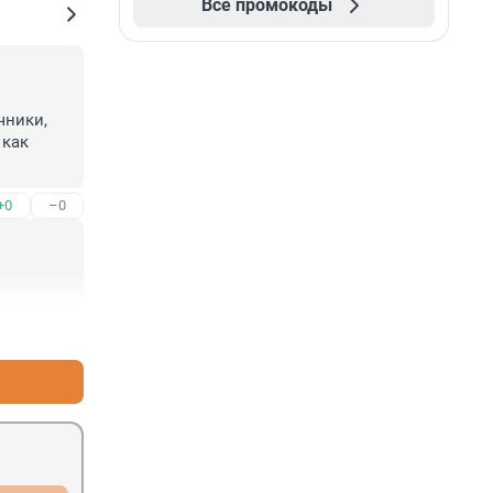
Все промокоды
ники, 
как 
+0
–0
+0
–0