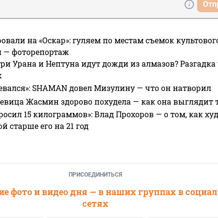
Отп
овали на «Оскар»: гуляем по местам съемок культово
я — фоторепортаж
ри Урана и Нептуна идут дожди из алмазов? Разгадка
х
евался»: SHAMAN довел Мизулину — что он натворил
 певица Жасмин здорово похудела — как она выглядит 
росил 15 килограммов»: Влад Прохоров — о том, как худе
 старше его на 21 год
ПРИСОЕДИНИТЬСЯ
е фото и видео дня — в наших группах в социа
сетях