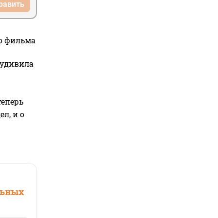
равить
го фильма
 удивила
теперь
л, и о
льных