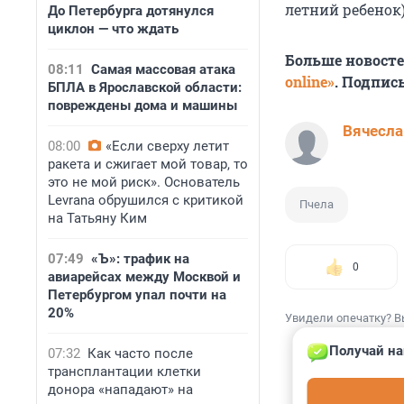
летний ребенок
До Петербурга дотянулся
циклон — что ждать
Больше новост
08:11
Самая массовая атака
online»
. Подпис
БПЛА в Ярославской области:
повреждены дома и машины
Вячесла
08:00
«Если сверху летит
ракета и сжигает мой товар, то
это не мой риск». Основатель
Levrana обрушился с критикой
Пчела
на Татьяну Ким
07:49
«Ъ»: трафик на
0
авиарейсах между Москвой и
Петербургом упал почти на
20%
Увидели опечатку? В
Получай на
07:32
Как часто после
трансплантации клетки
донора «нападают» на