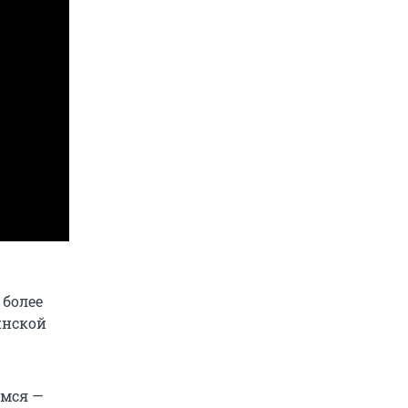
 более
инской
емся —