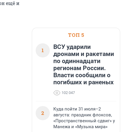
он ещё и
ТОП 5
ВСУ ударили
1
дронами и ракетами
по одиннадцати
регионам России.
Власти сообщили о
погибших и раненых
102 047
Куда пойти 31 июля–2
2
августа: праздник флоксов,
«Пространственный сдвиг» у
Манежа и «Музыка мира»