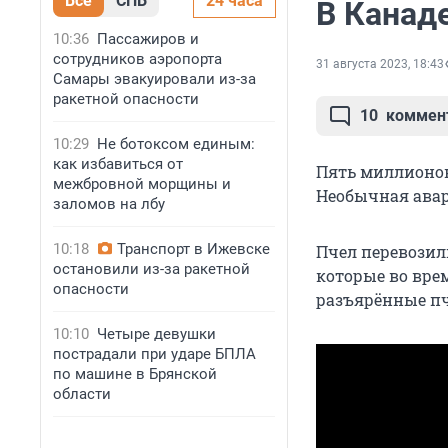
Все
СПБ
24 часа
В Канаде
10:36
Пассажиров и
сотрудников аэропорта
31 августа 2023, 18:43
Самары эвакуировали из-за
ракетной опасности
10
коммен
10:29
Не ботоксом единым:
как избавиться от
Пять миллионов
межбровной морщины и
Необычная авар
заломов на лбу
10:18
Транспорт в Ижевске
Пчел перевозил
остановили из-за ракетной
которые во врем
опасности
разъярённые пч
10:10
Четыре девушки
пострадали при ударе БПЛА
по машине в Брянской
области