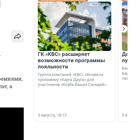
П
.
ГК «КВС» расширяет
Дом ил
возможности программы
лучше 
лояльности
Взвешива
варианто
Группа компаний «КВС» обновила
 ремнями,
лишнего 
программу «Карта Друга» для
участников «Клуба Ваших Соседей».
ьт, а
5 августа, 18:13
5 августа,