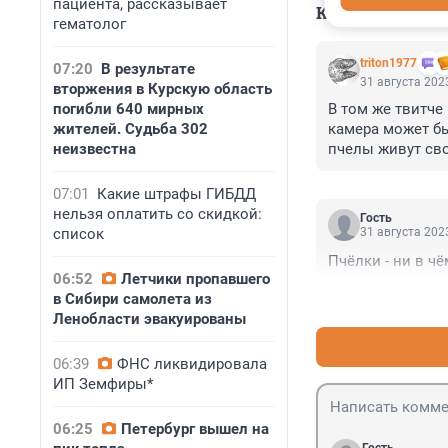
пациента, рассказывает
КОММЕНТАР
гематолог
triton1977
07:20
В результате
31 августа 2023
вторжения в Курскую область
погибли 640 мирных
В том же твитче
жителей. Судьба 302
камера может бы
неизвестна
пчелы живут св
07:01
Какие штрафы ГИБДД
нельзя оплатить со скидкой:
Гость
список
31 августа 2023
Пчёлки - ни в чё
06:52
Летчики пропавшего
в Сибири самолета из
Ленобласти эвакуированы
06:39
ФНС ликвидировала
ИП Земфиры*
06:25
Петербург вышел на