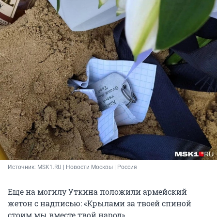
Источник: 
MSK1.RU | Новости Москвы | Россия
Еще на могилу Уткина положили армейский
жетон с надписью: «Крылами за твоей спиной
стоим мы вместе твой народ».