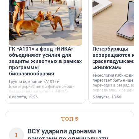
ГК «А101» и фонд «НИКА»
Петербуржцы
объединяют усилия для
возвращаются к
защиты животных в рамках
«раскладушкам» 
программы
«книжкам»
биоразнообразия
Технология гибких дисп
перестает быть нишевы
Группа компаний «А101» и
переходит в разряд вос
Благотворительный фонд помощи
повседневных решений
бездомным животным «НИКА»
заключили соглашение о
6 августа, 12:26
5 августа, 13:56
стратегическом сотрудничестве.
ТОП 5
ВСУ ударили дронами и
1
ракетами по одиннадцати