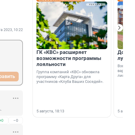
та 2023, 10:22
ГК «КВС» расширяет
Дом ил
возможности программы
лучше 
лояльности
Взвешива
варианто
Группа компаний «КВС» обновила
лишнего 
равить
программу «Карта Друга» для
участников «Клуба Ваших Соседей».
.
5 августа, 18:13
5 августа,
+0
–0