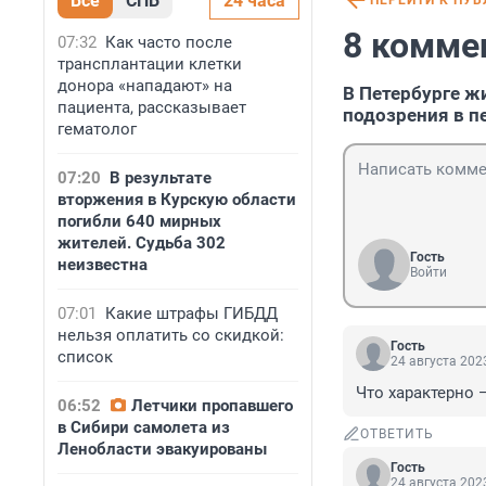
Все
СПБ
24 часа
ПЕРЕЙТИ К ПУ
8 комме
07:32
Как часто после
трансплантации клетки
донора «нападают» на
В Петербурге ж
пациента, рассказывает
подозрения в 
гематолог
07:20
В результате
вторжения в Курскую области
погибли 640 мирных
жителей. Судьба 302
Гость
неизвестна
Войти
07:01
Какие штрафы ГИБДД
нельзя оплатить со скидкой:
Гость
список
24 августа 2023
Что характерно 
06:52
Летчики пропавшего
в Сибири самолета из
ОТВЕТИТЬ
Ленобласти эвакуированы
Гость
24 августа 2023