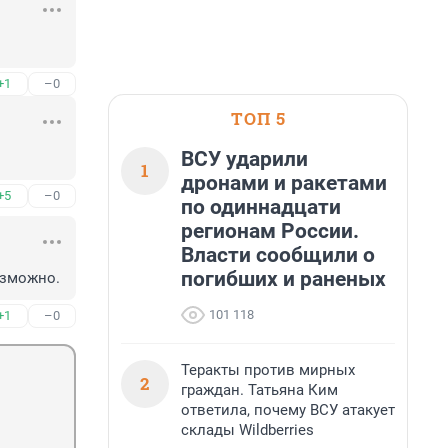
+1
–0
ТОП 5
ВСУ ударили
1
дронами и ракетами
+5
–0
по одиннадцати
регионам России.
Власти сообщили о
погибших и раненых
озможно.
101 118
+1
–0
Теракты против мирных
2
граждан. Татьяна Ким
ответила, почему ВСУ атакует
склады Wildberries