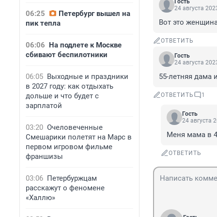
Гость
24 августа 2023
06:25
Петербург вышел на
Вот это женщина
пик тепла
ОТВЕТИТЬ
06:06
На подлете к Москве
сбивают беспилотники
Гость
24 августа 2023
06:05
Выходные и праздники
55-летняя дама 
в 2027 году: как отдыхать
дольше и что будет с
ОТВЕТИТЬ
1
зарплатой
Гость
24 августа 2
03:20
Очеловеченные
Меня мама в 4
Смешарики полетят на Марс в
первом игровом фильме
ОТВЕТИТЬ
франшизы
03:06
Петербуржцам
расскажут о феномене
«Халлю»