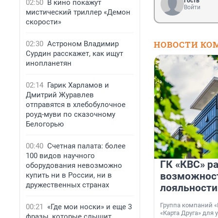
Гость
02:50
В кино покажут
Войти
мистический триллер «Демон
скорости»
НОВОСТИ КО
02:30
Астроном Владимир
Сурдин расскажет, как ищут
инопланетян
02:14
Гарик Харламов и
Дмитрий Журавлев
отправятся в хлебобулочное
роуд-муви по сказочному
Белогорью
00:40
Счетная палата: более
100 видов научного
ГК «КВС» р
оборудования невозможно
возможнос
купить ни в России, ни в
дружественных странах
лояльности
Группа компаний «
00:21
«Где мои носки» и еще 3
«Карта Друга» для 
фразы, которые слышит