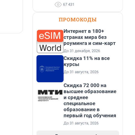
независимого портала «Единый ресурс
67 431
застройщиков» по объёму текущего
«
строительства в Ленинградской области. В
я
ПРОМОКОДЫ
настоящее время компания реализует в
с
регионе 185 429 кв. метров жилья, что на 20%
5 августа, 17:12
5
больше, чем в 1 квартале 2026 года.
Интернет в 180+
странах мира без
роуминга и сим-карт
До 31 декабря, 2026
Скидка 11% на все
курсы
До 31 августа, 2026
Скидка 72 000 на
высшее образование
и среднее
специальное
образование в
первый год обучения
До 31 августа, 2026