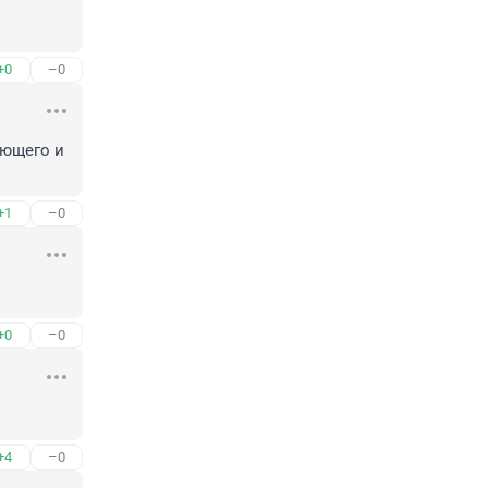
+0
–0
ющего и 
+1
–0
+0
–0
+4
–0