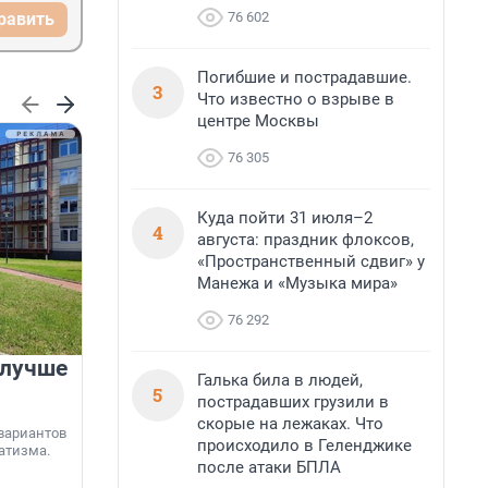
76 602
равить
Погибшие и пострадавшие.
3
Что известно о взрыве в
центре Москвы
76 305
Куда пойти 31 июля–2
4
августа: праздник флоксов,
«Пространственный сдвиг» у
Манежа и «Музыка мира»
76 292
 лучше
Группа Аквилон на 20%
Галька била в людей,
увеличила объём текущего
5
пострадавших грузили в
строительства в
скорые на лежаках. Что
вариантов
Ленинградской области
происходило в Геленджике
атизма.
после атаки БПЛА
Группа Аквилон входит в ТОП-5 рейтинга