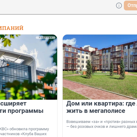
Отп
МПАНИЙ
асширяет
Дом или квартира: где
ти программы
жить в мегаполисе
Взвешиваем «за» и «против» разных 
— без розовых очков и лишнего драм
КВС» обновила программу
участников «Клуба Ваших