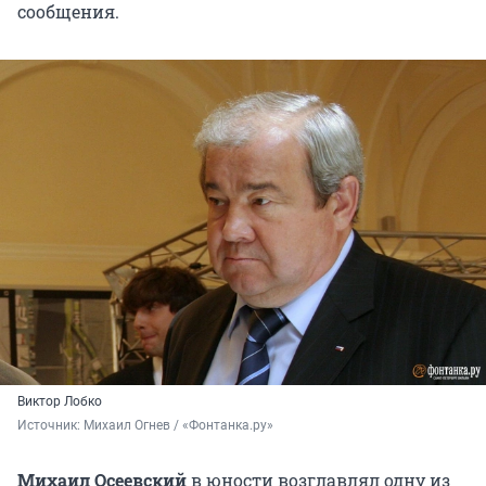
сообщения.
Виктор Лобко
Источник: 
Михаил Огнев / «Фонтанка.ру»
Михаил Осеевский
в юности возглавлял одну из