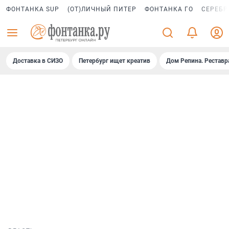
ФОНТАНКА SUP
(ОТ)ЛИЧНЫЙ ПИТЕР
ФОНТАНКА ГО
СЕРЕБР
Доставка в СИЗО
Петербург ищет креатив
Дом Репина. Реставр