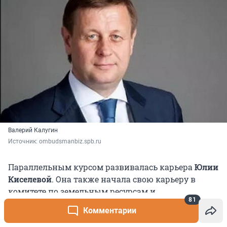
Валерий Калугин
Источник: 
ombudsmanbiz.spb.ru
Параллельным курсом развивалась карьера
Юлии
Киселевой
. Она также начала свою карьеру в
комитете по земельным ресурсам и
81
землеустройству в 1994 году. Уже при Валентине
Комментарии
Матвиенко в 2006 году она стала главой