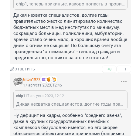
chip1, теперь прикиньте, каково попасть в провинциальную больничку?
Дикая нехватка специалистов, долгие годы 
правительство жестко лимитировало количество 
бюджетных мест в мед институтах по минимуму, 
сокращало больницы, поликлиники, амбулатории, 
врачей стало очень мало, а хороших врачей вообще 
днем с огнем не сыщешь! По большому счету эта 
проведенная "оптимизация" - геноцид граждан и 
вредительство, но никто за это не ответил!
+8
–1
ОТВЕТИТЬ
triton1977
17 августа 2023, 12:45
chip1
17 августа 2023, 12:12
Дикая нехватка специалистов, долгие годы правительство жестко лимитировало количество бюджетных мест в мед институтах по минимуму, сокращало больницы, поликлиники, амбулатории, врачей стало очень мало, а хороших врачей вообще днем с огнем не сыщешь! По большому счету эта проведенная "оптимизация" - геноцид граждан и вредительство, но никто за это не ответил!
Ну дефицит на кадры, особенно "среднего звена", 
даже в крупных государственных лечебных 
комплексов безусловно имеется, но это скорее 
объясняется объективными причинами (например 