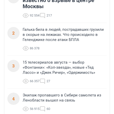
известно о взрыве в центре
Москвы
92 554
217
Галька била в людей, пострадавших грузили
2
в скорые на лежаках. Что происходило в
Геленджике после атаки БПЛА
86 378
15 телесериалов августа — выбор
3
«Фонтанки»: «Коп-звезда», новые «Тед
Лассо» и «Джек Ричер», «Одержимость»
66 357
27
Экипаж пропавшего в Сибири самолета из
4
Ленобласти вышел на связь
56 915
60