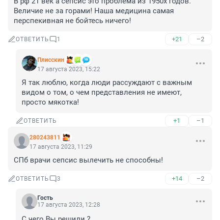
В рф 21 век а сепсис это проблема из 1950х годов. 
Величие не за горами! Наша медицина самая 
перспекивная не бойтесь ничего!
+21
–2
ОТВЕТИТЬ
1
Плисскин
17 августа 2023, 15:22
Я так люблю, когда люди рассуждают с важным 
видом о том, о чем представления не имеют, 
просто мякотка!
+1
–1
ОТВЕТИТЬ
280243811
17 августа 2023, 11:29
СПб врачи сепсис вылечить не способны!
+14
–2
ОТВЕТИТЬ
3
Гость
17 августа 2023, 12:28
С чего Вы решили ?
