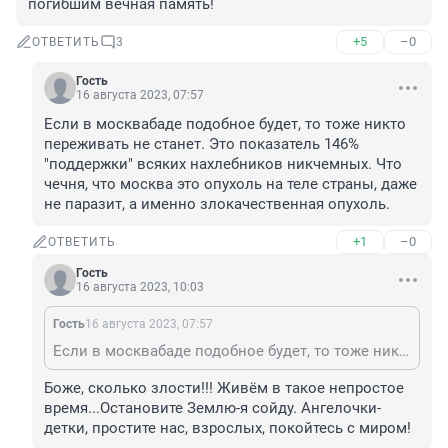
погибшим вечная память!
+5
–0
ОТВЕТИТЬ
3
Гость
16 августа 2023, 07:57
Если в москвабаде подобное будет, то тоже никто 
переживать не станет. Это показатель 146% 
"поддержки" всяких нахлебников никчемных. Что 
чечня, что москва это опухоль на теле страны, даже 
не паразит, а именно злокачественная опухоль.
+1
–0
ОТВЕТИТЬ
Гость
16 августа 2023, 10:03
Гость
16 августа 2023, 07:57
Если в москвабаде подобное будет, то тоже никто переживать не станет. Это показатель 146% "поддержки" всяких нахлебников никчемных. Что чечня, что москва это опухоль на теле страны, даже не паразит, а именно злокачественная опухоль.
Боже, сколько злости!!! Живём в такое непростое 
время...Остановите Землю-я сойду. Ангелочки-
детки, простите нас, взрослых, покойтесь с миром!