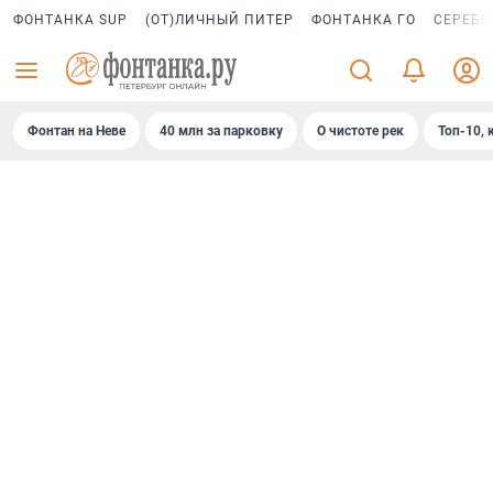
ФОНТАНКА SUP
(ОТ)ЛИЧНЫЙ ПИТЕР
ФОНТАНКА ГО
СЕРЕБР
Фонтан на Неве
40 млн за парковку
О чистоте рек
Топ-10, 