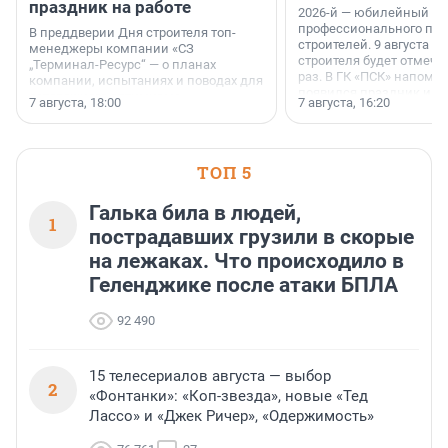
праздник на работе
2026-й — юбилейный го
профессионального пр
В преддверии Дня строителя топ-
строителей. 9 августа 2
менеджеры компании «СЗ
строителя будет отмечат
„Терминал-Ресурс“ — о планах
раз. В ГК «ПСК» напомни
компании, испытаниях и поводах для
появился праздник и к
осторожного оптимизма.
7 августа, 18:00
7 августа, 16:20
поменялась роль строит
ТОП 5
Галька била в людей,
1
пострадавших грузили в скорые
на лежаках. Что происходило в
Геленджике после атаки БПЛА
92 490
15 телесериалов августа — выбор
2
«Фонтанки»: «Коп-звезда», новые «Тед
Лассо» и «Джек Ричер», «Одержимость»