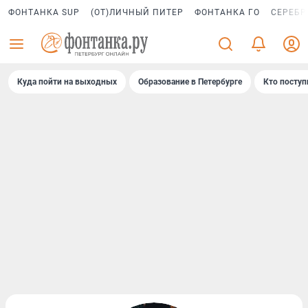
ФОНТАНКА SUP
(ОТ)ЛИЧНЫЙ ПИТЕР
ФОНТАНКА ГО
СЕРЕБР
Куда пойти на выходных
Образование в Петербурге
Кто поступ