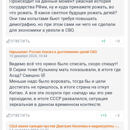
Происходит на данный момент ужасная история 
государства РФии, ну и куда прикажете рожать, во 
что рожать. В какое светлое будущее рожать детей?

Они там копытами бьют требуя повышать 
демографию, но при этом сами ни чего не сделали 
для экономики а увязли в СВО.
+5
–0
ОТВЕТИТЬ
Нарышкин: Россия близка к достижению целей СВО
10 декабря 2024, 10:44
Видимо всё что нужно было списать, скоро спишут! 
В Сирии тоже Кузькину мать показывали, в итоге где 
Асад? Смешно 🤣 

Меньше надо было воровать, тогда бы и цели 
достигать не пришлось, в итоге страна на откуп 
Китаю. А все эти лозунги про «запад» мы это уже 
проходили, в итоге СССР развалился, ситуация 
зеркальная в данном временном контексте.
+15
–2
ОТВЕТИТЬ
США ввели санкции против Дмитрия Киселева и медиагруппы «Россия сегодня»