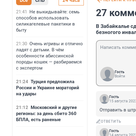
Все
СПБ
24 часа
ПЕРЕЙТИ К ПУ
27 комм
21:41
Не выкидывайте: семь
способов использовать
силикагелевые пакетики в
В Забайкалье с
быту
безногого инва
21:30
Очень игривы и отлично
ладят с детьми. В чём
особенности абиссинской
породы кошек — разбираемся
с экспертом
Гость
Войти
21:24
Турция предложила
России и Украине мораторий
на удары
Гость
15 августа 2023
21:12
Московский и другие
Отправить в штр
регионы: за день сбито 360
БПЛА, есть раненые
ОТВЕТИТЬ
Гость
14 августа 2023