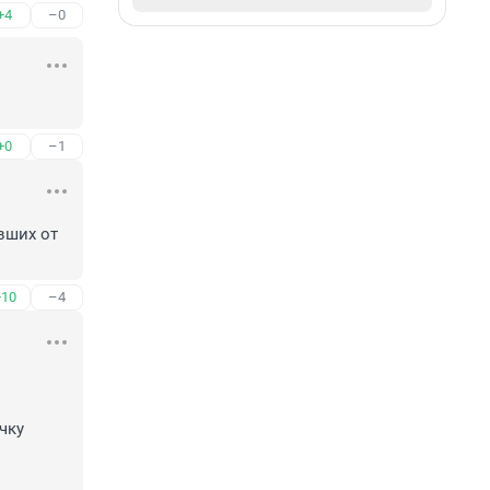
+4
–0
+0
–1
вших от 
+10
–4
ку 