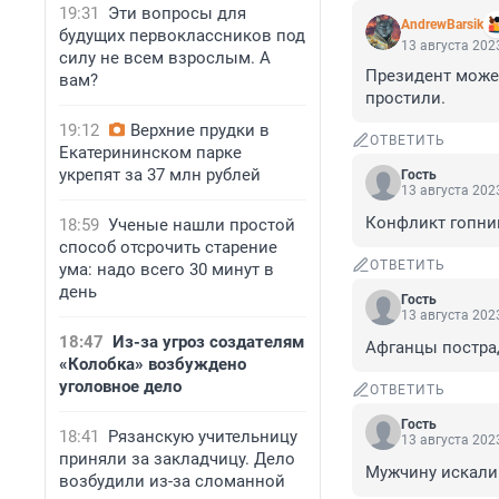
19:31
Эти вопросы для
AndrewBarsik
будущих первоклассников под
13 августа 2023
силу не всем взрослым. А
Президент может
вам?
простили.
19:12
Верхние прудки в
ОТВЕТИТЬ
Екатерининском парке
укрепят за 37 млн рублей
Гость
13 августа 2023
Конфликт гопник
18:59
Ученые нашли простой
способ отсрочить старение
ОТВЕТИТЬ
ума: надо всего 30 минут в
день
Гость
13 августа 2023
18:47
Из-за угроз создателям
Афганцы постра
«Колобка» возбуждено
уголовное дело
ОТВЕТИТЬ
Гость
18:41
Рязанскую учительницу
13 августа 2023
приняли за закладчицу. Дело
Мужчину искали
возбудили из-за сломанной