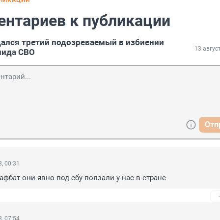
БЛИКАЦИИ
ентариев к публикации
дался третий подозреваемый в избиении
13 авгус
лида СВО
Отп
, 00:31
афбат они явно под сбу ползали у нас в стране
, 07:54