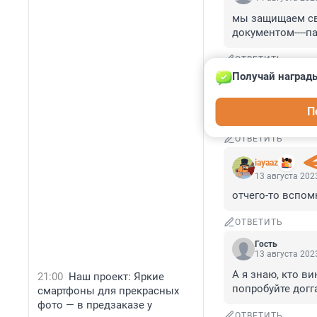
мы защищаем сво
документом----па
ОТВЕТИТЬ
Получай награды
Гость
14 августа 2023
П
Хоть кто-то пон
ОТВЕТИТЬ
iayaaz
13 августа 2023
отчего-то вспомн
ОТВЕТИТЬ
Гость
13 августа 2023
А я знаю, кто ви
21:00
Наш проект: Яркие
попробуйте догг
смартфоны для прекрасных
фото — в предзаказе у
ОТВЕТИТЬ