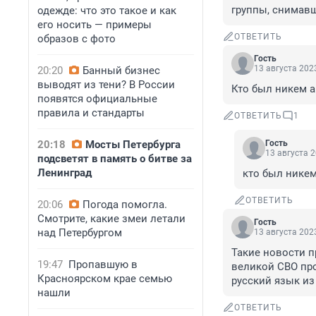
группы, снимавш
одежде: что это такое и как
его носить — примеры
ОТВЕТИТЬ
образов с фото
Гость
13 августа 2023
20:20
Банный бизнес
выводят из тени? В России
Кто был никем а
появятся официальные
правила и стандарты
ОТВЕТИТЬ
1
20:18
Мосты Петербурга
Гость
13 августа 2
подсветят в память о битве за
Ленинград
кто был никем
ОТВЕТИТЬ
20:06
Погода помогла.
Смотрите, какие змеи летали
Гость
над Петербургом
13 августа 2023
Такие новости п
19:47
Пропавшую в
великой СВО про
Красноярском крае семью
русский язык из
нашли
ОТВЕТИТЬ