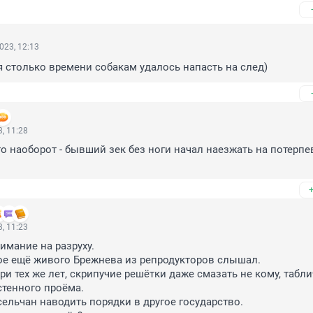
023, 12:13
я столько времени собакам удалось напасть на след)
, 11:28
то наоборот - бывший зек без ноги начал наезжать на потерпе
, 11:23
мание на разруху.

е ещё живого Брежнева из репродукторов слышал.

и тех же лет, скрипучие решётки даже смазать не кому, таблич
тенного проёма.

ельчан наводить порядки в другое государство.
