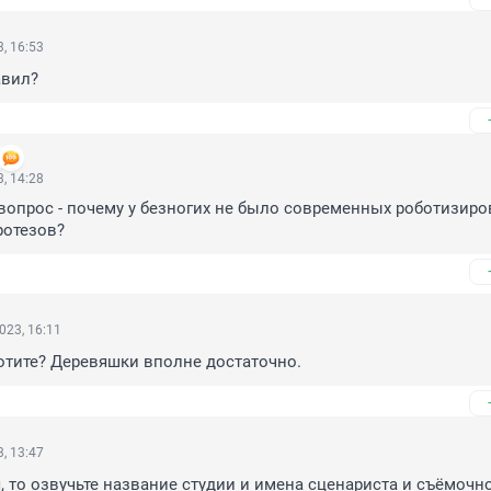
, 16:53
авил?
, 14:28
 вопрос - почему у безногих не было современных роботизиро
ротезов?
023, 16:11
отите? Деревяшки вполне достаточно.
, 13:47
, то озвучьте название студии и имена сценариста и съёмочно