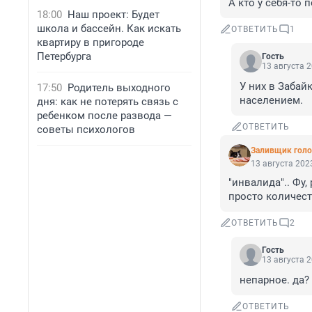
А кто у себя-то 
18:00
Наш проект: Будет
школа и бассейн. Как искать
ОТВЕТИТЬ
1
квартиру в пригороде
Петербурга
Гость
13 августа 2
У них в Забай
17:50
Родитель выходного
населением.
дня: как не потерять связь с
ребенком после развода —
ОТВЕТИТЬ
советы психологов
Заливщик голо
13 августа 2023
"инвалида".. Фу,
просто количест
ОТВЕТИТЬ
2
Гость
13 августа 2
непарное. да?
ОТВЕТИТЬ