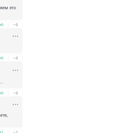
яем это 
+0
–0
+0
–0
..
+0
–0
те, 
+1
–1