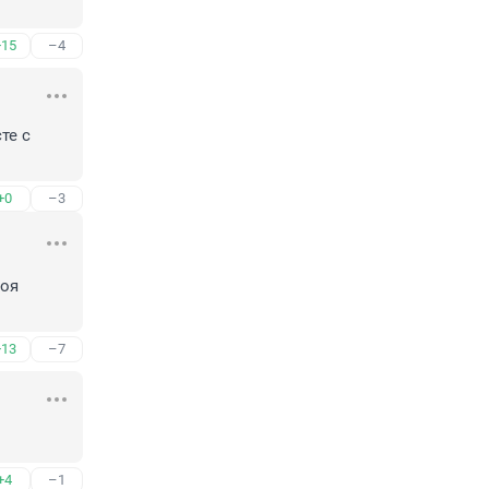
+15
–4
е с 
+0
–3
оя 
+13
–7
+4
–1