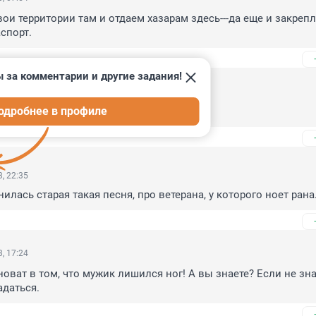
и территории там и отдаем хазарам здесь---да еще и закрепл
спорт.
 за комментарии и другие задания!
, 04:09
одробнее в профиле
ял, что с Zиганушками надо делать.
, 22:35
илась старая такая песня, про ветерана, у которого ноет рана.
, 17:24
новат в том, что мужик лишился ног! А вы знаете? Если не знае
адаться.