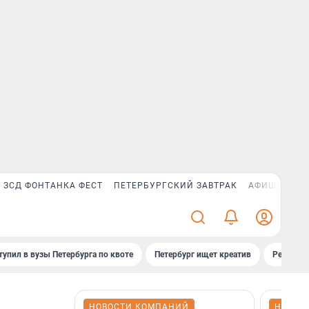
ЗСД ФОНТАНКА ФЕСТ
ПЕТЕРБУРГСКИЙ ЗАВТРАК
АФИША PLUS
тупил в вузы Петербурга по квоте
Петербург ищет креатив
Рейтинги
НОВОСТИ КОМПАНИЙ
НОВОС