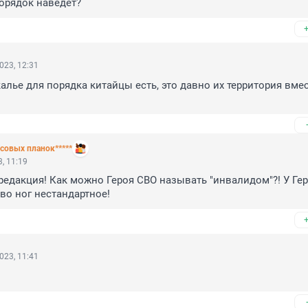
порядок наведёт?
023, 12:31
калье для порядка китайцы есть, это давно их территория вмест
совых планок*****
, 11:19
 редакция! Как можно Героя СВО называть "инвалидом"?! У Гер
во ног нестандартное!
023, 11:41