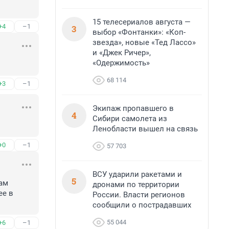
15 телесериалов августа —
+4
–1
3
выбор «Фонтанки»: «Коп-
звезда», новые «Тед Лассо»
и «Джек Ричер»,
«Одержимость»
68 114
+3
–1
Экипаж пропавшего в
4
Сибири самолета из
Ленобласти вышел на связь
+0
–1
57 703
ВСУ ударили ракетами и
5
ам 
дронами по территории
е в 
России. Власти регионов
сообщили о пострадавших
55 044
+6
–1