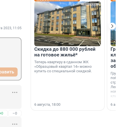
та 2023, 11:05
Скидка до 880 000 рублей
Группа
на готовое жильё*
клиен
застро
Теперь квартиру в сданном ЖК
област
«Образцовый квартал 14» можно
купить со специальной скидкой.
равить
Группа А
победите
строител
Ленингра
номинац
клиенто
застройщ
6 августа, 18:00
6 августа,
области»
+0
–0