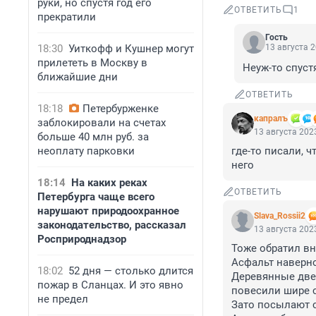
руки, но спустя год его
ОТВЕТИТЬ
1
прекратили
Гость
18:30
Уиткофф и Кушнер могут
13 августа 2
прилететь в Москву в
Неуж-то спуст
ближайшие дни
ОТВЕТИТЬ
18:18
Петербурженке
капралъ
заблокировали на счетах
13 августа 2023
больше 40 млн руб. за
неоплату парковки
где-то писали, ч
него
18:14
На каких реках
ОТВЕТИТЬ
Петербурга чаще всего
нарушают природоохранное
Slava_Rossii2
законодательство, рассказал
13 августа 2023
Росприроднадзор
Тоже обратил вни
Асфальт наверно
18:02
52 дня — столько длится
Деревянные двер
пожар в Сланцах. И это явно
повесили шире с
не предел
Зато посылают с