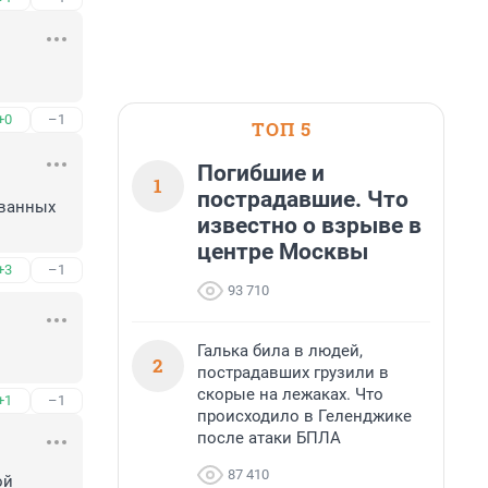
+0
–1
ТОП 5
Погибшие и
1
пострадавшие. Что
ванных 
известно о взрыве в
центре Москвы
+3
–1
93 710
Галька била в людей,
2
пострадавших грузили в
скорые на лежаках. Что
+1
–1
происходило в Геленджике
после атаки БПЛА
87 410
й 