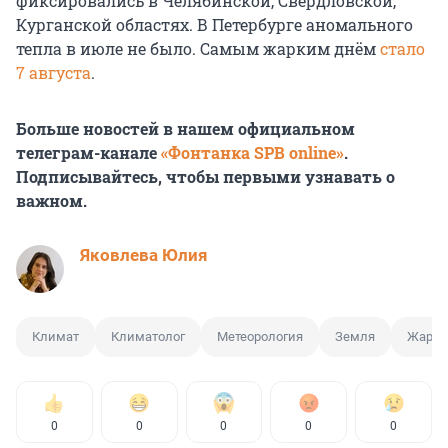
фиксировались в Челябинской, Свердловской,
Курганской областях. В Петербурге аномального
тепла в июле не было. Самым жарким днём
стало
7 августа
.
Больше новостей в нашем официальном
телеграм-канале
«Фонтанка SPB online»
.
Подписывайтесь, чтобы первыми узнавать о
важном.
Яковлева Юлия
Климат
Климатолог
Метеорология
Земля
Жара
0
0
0
0
0