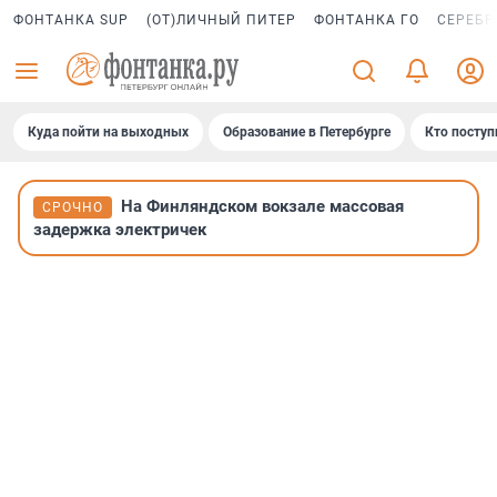
ФОНТАНКА SUP
(ОТ)ЛИЧНЫЙ ПИТЕР
ФОНТАНКА ГО
СЕРЕБР
Куда пойти на выходных
Образование в Петербурге
Кто поступ
На Финляндском вокзале массовая
СРОЧНО
задержка электричек