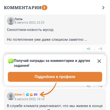
КОММЕНТАРИИ
8
Гость
8 августа 2023, 22:25
Синоптики-новость мусор.

Но потепление уже даже слишком заметно 
природные катаклизмы теперь будут регулярным как 
+0
–0
в Сша явлением.
Гость
8 августа 2023, 16:14
Получай награды за комментарии и другие 
задания!
Отдыхал в Прибалтике.

Подробнее в профиле
Было прохладно ;)
+0
–0
Алик-1
8 августа 2023, 16:10
В службе климата умалчивают, что мы живем в конце 