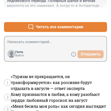
ледникового периода. Полярные шапки и вечная 
мерзлота на это намекают. А когда то в Антарктиде 
были тропические леса. Т.е. климат будет продолжать 
+2
–0
теплеть сам по себе, но под это подтягивают влияние 
человека ради получения прибылей на пустом месте
Читать все комментарии
Гость
Отправить
Войти
«Туризм не прекращается, он
1
трансформируется»: как россияне будут
отдыхать в августе — ответ эксперта
Кому признаются в любви, а кому разобьют
2
сердце: любовный гороскоп на август
«Меня бесила моя роль»: как сегодня выглядит
3