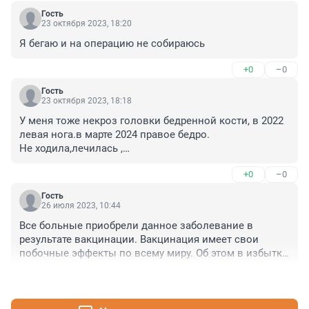
Гость
23 октября 2023, 18:20
Я бегаю и на операцию не собираюсь
+0
–0
Гость
23 октября 2023, 18:18
У меня тоже некроз головки бедренной кости, в 2022 
левая нога.в марте 2024 правое бедро.

Не ходила,лечилась ,

В конце концов вылечили в Алматы.

+0
–0
Prp процедуры.по цене доступно,но проходила 3оаза 
лечение на левую сторону,на правую пока 1.

Гость
Планирую презентацию месяц на лечен е ,пройти 
26 июля 2023, 10:44
процедуры.

Все больные приобрели данное заболевание в 
Безболезненно,амбулаторно.

результате вакцинации. Вакцинация имеет свои 
Аолавное я бег и на операцию не обираюсь.
побочные эффекты по всему миру. Об этом в избытке 
говорится и пишется. Голова дана человеку не только 
+3
–1
чтоб в нее есть.