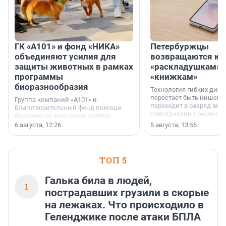
ГК «А101» и фонд «НИКА»
Петербуржцы
объединяют усилия для
возвращаются к
защиты животных в рамках
«раскладушкам» 
программы
«книжкам»
биоразнообразия
Технология гибких дисп
перестает быть нишевы
Группа компаний «А101» и
переходит в разряд вос
Благотворительный фонд помощи
повседневных решений
бездомным животным «НИКА»
заключили соглашение о
6 августа, 12:26
5 августа, 13:56
стратегическом сотрудничестве.
ТОП 5
Галька била в людей,
1
пострадавших грузили в скорые
на лежаках. Что происходило в
Геленджике после атаки БПЛА