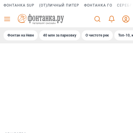
ФОНТАНКА SUP
(ОТ)ЛИЧНЫЙ ПИТЕР
ФОНТАНКА ГО
СЕРЕБР
Фонтан на Неве
40 млн за парковку
О чистоте рек
Топ-10, 