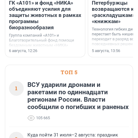
ГК «А101» и фонд «НИКА»
Петербуржцы
объединяют усилия для
возвращаются к
защиты животных в рамках
«раскладушкам» 
программы
«книжкам»
биоразнообразия
Технология гибких дисп
перестает быть нишевы
Группа компаний «А101» и
переходит в разряд вос
Благотворительный фонд помощи
повседневных решений
бездомным животным «НИКА»
заключили соглашение о
6 августа, 12:26
5 августа, 13:56
стратегическом сотрудничестве.
ТОП 5
ВСУ ударили дронами и
1
ракетами по одиннадцати
регионам России. Власти
сообщили о погибших и раненых
105 665
Куда пойти 31 июля–2 августа: праздник