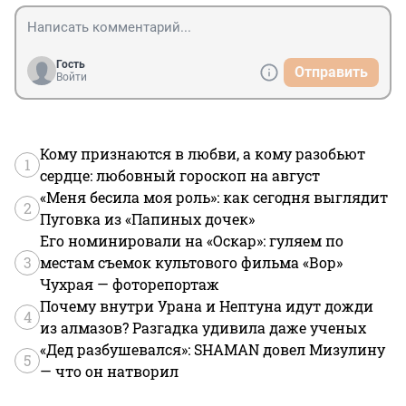
Гость
Отправить
Войти
Кому признаются в любви, а кому разобьют
1
сердце: любовный гороскоп на август
«Меня бесила моя роль»: как сегодня выглядит
2
Пуговка из «Папиных дочек»
Его номинировали на «Оскар»: гуляем по
3
местам съемок культового фильма «Вор»
Чухрая — фоторепортаж
Почему внутри Урана и Нептуна идут дожди
4
из алмазов? Разгадка удивила даже ученых
«Дед разбушевался»: SHAMAN довел Мизулину
5
— что он натворил