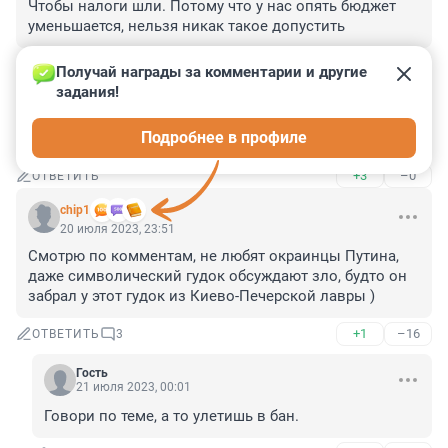
Чтобы налоги шли. Потому что у нас опять бюджет 
уменьшается, нельзя никак такое допустить
+0
–0
ОТВЕТИТЬ
Получай награды за комментарии и другие 
задания!
Гость
21 июля 2023, 00:09
Подробнее в профиле
Ну так трубу перекрыли
+3
–0
ОТВЕТИТЬ
chip1
20 июля 2023, 23:51
Смотрю по комментам, не любят окраинцы Путина, 
даже символический гудок обсуждают зло, будто он 
забрал у этот гудок из Киево-Печерской лавры )
+1
–16
ОТВЕТИТЬ
3
Гость
21 июля 2023, 00:01
Говори по теме, а то улетишь в бан.