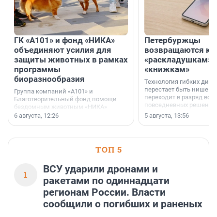
ГК «А101» и фонд «НИКА»
Петербуржцы
объединяют усилия для
возвращаются к
защиты животных в рамках
«раскладушкам» 
программы
«книжкам»
биоразнообразия
Технология гибких дисп
перестает быть нишевы
Группа компаний «А101» и
переходит в разряд вос
Благотворительный фонд помощи
повседневных решений
бездомным животным «НИКА»
заключили соглашение о
6 августа, 12:26
5 августа, 13:56
стратегическом сотрудничестве.
ТОП 5
ВСУ ударили дронами и
1
ракетами по одиннадцати
регионам России. Власти
сообщили о погибших и раненых