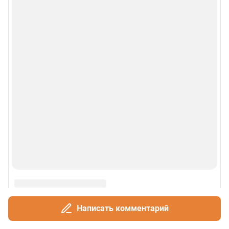
О сайте
Контакты
Техподдержка
Реклама
Наши мероприятия
О компании
Наши вакансии
Статистика канала в MAX
Написать комментарий
Все города сети