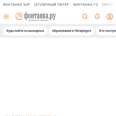
ФОНТАНКА SUP
(ОТ)ЛИЧНЫЙ ПИТЕР
ФОНТАНКА ГО
СЕРЕБР
Куда пойти на выходных
Образование в Петербурге
Кто поступ