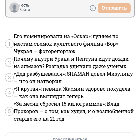
Гость
Отправить
Войти
Его номинировали на «Оскар»: гуляем по
1
местам съемок культового фильма «Вор»
Чухрая — фоторепортаж
Почему внутри Урана и Нептуна идут дожди
2
из алмазов? Разгадка удивила даже ученых
«Дед разбушевался»: SHAMAN довел Мизулину
3
— что он натворил
«Я крутая»: певица Жасмин здорово похудела
4
— как она выглядит теперь
«За месяц сбросил 15 килограммов»: Влад
5
Прохоров — о том, как худел, и о возлюбленной
старше его на 21 год
ПРИСОЕДИНИТЬСЯ