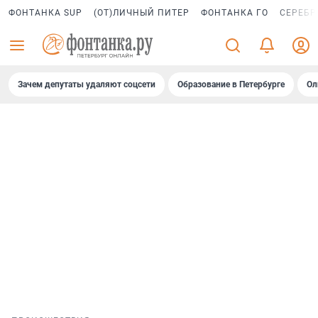
ФОНТАНКА SUP
(ОТ)ЛИЧНЫЙ ПИТЕР
ФОНТАНКА ГО
СЕРЕБР
Зачем депутаты удаляют соцсети
Образование в Петербурге
Ол