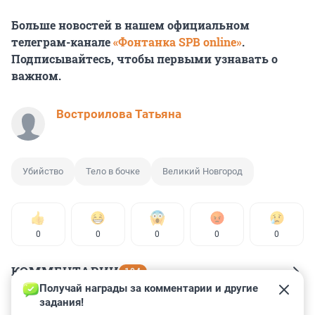
Больше новостей в нашем официальном
телеграм-канале
«Фонтанка SPB online»
.
Подписывайтесь, чтобы первыми узнавать о
важном.
Востроилова Татьяна
Убийство
Тело в бочке
Великий Новгород
0
0
0
0
0
КОММЕНТАРИИ
104
Получай награды за комментарии и другие 
задания!
Гость
9 июля 2023, 16:47