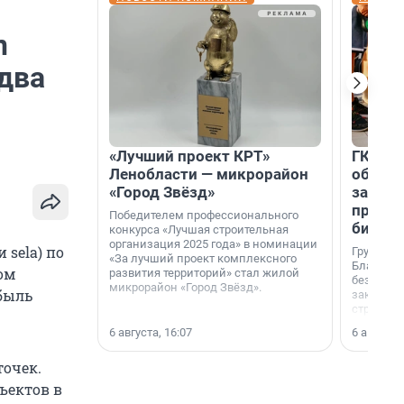
n
 два
«Лучший проект КРТ»
ГК «А1
Ленобласти — микрорайон
объеди
«Город Звёзд»
защит
прогр
Победителем профессионального
биора
конкурса «Лучшая строительная
организация 2025 года» в номинации
 sela) по
Группа к
«За лучший проект комплексного
Благотв
ом
развития территорий» стал жилой
бездомн
микрорайон «Город Звёзд».
быль
заключил
стратеги
6 августа, 16:07
6 августа,
точек.
бъектов в