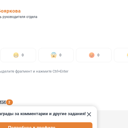
Бояркова
ь руководителя отдела
0
0
0
ыделите фрагмент и нажмите Ctrl+Enter
ИИ
2
аграды за комментарии и другие задания!
7:41
Подробнее в профиле