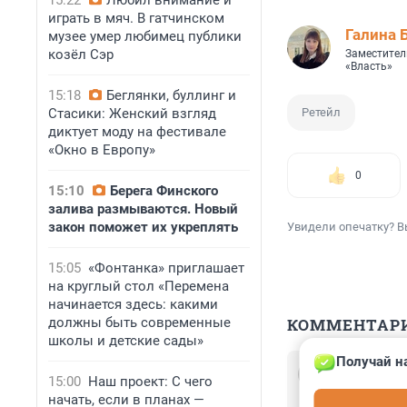
15:22
Любил внимание и
играть в мяч. В гатчинском
Галина 
музее умер любимец публики
козёл Сэр
Заместител
«Власть»
15:18
Беглянки, буллинг и
Стасики: Женский взгляд
Ретейл
диктует моду на фестивале
«Окно в Европу»
0
15:10
Берега Финского
залива размываются. Новый
закон поможет их укреплять
Увидели опечатку? В
15:05
«Фонтанка» приглашает
на круглый стол «Перемена
начинается здесь: какими
должны быть современные
КОММЕНТАР
школы и детские сады»
Получай н
Гость
15:00
Наш проект: С чего
3 июля 2023, 1
начать, если в планах —