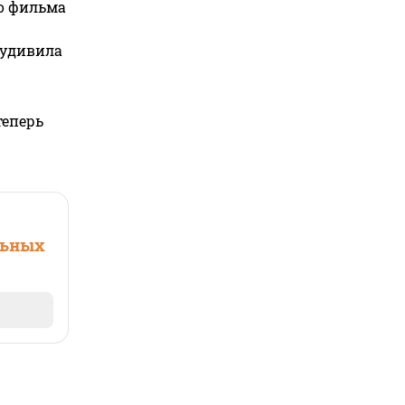
го фильма
 удивила
теперь
льных