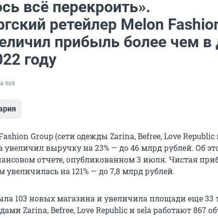
сь всё перекроить».
гский ретейлер Melon Fashio
величил прибыль более чем в
022 году
4 969
ария
ashion Group (сети одежды Zarina, Befree, Love Republic и
а увеличил выручку на 23% — до 46 млрд рублей. Об эт
нансовом отчете, опубликованном 3 июля. Чистая при
 увеличилась на 121% — до 7,8 млрд рублей.
ла 103 новых магазина и увеличила площади еще 33 
ами Zarina, Befree, Love Republic и sela работают 867 о