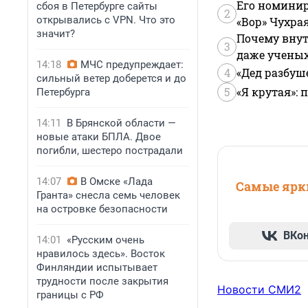
Его номинир
сбоя в Петербурге сайты
2
открывались с VPN. Что это
«Вор» Чухра
значит?
Почему внут
3
даже учены
14:18
МЧС предупреждает:
4
«Дед разбуш
сильный ветер доберется и до
5
«Я крутая»:
Петербурга
14:11
В Брянской области —
новые атаки БПЛА. Двое
погибли, шестеро пострадали
14:07
В Омске «Лада
Самые ярки
Гранта» снесла семь человек
на островке безопасности
ВКо
14:01
«Русским очень
нравилось здесь». Восток
Финляндии испытывает
трудности после закрытия
Новости СМИ2
границы с РФ