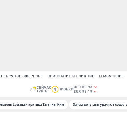
ЕРЕБРЯНОЕ ОЖЕРЕЛЬЕ
ПРИЗНАНИЕ И ВЛИЯНИЕ
LEMON GUIDE
USD 80,93
СЕЙЧАС
4
ПРОБКИ
+26°C
EUR 93,19
ователь Levrana и критика Татьяны Ким
Зачем депутаты удаляют соцсет