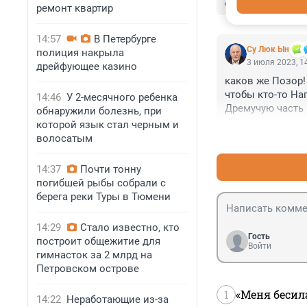
Другим пример!
ремонт квартир
14:57
В Петербурге
Су Люк Ын
полиция накрыла
3 июля 2023, 1
дрейфующее казино
каков же Позор!
чтобы кто-то На
14:46
У 2-месячного ребенка
Дремучую часть 
обнаружили болезнь, при
которой язык стал черным и
волосатым
14:37
Почти тонну
погибшей рыбы собрали с
берега реки Туры в Тюмени
14:29
Стало известно, кто
Гость
построит общежитие для
Войти
гимнасток за 2 млрд на
Петровском острове
1
«Меня бесил
14:22
Неработающие из-за