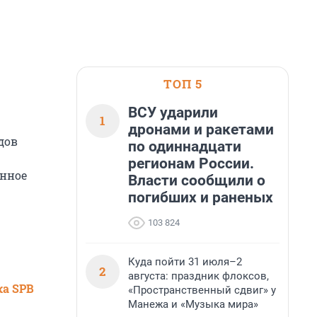
ТОП 5
ВСУ ударили
1
дронами и ракетами
дов
по одиннадцати
регионам России.
енное
Власти сообщили о
погибших и раненых
103 824
Куда пойти 31 июля–2
2
августа: праздник флоксов,
ка SPB
«Пространственный сдвиг» у
Манежа и «Музыка мира»