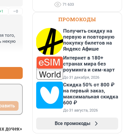
71 633
+1
–0
ПРОМОКОДЫ
Получить скидку на
 того, 
первую и повторную
 некую 
покупку билетов на
Яндекс Афише
Интернет в 180+
+2
–0
странах мира без
роуминга и сим-карт
До 31 декабря, 2026
Скидка 50% от 800 ₽
на первый заказ,
максимальная скидка
600 ₽
равить
До 31 августа, 2026
Все промокоды
ых дочек»