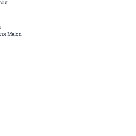
вая
л
ля Melon