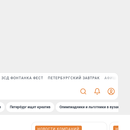
ЗСД ФОНТАНКА ФЕСТ
ПЕТЕРБУРГСКИЙ ЗАВТРАК
АФИША PLUS
и
Петербург ищет креатив
Олимпиадники и льготники в вузах СПб
НОВОСТИ КОМПАНИЙ
НОВОС