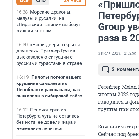
Все
СПБ
24 часа
«Пришло
16:38
Морские драконы,
Петербур
медузы и русалки: на
Group у
«Пиратской гавани» выберут
лучший костюм
раза в 2
16:30
«Наши двери открыты
для всех». Премьер Грузии
3 июля 2023, 12:52
высказался о ситуации с
русскими туристами в стране
2
коммент
16:19
Пилоты потерпевшего
крушение самолёта из
Ретейлер Melon F
Ленобласти рассказали, как
итогам 2022 год
выживали в сибирской тайге
говорится в фи
группы при этом
16:12
Пенсионерка из
Петербурга чуть не осталась
без ноги: ее довели жара и
Компания откры
нежелание лечиться
Сейчас под бренд