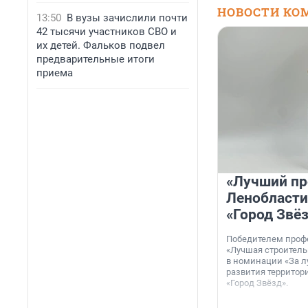
НОВОСТИ КО
13:50
В вузы зачислили почти
42 тысячи участников СВО и
их детей. Фальков подвел
предварительные итоги
приема
«Лучший пр
Ленобласти
«Город Звё
Победителем проф
«Лучшая строитель
в номинации «За л
развития территор
«Город Звёзд».