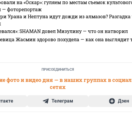
овали на «Оскар»: гуляем по местам съемок культово
я — фоторепортаж
ри Урана и Нептуна идут дожди из алмазов? Разгадка
х
евался»: SHAMAN довел Мизулину — что он натворил
 певица Жасмин здорово похудела — как она выглядит 
ПРИСОЕДИНИТЬСЯ
е фото и видео дня — в наших группах в социа
сетях
нтакте
Телеграм
Дзен