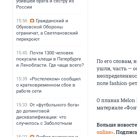
убившей брата и сестру из
России
15:56
Гражданский и
Обуховской Обороны
ограничат, а Светлановский
перекроют
15:45
Почти 1300 человек
покусали клещи в Петербурге
По его словам,
и Ленобласти. Где чаще всего?
ушли, часть — 
неопределеннос
15:39
«Ростелеком» сообщил
поле fashion-ре
о кратковременном сбое в
работе сети
О планах Melon
15:33
От «футбольного бога»
материале «Фон
до допинговой
дисквалификации: что
случилось с Заболотным
Больше новост
online»
. Подпис