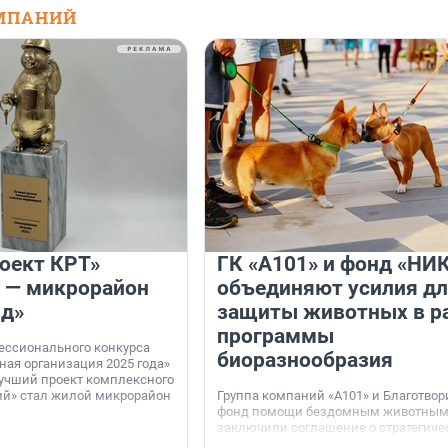
МПАНИЙ
оект КРТ»
ГК «А101» и фонд «НИ
 — микрорайон
объединяют усилия д
зд»
защиты животных в р
программы
ессионального конкурса
биоразнообразия
ная организация 2025 года»
учший проект комплексного
ий» стал жилой микрорайон
Группа компаний «А101» и Благотво
фонд помощи бездомным животным
заключили соглашение о стратегиче
сотрудничестве.