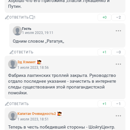
Хорошо что его Пригожина ,спасли Лукашенко и 
Путин.
+0
–2
ОТВЕТИТЬ
1
Гость
1 июля 2023, 19:11
Одним словом ,,Рататуя,,
+1
–0
ОТВЕТИТЬ
Эд Хэммет
1 июля 2023, 18:56
Фабрика лахтинских троллей закрыта. Руководство 
отдало последнее указание - зачистить в интернете 
следы существования этой пропагандистской 
помойки.
+1
–1
ОТВЕТИТЬ
Капитан Очевидность2
1 июля 2023, 18:51
Теперь в честь победившей стороны - ШойгуЦентр.