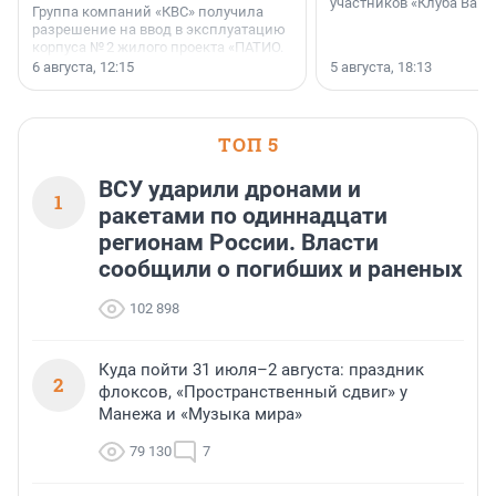
участников «Клуба Ваши
Группа компаний «КВС» получила
разрешение на ввод в эксплуатацию
корпуса № 2 жилого проекта «ПАТИО.
Уютный квартал», расположенного во
6 августа, 12:15
5 августа, 18:13
Всеволожском районе
Ленинградской области.
ТОП 5
ВСУ ударили дронами и
1
ракетами по одиннадцати
регионам России. Власти
сообщили о погибших и раненых
102 898
Куда пойти 31 июля–2 августа: праздник
2
флоксов, «Пространственный сдвиг» у
Манежа и «Музыка мира»
79 130
7