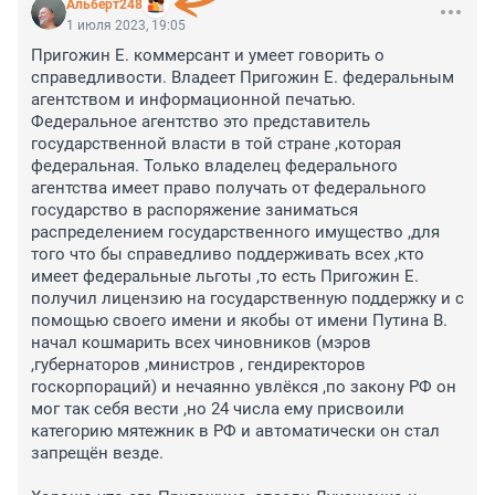
Альберт248
1 июля 2023, 19:05
Пригожин Е. коммерсант и умеет говорить о 
справедливости. Владеет Пригожин Е. федеральным 
агентством и информационной печатью. 
Федеральное агентство это представитель 
государственной власти в той стране ,которая 
федеральная. Только владелец федерального 
агентства имеет право получать от федерального 
государство в распоряжение заниматься 
распределением государственного имущество ,для 
того что бы справедливо поддерживать всех ,кто 
имеет федеральные льготы ,то есть Пригожин Е. 
получил лицензию на государственную поддержку и с 
помощью своего имени и якобы от имени Путина В. 
начал кошмарить всех чиновников (мэров 
,губернаторов ,министров , гендиректоров 
госкорпораций) и нечаянно увлёкся ,по закону РФ он 
мог так себя вести ,но 24 числа ему присвоили 
категорию мятежник в РФ и автоматически он стал 
запрещён везде.
