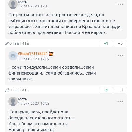
Гость
1 июля 2023, 17:13
Патриоты воюют за патриотические дела, но 
амбициозных восстаний по свержению власти не 
устраивают. Хватит нам танков на Красной площади, 
добивайтесь процветания России и её народа.
+1
–5
ОТВЕТИТЬ
VKuser174198221
1 июля 2023, 17:09
...сами придумали...сами создали...сами 
финансировали...сами обгадились...сами 
закрывают...
+2
–0
ОТВЕТИТЬ
Гость
1 июля 2023, 16:32
"Товарищ, верь, взойдёт она

Звезда пленительного счастья

И на обломках самовластья

Напишут ваши имена"
