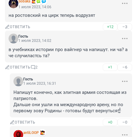
Sobaka
1 июля 2023, 14:06
на ростовский на цирк теперь водрузят
+12
–3
ОТВЕТИТЬ
Гость
1 июля 2023, 14:02
в учебниках истории про вайгнер ча напишут. ни ча? а 
че случиластсь та?
+1
–6
ОТВЕТИТЬ
2
Гость
1 июля 2023, 16:31
Напишут конечно, как элитная армия состоящая из 
патриотов. 

Дальше они ушли на международную арену, но по 
первому зову Родины - готовы будут вернуться☝
+0
–0
ОТВЕТИТЬ
antiLOOP