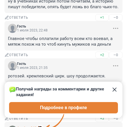
ну в учебниках истории потом почитаем, а историю 
пишут победители, опять будет ложь во благо чьих-то.
+1
–0
ОТВЕТИТЬ
Гость
1 июля 2023, 22:48
Главное чтобы оплатили работу всем кто воевал, а 
мятеж похож на то чтоб кинуть мужиков на деньги
+2
–0
ОТВЕТИТЬ
Гость
1 июля 2023, 21:35
ротозей. кремлевский цирк. шоу продолжается.
+2
–0
ОТВЕТИТЬ
Получай награды за комментарии и другие 
задания!
Гость
1 июля 2023, 21:10
Подробнее в профиле
Да, быстро у нас народ переобувается, всё продажно
+3
–0
ОТВЕТИТЬ