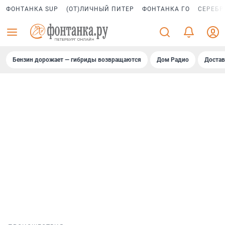
ФОНТАНКА SUP
(ОТ)ЛИЧНЫЙ ПИТЕР
ФОНТАНКА ГО
СЕРЕБР
Бензин дорожает — гибриды возвращаются
Дом Радио
Достав