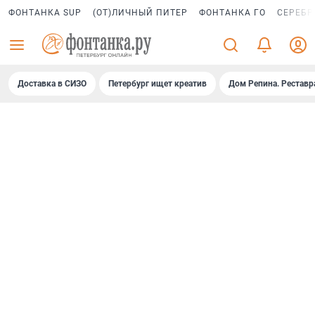
ФОНТАНКА SUP
(ОТ)ЛИЧНЫЙ ПИТЕР
ФОНТАНКА ГО
СЕРЕБР
Доставка в СИЗО
Петербург ищет креатив
Дом Репина. Реставр