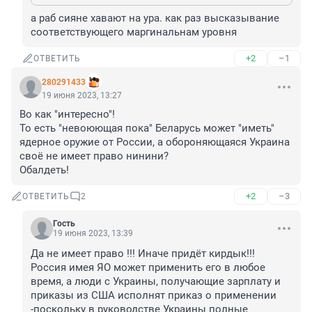
а раб сияне хавают на ура. как раз высказывание 
соответствующего маргинальнам уровня
+2
–1
ОТВЕТИТЬ
280291433
19 июня 2023, 13:27
Во как "интересно"!

То есть "невоюющая пока" Беларусь может "иметь" 
ядерное оружие от России, а обороняющаяся Украина 
своё не имеет право нинини?

Обалдеть!
+2
–3
ОТВЕТИТЬ
2
Гость
19 июня 2023, 13:39
Да не имеет право !!! Иначе придёт кирдык!!! 
Россия имея ЯО может применить его в любое 
время, а люди с Украины, получающие зарплату и 
приказы из США исполнят приказ о применении 
-поскольку в руководстве Украины полные 