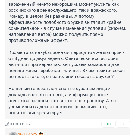
зараженный чем-то нехорошим, может укусить как 
российского военнослужащего, так и вражеского. 
Комару в целом без разницы. А потому 
эффективность подобного оружия выглядит крайне 
сомнительной - в случае изменения условий (скажем, 
направления ветра) можно получить прямо 
противоположный эффект.

Кроме того, инкубационный период той же малярии - 
от 8 дней до двух недель. Фактически вся история 
выглядит примерно так: выпускаем комаров и две 
недели ждём - сработает или нет. В чем практическая 
ценность такого, с позволения сказать, оружия?

Но целый генерал-лейтенант с суровым лицом 
докладывает вот это вот, а информационные 
агентства разносят это вот по пространству. А кто 
усомнился в адекватности информации - тот, 
понятно, дискредитирует.............
+3
–0
ОТВЕТИТЬ
266054525