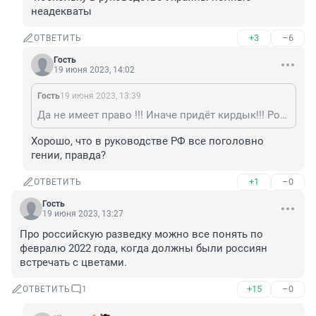
неадекваты
+3
–6
ОТВЕТИТЬ
Гость
19 июня 2023, 14:02
Гость
19 июня 2023, 13:39
Да не имеет право !!! Иначе придёт кирдык!!! Россия имея ЯО может применить его в любое время, а люди с Украины, получающие зарплату и приказы из США исполнят приказ о применении -поскольку в руководстве Украины полные неадекваты
Хорошо, что в руководстве РФ все поголовно 
гении, правда?
+1
–0
ОТВЕТИТЬ
Гость
19 июня 2023, 13:27
Про российскую разведку можно все понять по 
февралю 2022 года, когда должны были россиян 
встречать с цветами.
+15
–0
ОТВЕТИТЬ
1