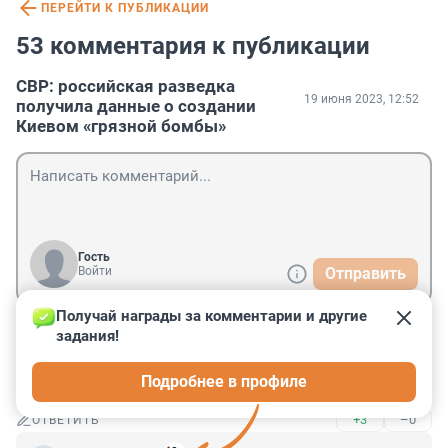
ПЕРЕЙТИ К ПУБЛИКАЦИИ
53 комментария к публикации
СВР: российская разведка
19 июня 2023, 12:52
получила данные о создании
Киевом «грязной бомбы»
Гость
Войти
Отправить
Получай награды за комментарии и другие 
задания!
Гость
19 июня 2023, 15:51
Подробнее в профиле
Из этой новости я узнал, что в РФ есть разведка.
+3
–0
ОТВЕТИТЬ