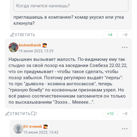
Когда лечится начнешь?
приглашаешь в компанию? комар укусил или утка 
клюнула?
+4
–0
ОТВЕТИТЬ
AndrewBarsik
19 июня 2023, 13:29
Нарышкин вызывает жалость. По-видимому ему так 
стыдно за свой позор на заседании Совбеза 22.02.22, 
что он придумывает - чтобы такое сделать, чтобы 
позор забылся. Поэтому регулярно выдаёт "перлы": 
то про "дьявола - хозяина англосаксов", теперь 
"грязную бомбу" по косвенным признакам узрел. Но 
всё равно соотечественникам запомнится он только 
по высказываниям "Эээээ... Меееее...".
+10
–0
ОТВЕТИТЬ
1
Кiт вчений
19 июня 2023, 13:42