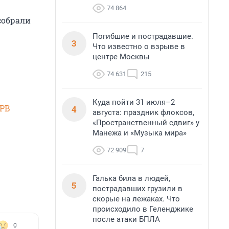
74 864
собрали
Погибшие и пострадавшие.
3
Что известно о взрыве в
центре Москвы
74 631
215
Куда пойти 31 июля–2
SPB
4
августа: праздник флоксов,
«Пространственный сдвиг» у
Манежа и «Музыка мира»
72 909
7
Галька била в людей,
5
пострадавших грузили в
скорые на лежаках. Что
происходило в Геленджике
после атаки БПЛА
0