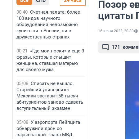
Все
СПБ
24 часа
Позор е
00:40
Счетная палата: более
цитаты 
100 видов научного
оборудования невозможно
купить ни в России, ни в
16 июня 2023, 20:30
дружественных странах
171
комме
00:21
«Где мои носки» и еще 3
фразы, которые слышит
женщина, ставшая матерью
для своего мужа
05/08
Списать не вышло.
Старейший университет
Мексики заставит 58 тысяч
абитуриентов заново сдавать
вступительный экзамен
05/08
У аэропорта Лейпцига
обнаружили дрон со
взрывчаткой. Глава МВД