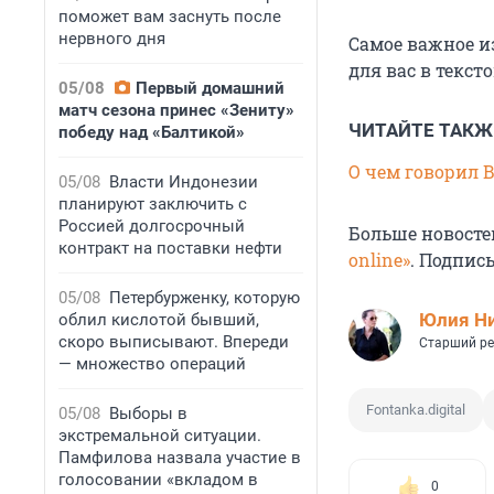
поможет вам заснуть после
нервного дня
Самое важное и
для вас в текст
05/08
Первый домашний
матч сезона принес «Зениту»
ЧИТАЙТЕ ТАКЖ
победу над «Балтикой»
О чем говорил 
05/08
Власти Индонезии
планируют заключить с
Россией долгосрочный
Больше новосте
контракт на поставки нефти
online»
. Подпис
05/08
Петербурженку, которую
Юлия Н
облил кислотой бывший,
скоро выписывают. Впереди
Старший ре
— множество операций
Fontanka.digital
05/08
Выборы в
экстремальной ситуации.
Памфилова назвала участие в
голосовании «вкладом в
0