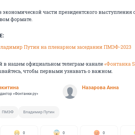
з экономической части президентского выступления 
овом формате.
Е:
Владимир Путин на пленарном заседании ПМЭФ-2023
й в нашем официальном телеграм-канале
«Фонтанка 
ывайтесь, чтобы первыми узнавать о важном.
икитина
Назарова Анна
дактор «Фонтанки.ру»
ПМЭФ
Владимир Путин
0
0
0