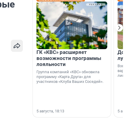
рые
ГК «КВС» расширяет
Дом ил
возможности программы
лучше 
лояльности
Взвешива
варианто
Группа компаний «КВС» обновила
лишнего 
программу «Карта Друга» для
участников «Клуба Ваших Соседей».
5 августа, 18:13
5 августа,