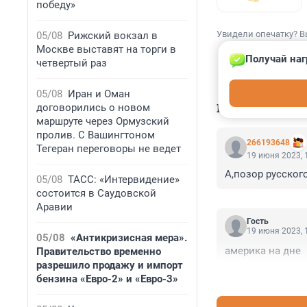
победу»
Увидели опечатку? В
05/08
Рижский вокзал в
Москве выставят на торги в
Получай наг
четвертый раз
05/08
Иран и Оман
КОММЕНТАР
договорились о новом
маршруте через Ормузский
пролив. С Вашингтоном
266193648
Тегеран переговоры не ведет
19 июня 2023, 
А,позор русского
05/08
ТАСС: «Интервидение»
состоится в Саудовской
Аравии
Гость
19 июня 2023, 
05/08
«Антикризисная мера».
америка на дне
Правительство временно
разрешило продажу и импорт
бензина «Евро-2» и «Евро-3»