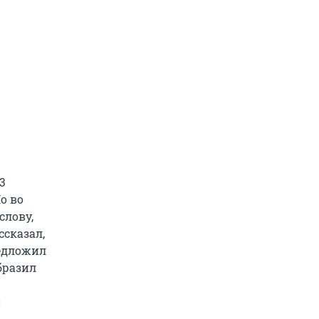
3
о во
слову,
ссказал,
редложил
бразил
й