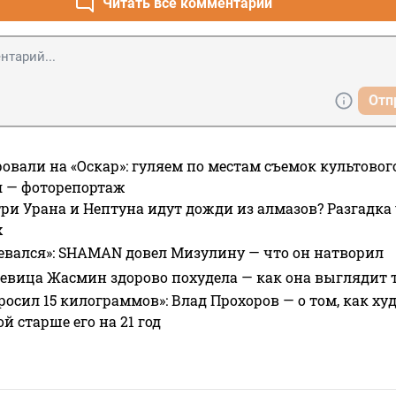
Читать все комментарии
Отп
овали на «Оскар»: гуляем по местам съемок культово
я — фоторепортаж
ри Урана и Нептуна идут дожди из алмазов? Разгадка
х
евался»: SHAMAN довел Мизулину — что он натворил
 певица Жасмин здорово похудела — как она выглядит 
росил 15 килограммов»: Влад Прохоров — о том, как худе
 старше его на 21 год