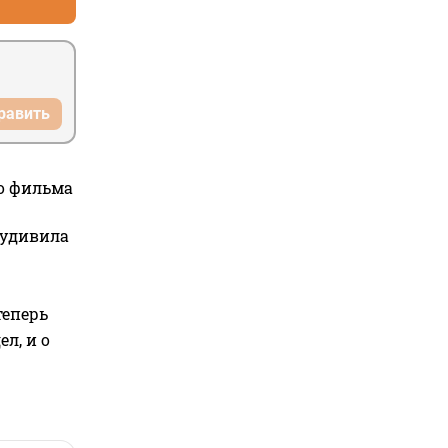
равить
го фильма
 удивила
теперь
л, и о