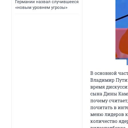
Германии назвал случившееся
«новым уровнем угрозы»
В основной час
Владимир Путин 
время дискусси
сына Дины Ками
почему считает
почитать в инте
меню лидеров к
количество яде
видеоподборке.