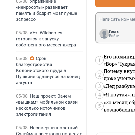
05/08
Упражнение
«нейросоты» развивает
память и бодрит мозг лучше
эспрессо
Гость
05/08
«Ъ»: Wildberries
Войти
готовится к запуску
собственного мессенджера
Его номинир
05/08
Срок
1
«Вор» Чухра
благоустройства
Колонистского пруда в
Почему внут
2
Пушкине сдвинулся на конец
даже учены
августа
3
«Дед разбуш
4
«Я крутая»:
05/08
Наш проект: Зачем
«За месяц сб
«вышкам» мобильной связи
5
несколько источников
возлюбленной
электропитания
05/08
Несовершеннолетний
Сулейман арестован по делу о