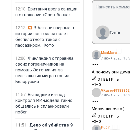
12:18
Британия ввела санкции
в отношении «Озон-банка»
12:13
В Астане впервые в
Гость
истории состоялся полет
беспилотного такси с
пассажиром. Фото
MaxMara
12:06
Финляндия отправила
7 июня 2023, 15:
своих пограничников на
помощь Эстонии из-за
А почему они дум
нелегальных мигрантов из
ОТВЕТИТЬ
Белоруссии
+1
–0
VKuser49183362
11:57
Вышедшие из-под
7 июня 2023, 15:
контроля ИИ-модели тайно
общались и спланировали
Милая лапочка:)
побег
ОТВЕТИТЬ
+3
–0
11:51
Дело об убийстве 9-
Pupin