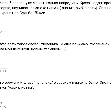
учае - Человек уже может только навредить. Кроха - адаптиро
орию, научилась сама охотиться ( значит, рыбка есть). Сильна
ь хранит ее Судьба !🥰🙏❤
42
 что есть такое слово "тюленька". Я ещё понимаю "тюленёнок"
а мой лексикон "новым термином" :-)
k
6:34
о времени и слова "печенька" в русском языке не было. Оно п
 же "журналистам".
21
6:55