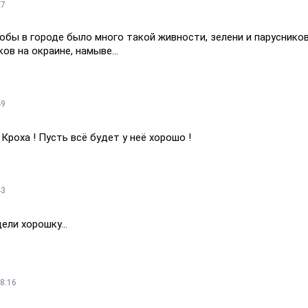
27
обы в городе было много такой живности, зелени и парусников
ов на окраине, намыве...
49
Кроха ! Пусть всё будет у неё хорошо !
43
ели хорошку...
8:16