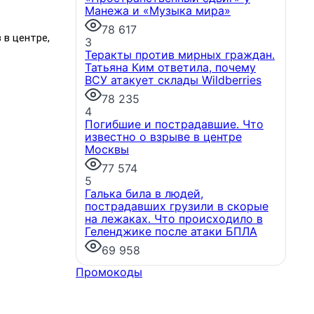
Манежа и «Музыка мира»
78 617
 в центре,
3
Теракты против мирных граждан.
Татьяна Ким ответила, почему
ВСУ атакует склады Wildberries
78 235
4
Погибшие и пострадавшие. Что
Новости компаний
известно о взрыве в центре
Москвы
Банк Казани запустил
77 574
программу по приобретению
5
коммерческой недвижимости у
Галька била в людей,
застройщика
Покупка
пострадавших грузили в скорые
коммерческой недвижимости
на лежаках. Что происходило в
финансовый инструмент,
Геленджике после атаки БПЛА
доступный для многих
предпринимателей. Будь то
69 958
новый офис, склад, торговое
Промокоды
помещение или готовый
арендный бизнес — успех
сделки зависит от правильного
выбора объекта и грамотного