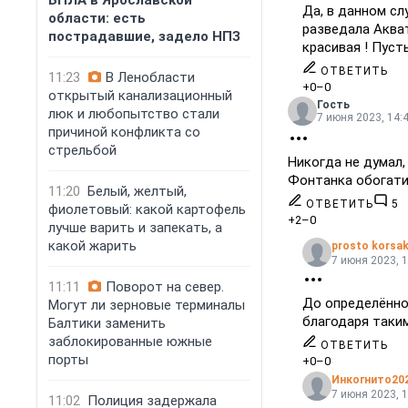
БПЛА в Ярославской
Да, в данном сл
области: есть
разведала Акват
пострадавшие, задело НПЗ
красивая ! Пуст
ОТВЕТИТЬ
11:23
В Ленобласти
+0
–0
открытый канализационный
Гость
люк и любопытство стали
7 июня 2023, 14:
причиной конфликта со
стрельбой
Никогда не думал,
Фонтанка обогатил
11:20
Белый, желтый,
ОТВЕТИТЬ
5
фиолетовый: какой картофель
+2
–0
лучше варить и запекать, а
какой жарить
prosto korsa
7 июня 2023, 1
11:11
Поворот на север.
До определённог
Могут ли зерновые терминалы
благодаря таким
Балтики заменить
заблокированные южные
ОТВЕТИТЬ
порты
+0
–0
Инкогнито20
7 июня 2023, 1
11:02
Полиция задержала