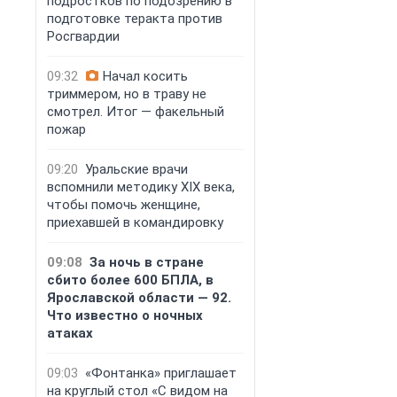
подростков по подозрению в
подготовке теракта против
Росгвардии
09:32
Начал косить
триммером, но в траву не
смотрел. Итог — факельный
пожар
ГК «КВС» получ
в эксплуатацию
09:20
Уральские врачи
комплекса «ПАТ
квартал»
Группа
вспомнили методику XIX века,
получила разреш
чтобы помочь женщине,
эксплуатацию к
приехавшей в командировку
проекта «ПАТИО
расположенного
09:08
За ночь в стране
районе Ленингр
сбито более 600 БПЛА, в
6 августа, 12:15
Ярославской области — 92.
Что известно о ночных
атаках
09:03
«Фонтанка» приглашает
на круглый стол «С видом на