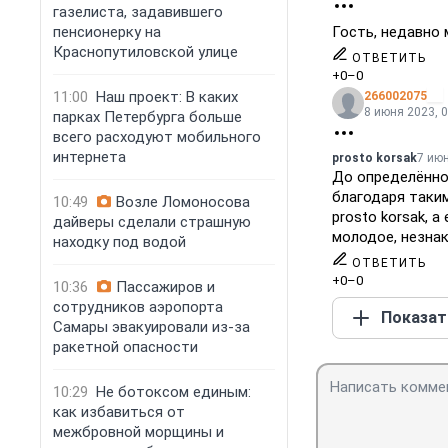
газелиста, задавившего
пенсионерку на
Гость, недавно
Краснопутиловской улице
ОТВЕТИТЬ
+0
–0
11:00
Наш проект: В каких
266002075
8 июня 2023, 0
парках Петербурга больше
всего расходуют мобильного
интернета
prosto korsak
7 июн
До определённог
благодаря таким
10:49
Возле Ломоносова
prosto korsak,
дайверы сделали страшную
молодое, незна
находку под водой
ОТВЕТИТЬ
+0
–0
10:36
Пассажиров и
сотрудников аэропорта
Показат
Самары эвакуировали из-за
ракетной опасности
10:29
Не ботоксом единым:
как избавиться от
межбровной морщины и