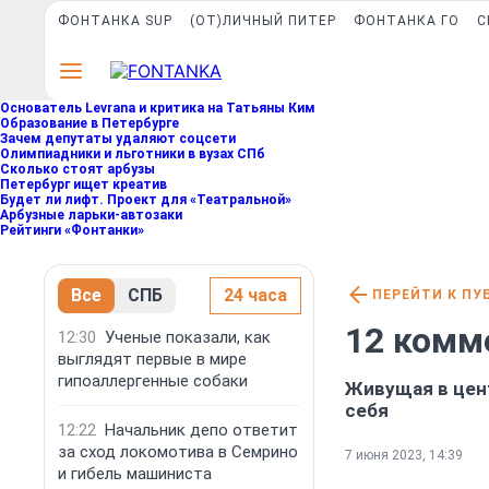
ФОНТАНКА SUP
(ОТ)ЛИЧНЫЙ ПИТЕР
ФОНТАНКА ГО
С
Основатель Levrana и критика на Татьяны Ким
Образование в Петербурге
Зачем депутаты удаляют соцсети
Олимпиадники и льготники в вузах СПб
Сколько стоят арбузы
Петербург ищет креатив
Будет ли лифт. Проект для «Театральной»
Арбузные ларьки-автозаки
Рейтинги «Фонтанки»
Все
СПБ
24 часа
ПЕРЕЙТИ К ПУ
12 комм
12:30
Ученые показали, как
выглядят первые в мире
гипоаллергенные собаки
Живущая в цент
себя
12:22
Начальник депо ответит
за сход локомотива в Семрино
7 июня 2023, 14:39
и гибель машиниста