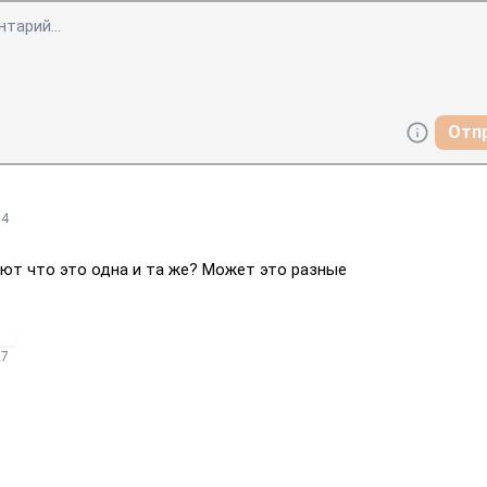
Отп
54
ают что это одна и та же? Может это разные
27