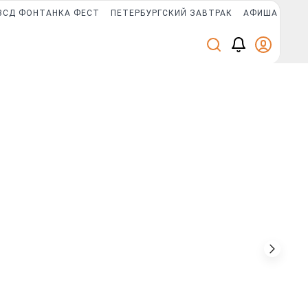
ЗСД ФОНТАНКА ФЕСТ
ПЕТЕРБУРГСКИЙ ЗАВТРАК
АФИША PLUS
Новости компаний
ГК «А101» и фонд «НИКА»
объединяют усилия для защиты
животных в рамках программы
биоразнообразия
Группа
компаний «А101» и
Благотворительный фонд
помощи бездомным животным
«НИКА» заключили соглашение
о стратегическом