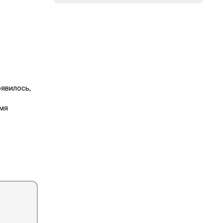
оявилось,
мя