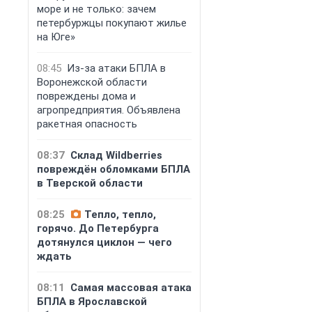
море и не только: зачем
петербуржцы покупают жилье
на Юге»
08:45
Из-за атаки БПЛА в
Воронежской области
повреждены дома и
ГК «КВС» расши
агропредприятия. Объявлена
программы лоя
ракетная опасность
компаний «КВС»
«Карта Друга» д
08:37
Склад Wildberries
Ваших Соседей»
повреждён обломками БПЛА
5 августа, 18:13
в Тверской области
08:25
Тепло, тепло,
горячо. До Петербурга
дотянулся циклон — чего
ждать
08:11
Самая массовая атака
БПЛА в Ярославской