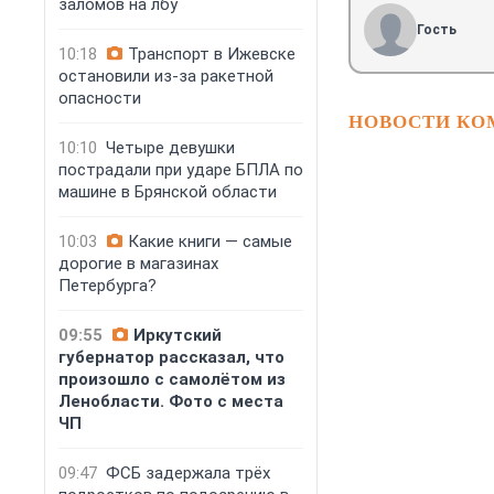
заломов на лбу
Гость
10:18
Транспорт в Ижевске
остановили из-за ракетной
опасности
НОВОСТИ КО
10:10
Четыре девушки
пострадали при ударе БПЛА по
ГК «А101» и фо
машине в Брянской области
усилия для защ
программы био
компаний «А101
10:03
Какие книги — самые
фонд помощи б
дорогие в магазинах
«НИКА» заключи
Петербурга?
стратегическом
6 августа, 12:26
09:55
Иркутский
губернатор рассказал, что
произошло с самолётом из
Ленобласти. Фото с места
ЧП
09:47
ФСБ задержала трёх