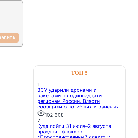
сотрудничестве.
6 августа, 12:26
равить
Новости компаний
ТОП 5
Петербуржцы возвращаются к
1
«раскладушкам» и
ВСУ ударили дронами и
«книжкам»
Технология гибких
ракетами по одиннадцати
дисплеев перестает быть
регионам России. Власти
нишевым трендом и переходит
сообщили о погибших и раненых
в разряд востребованных
повседневных решений.
102 608
5 августа, 13:56
2
Куда пойти 31 июля–2 августа:
праздник флоксов,
«Пространственный сдвиг» у