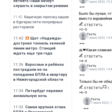
летнего Паши начнут
7 июня 2023, 15:
слушать в закрытом режиме
Было бы лучше, чт
11:45
Кишечную палочку нашли
вместо муравейник
в бургерах пяти популярных
ОТВЕТИТЬ
ресторанов
+3
–0
Гость
11:42
Щит «Надежда»
7 июня 2023, 14:
достроил тоннель зеленой
линии метро. Станций
🙏❤Какая славная 
ждать еще три года
ОТВЕТИТЬ
+4
–0
11:36
Взрослые и ребёнок
Гость
пострадали из-за
7 июня 2023, 14:
попадания БПЛА в квартиру
в Нижегородской области
Только бы не обид
ОТВЕТИТЬ
1
11:34
Петербург пережил
+6
–0
аномальную ночь
Гость
7 июня 2023, 1
11:32
Самая крупная атака