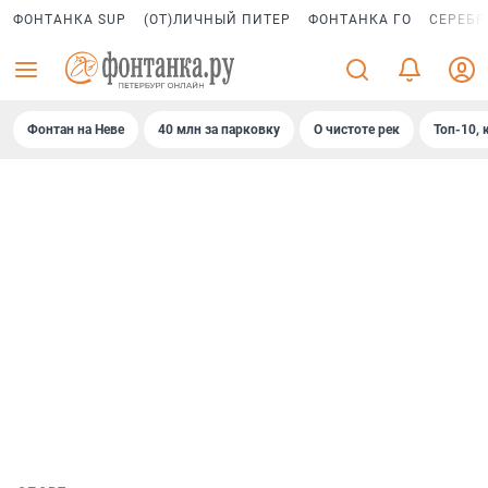
ФОНТАНКА SUP
(ОТ)ЛИЧНЫЙ ПИТЕР
ФОНТАНКА ГО
СЕРЕБР
Фонтан на Неве
40 млн за парковку
О чистоте рек
Топ-10, 