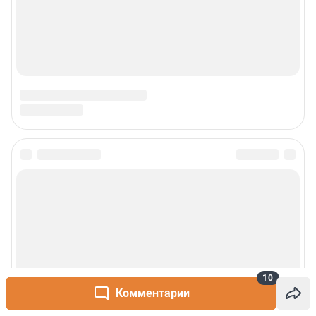
О компании
Наши вакансии
Статистика канала в MAX
Все города сети
Проекты
Мобильное приложение
Google Play
App Store
10
App Gallery
RuStore
Комментарии