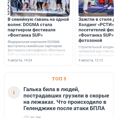
В семейную гавань на одной
Зажгли в стиле ди
волне: DOGMA стала
Холдинг «РСТИ» 
партнером фестиваля
посетителей фест
«Фонтанка SUP»
«Фонтанка SUP» я
фотозоной
Федеральная компания DOGMA
выступила семейным партнером
Строительный холдинг 
фестиваля сапсерфинга «Фонтанка
четвертый раз стал пар
SUP» и поддержала одну из самых
фестиваля «Фонтанка S
ярких и романтичных номинаций —
раз компания стремится
5 августа, 14:24
4 августа, 12:13
«SUP-свадьба».
привезти корпоративну
и подарить настоящий 
посетителям фестиваля
необычной фотозоне.
ТОП 5
Галька била в людей,
1
пострадавших грузили в скорые
на лежаках. Что происходило в
Геленджике после атаки БПЛА
91 166